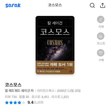
sarak
코스모스
리뷰
리스트
구매
코스모스
글
칼 에드워드 세이건 저
사이언스북스
2006년 12월 20일
쓴
출
출
리뷰 736
밑줄 85
포스트 4,451
리스트 1,815
이
판
판
9.4
(1,103)
사
일