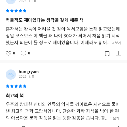
미,
2026. 7. 10
그
리
고
벽돌책도 재미있다는 생각을 갖게 해준 책
지
구
혼자서는 완독이 어려울 것 같아 독서모임을 통해 읽고있는데
를
정말 코스모스 이 책을 왜 나이 30대가 되어서 처음 읽기 시작
보
했는지 의문이 들 정도로 재미있습니다. 이제라도 읽어...
더보기
존
하
0
0
기
위
한
권
hungryam
고
2026. 7. 8
에
대
해
최고의 책
강
력
우주의 방대한 신비와 인류의 역사를 경이로운 시선으로 풀어
한
낸 최고의 과학 교양서입니다. 단순한 과학 지식을 넘어 한 편
메
의 아름다운 문학 작품을 읽는 듯한 감동을 줍니다. 광...
더보기
시
지