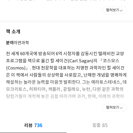
캘리포니아 공과대학의 특별 초빙 연구원, 세계 최대 우주 동호 단
펼쳐보기
체인 행성협회의 공동 설립자 겸 회장 등을 역임했다. 또한 미국 항
공우주국(NASA)의 자문 위원으로 매리너, 보이저, 바이킹, 갈릴레
오 호 등의 무인 우주 탐사 계획에 참여했고 과학의 대중화에도 많은
책 소개
노력을 기울여 저술과 방송을 통해 세계적인 지성으로 주목받았다.
행성 탐사의 난제들을 해결한 공로와 핵전쟁의 영향에 대한 연구와
분야
자연과학
핵무기 감축에 기여한 공로를 인정받아 NASA 훈장, NASA 아폴로
공로상, 미국 우주항공협회의 존 에프 케네디 우주항공상, 탐험가
전 세계 60개국에 방송되어 6억 시청자를 감동시킨 텔레비전 교양
협회 75주년 기념상, 소련 우주항공연맹의 콘스탄틴 치올코프스키
프로그램을 책으로 옮긴 칼 세이건(Carl Sagan)의 『코스모스
훈장, 미국 천문학회의 마수르스키 상 그리고 1994년에는 미국 국
(Cosmos)』. 현대 천문학을 대표하는 저명한 과학자인 칼 세이건
립과학원의 최고상인 공공복지 훈장 등을 받았다. 그 외에도 과학,
은 이 책에서 사람들의 상상력을 사로잡고, 난해한 개념을 명쾌하게
문학, 교육, 환경 보호에 대한 공로로 미국 각지의 대학으로부터 명
해설하는 놀라운 능력을 마음껏 발휘한다. 그는 에라토스테네스, 데
예 학위를 스물두 차례 받았다.
모크리토스, 히파티아, 케플러, 갈릴레오, 뉴턴, 다윈 같은 과학의
그의 저서 ??코스모스(Cosmos)??는 지금까지 영어로 출판된 과
탐험가들이 개척해 놓은 길을 따라가며 과거, 현재, 미래의 과학이
학책 중 가장 많이 판매되었고 30여 권의 저서 중 ??에덴의 용(The
Dragons of Eden)??(1978년)은 퓰리처상을 수상했다. 외계 생물
이뤘고, 이루고 있으며, 앞으로 이룰 성과들을 알기 쉽게 풀이해 들
펼쳐보기
과의 교신을 다룬 소설 ??콘택트(Contact)??(1985년)는 1997년
려준다.
에 영화로 상영되어 전 세계에 감동을 선사했다. 이 외에도 ??우주
의 지적 생명(Intelligent Life in the Universe)??(1966년), ??
736
이 책은 모두 13개장으로 구성되어 있다. 칼 세이건은 이 책에서 10
리뷰
85
밑줄
우주적 연관성(The Cosmic Connection)??(1973년), ??화성과
조 개의 별들을 품고 있는 은하가 10조 개 있는 광막한 대우주의 세