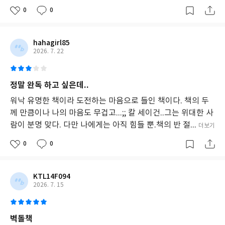
도
0
0
제
작
되
어
hahagirl85
각
2026. 7. 22
장
이
흥
정말 완독 하고 싶은데..
미
롭
워낙 유명한 책이라 도전하는 마음으로 들인 책이다. 책의 두
고
께 만큼이나 나의 마음도 무겁고...;; 칼 세이건..그는 위대한 사
몰
람이 분명 맞다. 다만 나에게는 아직 힘들 뿐.책의 반 절...
더보기
입
도
0
0
가
높
아
독
KTL14F094
자
2026. 7. 15
에
게
깊
벽돌책
은