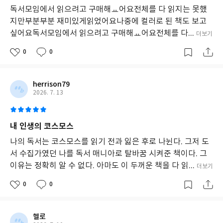
인
독서모임에서 읽으려고 구매해ㅛ어요전체를 다 읽지는 못했
상
지만부분부분 재미있게읽었어요나중에 컬러로 된 책도 보고
을
싶어요독서모임에서 읽으려고 구매해ㅛ어요전체를 다...
더보기
남
긴
0
0
다.
특
히,
우
herrison79
주
2026. 7. 13
에
서
의
내 인생의 코스모스
인
류
나의 독서는 코스모스를 읽기 전과 잃은 후로 나뉜다. 그저 도
의
서 수집가였던 나를 독서 매니아로 탈바꿈 시켜준 책이다. 그
위
이유는 정확히 알 수 없다. 아마도 이 두꺼운 책을 다 읽...
더보기
치
와
0
0
지
구
의
의
헬로