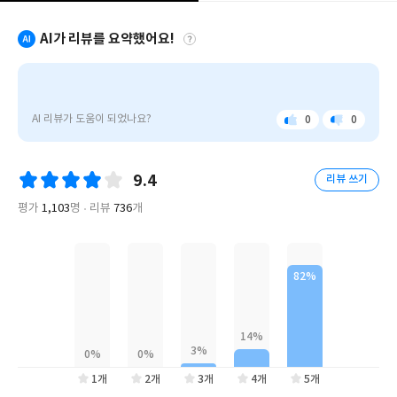
인간의 마음(Mars and the Mind of Man)??(1973년) ??브로카
계에서 은하수 은하의 변방, 자그마한 노란색 별 태양이 이끄는 태
의 뇌 (Broca's Brain)??(1974년), ??다른 세계들(Other
AI가 리뷰를 요약했어요!
양계의 한구석에서 창백하게 빛나는 지구에 이르기까지 코스모스
Worlds)????(1975), ??창백한 푸른 점(Pale blue dot)??(1994
에 대해 우리 인류가 알게 된 것들, 알게 된 과정들, 그리고 알아 갈
년), ??악령이 출몰하는 세상(The Demon haunted world)??
것들을 소개하고 그것이 궁극적으로 우리 자신을 알기 위한 것임을
칼
(1995년), ??에필로그(Billions & Billions)??(1997년) 등을 썼다.
세
설득력 있게 보여 준다. 코스모스 특별판은 수록 이미지가 흑백으로
평생 동안 우주에 대한 꿈과 희망을 일구었던 그는 1996년 12월 20
이
AI 리뷰가 도움이 되었나요?
0
0
실려 있다.
일에 골수성 백혈병으로 세상을 떠났다.
좋
아
건
아
쉬
의
요
워
요
"코
9.4
리뷰 쓰기
스
모
평가
1,103
명
리뷰
736
개
스"는
우
주
의
기
원
과
구
조
를
1개
2개
3개
4개
5개
탐