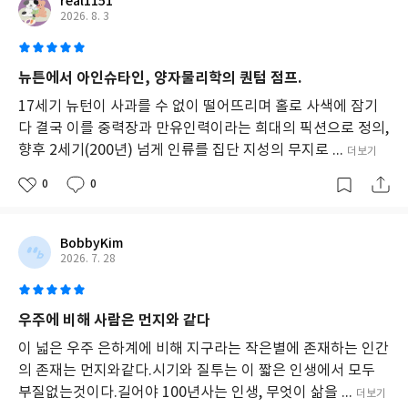
real1151
의
2026. 8. 3
미
래
에
뉴튼에서 아인슈타인, 양자물리학의 퀀텀 점프.
대
한
17세기 뉴턴이 사과를 수 없이 떨어뜨리며 홀로 사색에 잠기
통
다 결국 이를 중력장과 만유인력이라는 희대의 픽션으로 정의,
찰
향후 2세기(200년) 넘게 인류를 집단 지성의 무지로 ...
더보기
을
제
0
0
공
하
는
책
BobbyKim
이
2026. 7. 28
다.
TV
프
우주에 비해 사람은 먼지와 같다
로
그
이 넓은 우주 은하계에 비해 지구라는 작은별에 존재하는 인간
램
의 존재는 먼지와같다.시기와 질투는 이 짧은 인생에서 모두
으
부질없는것이다.길어야 100년사는 인생, 무엇이 삶을 ...
더보기
로