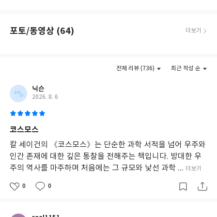
구
하
며,
포토/동영상 (64)
더보기
과
학
적
더보기
사
실
전체 리뷰 (736)
최근 작성 순
뿐
만
닉슨
아
2026. 8. 6
니
라
상
코스모스
상
력
칼 세이건의 《코스모스》는 단순한 과학 서적을 넘어 우주와
과
인간 존재에 대한 깊은 통찰을 전해주는 책입니다. 방대한 우
철
주의 역사를 마주하며 처음에는 그 규모와 낯선 과학 ...
더보기
학,
그
0
0
리
고
인
류