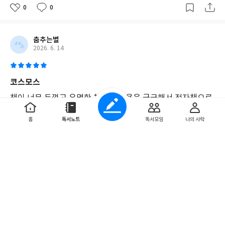
0
0
춤추는별
2026. 6. 14
코스모스
책이 너무 두껍고 유명한 책이라 내용은 궁금해서 전자책으로
구매했습니다. 아직 일부분밖에 읽지 못했지만 지나치게 현학
홈
독서노트
독서모임
나의 사락
적인 내용은 아니어서 조금씩 읽어나가고 있습니다. 과...
더보기
0
0
프에
2026. 6. 7
스포일러가 포함된 글이에요!
글보기