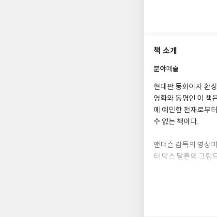
책 소개
분야
예술
현대판 동화이자 환상
영화와 동명인 이 책
에 예민한 천재로부터
수 없는 책이다.
앤더슨 감독의 영상미
터 막스 달튼의 그림으
식의 필모그래피, 레퍼
게 수록되어 어느 페
같은 책, 단번에 읽