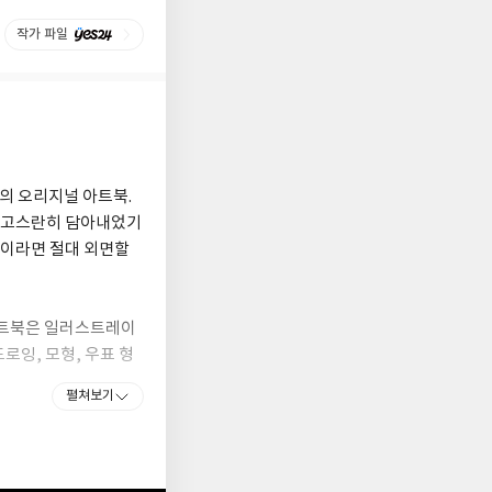
작가 파일
의 오리지널 아트북.
를 고스란히 담아내었기
들이라면 절대 외면할
아트북은 일러스트레이
로잉, 모형, 우표 형
0여 장에 걸쳐 풍성하
펼쳐보기
구현한 한 권의 작품