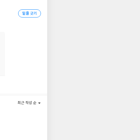
밑줄 긋기
최근 작성 순