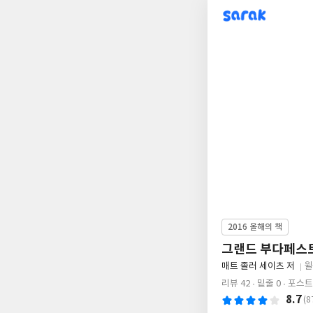
sarak
2016 올해의 책
그랜드 부다페스
글
매트 졸러 세이츠 저
윌
쓴
출
리뷰 42
밑줄 0
포스트 
이
판
8.7
(8
사