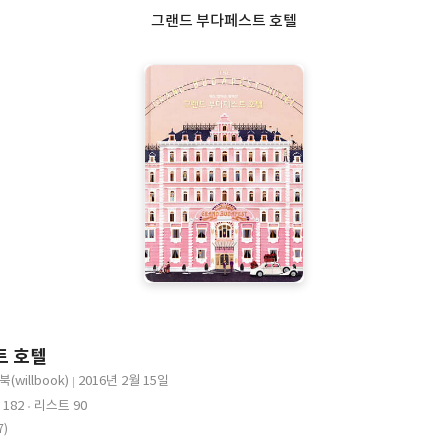
그랜드 부다페스트 호텔
트 호텔
북(willbook)
2016년 2월 15일
출
182
리스트 90
판
7)
일