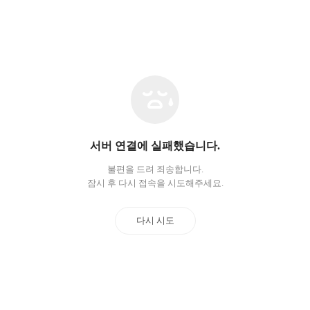
네
트
워
크
오
서버 연결에 실패했습니다.
류
불편을 드려 죄송합니다.
잠시 후 다시 접속을 시도해주세요.
다시 시도