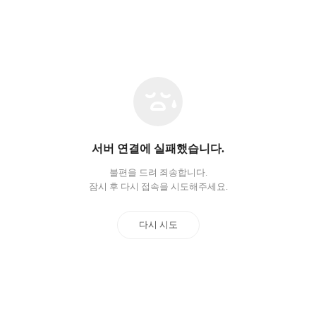
네
트
워
크
오
서버 연결에 실패했습니다.
류
불편을 드려 죄송합니다.
잠시 후 다시 접속을 시도해주세요.
다시 시도