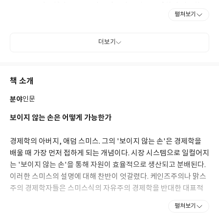
정론』을 발간했다. 1776년에 중상주의 정책을 신랄하게 비판하면
펼쳐보기
서 자유방임을 주장한『국부론』출간과 함께 최고의 사상가로 존
경받았다.『국부론』은 제3판(1784년)에서 상당한 부분이 추가되
었으며, 작가 생전에 제5판(1789년)까지 출간되었다. 일생을 독신
더보기
으로 학문에 몰두하다가 1790년에 세상을 떠났다.
책 소개
분야
인문
보이지 않는 손은 어떻게 가능한가
경제학의 아버지, 애덤 스미스. 그의 '보이지 않는 손'은 경제학을
배울 때 가장 먼저 접하게 되는 개념이다. 시장 시스템으로 일컬어지
는 '보이지 않는 손'을 통해 자원이 효율적으로 생산되고 분배된다.
이러한 스미스의 설명에 대해 찬반이 엇갈렸다. 케인즈주의나 맑스
주의 경제학자들은 스미스식의 자유주의 경제학을 반대한 대표적
인 예였다. 특히 금융화된 세계자본주의 체제에서 경제순환 주기가
펼쳐보기
짧아지며 스미스를 거부하는 흐름이 드셌다. 소비에트 붕괴로 마르