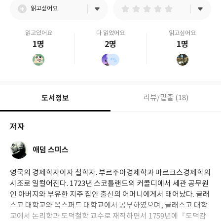
읽고싶어요
읽고있어요
다 읽었어요
읽고싶어요
1명
2명
1명
도서정보
리뷰/밑줄 (18)
저자
애덤 스미스
영국의 경제학자이자 철학자. 부르주아경제학과 마르크스경제학의
시조로 일컬어진다. 1723년 스코틀랜드의 커콜디에서 세관 공무원
인 아버지와 부유한 지주 집안 출신의 어머니에게서 태어났다. 글래
스고 대학교와 옥스퍼드 대학교에서 공부하였으며, 글래스고 대학
교에서 논리학과 도덕철학 교수로 재직하면서 1759년에『도덕감