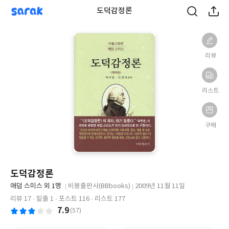
sarak
도덕감정론
리뷰
리스트
구매
도덕감정론
글
애덤 스미스 외 1명
비봉출판사(BBbooks)
2009년 11월 11일
쓴
출
출
리뷰 17
밑줄 1
포스트 116
리스트 177
이
판
판
7.9
(57)
사
일