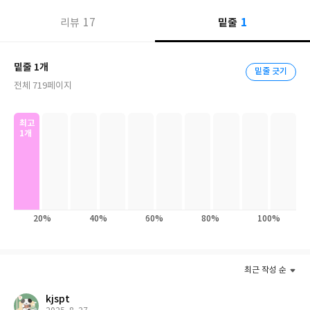
크스가 유령이 되었듯, 21세기에 연달아 발생한 금융공황은 스미스
1
17
밑줄
를 무덤으로 돌려보낼 것인가.
리뷰
『도덕감정론』을 보면 그 해답을 얻을 수 있다. 스미스는 일방적을
밑줄 1개
밑줄 긋기
시장의 자율성을 옹호하지 않았다. 아니, 정확히 말하면 옹호하긴
전체 719페이지
했다. 단, 시장이 형성되기까지의 전제가 충실히 형성되었다는 조건
이 붙는다. 스미스는 이 책을 통해 자본주의가 성립할 수 있는 근거
를 설명한다. 결국, 자본주의도 인간이 만든 체제다. 그간 스미스의
최고
1개
『국부론』을 통해 자본주의의 물적 측면을 봤다면 『도덕감정
론』은 자본주의의 정신적 측면을 조명한다.
20%
40%
60%
80%
100%
최근 작성 순
kjspt