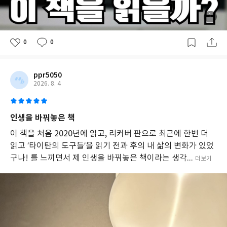
바
로
1
실
천
0
0
할
수
있
는
ppr5050
방
2026. 8. 4
법
을
제
인생을 바꿔놓은 책
시
하
이 책을 처음 2020년에 읽고, 리커버 판으로 최근에 한번 더
며,
읽고 ‘타이탄의 도구들’을 읽기 전과 후의 내 삶의 변화가 있었
담
구나! 를 느끼면서 제 인생을 바꿔놓은 책이라는 생각...
더보기
대
한
목
표
와
디
테