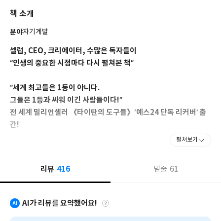
최적화의 대가다. ‘실리콘밸리의 슈퍼맨’이라는 별명은 단순한 수식
책 소개
어가 아닌 그의 실천력을 증명하는 이름표다.
그의 모든 성취 저변에는 ‘80/20 법칙’과 ‘최소 유효량MED’ 원칙이
분야
자기계발
흐른다. 2001년 벤처기업에서 하루 14시간 격무에 시달리며 고작
연봉 4만 달러를 받던 비효율적 삶을 청산하고, 주 4시간 근무로 월
셀럽, CEO, 크리에이터, 수많은 독자들이
4만 달러 이상을 버는 구조를 직접 설계해 증명했다. 이 과정을 담은
“인생의 중요한 시점마다 다시 펼쳐본 책”
『나는 4시간만 일한다』(The 4-Hour Workweek)는 아마존과
『뉴욕타임스』 베스트셀러 1위를 차지하며 전 세계 35개국에 번
“세계 최고들은 1등이 아니다.
역되어 ‘디지털 노마드’ 열풍의 시초가 되었다.
그들은 1등과 싸워 이긴 사람들이다!”
그는 평생 자신의 몸을 실험 대상으로 삼아왔다. 고등학생 시절부터
자신의 몸을 대상으로 건강 속설과 운동법을 직접 검증하고 기록해
전 세계 밀리언셀러 《타이탄의 도구들》‘예스24 단독 리커버’ 출
왔다. 2004년 이후 혈액검사만 1,000회 이상, 신체 실험에 투자한
간!
비용은 25만 달러(약 3억 5천만 원)가 넘는다. 집을 병원 응급실처
펼쳐보기
럼 꾸며놓고 초음파 기기와 각종 의료 장비들을 동원해 얻은 데이터
알랭 드 보통, 세스 고딘, 말콤 글래드웰, 파울로 코엘료, 피터 틸,
에, 올림픽 메달리스트·프로 보디빌더·최정상급 의사 등 100명이 넘
에드 캣멀…
는 세계적 전문가들의 노하우를 결합했다. 이 책은 그 실험의 집대성
416
리뷰
61
밑줄
폭발적인 아이디어, 디테일한 목표, 강력한 실천으로
이다. 일반인 194명에게 직접 검증한 결과를 바탕으로 썼고, 출간
인생에서 가장 큰 터닝 포인트를 만들어낸 사람들
직후 50만 부가 팔리며 전작을 넘어섰다. 따라서 이 책은 20년 이상
의 자기실험과 수백 명의 검증을 거친 현장 보고서다.
AI가 리뷰를 요약했어요!
팟캐스트 《팀 페리스 쇼》는 2026년 현재까지 누적 15억 회 이상
2017년 출간 즉시 아마존과 [뉴욕 타임스] 베스트셀러 차트 1위를
다운로드를 기록하며 애플 팟캐스트 비즈니스 분야 부동의 1위를