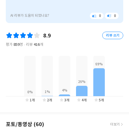
동시에 석권하며, 국내 독자들에게도 큰 사랑을 받은 《타이탄의 도
[타
지키고 있다. 우버, 페이스북, 알리바바 등 초기 투자자로서 거둔 천
구들》이 예스24 단독 특별판으로 다시 우리를 찾아왔다. 출간 전부
이
문학적인 성공을 바탕으로, 최근에는 정신 건강 및 뇌 과학 연구(사
터 전 세계 독자들의 뜨거운 지지와 관심을 받았던 이 책에는 알랭
탄
AI 리뷰가 도움이 되었나요?
0
0
이키델릭)에 수천만 달러를 기부하며 인류의 정신적 치유와 지혜의
좋
아
드 보통, 세스 고딘, 말콤 글래드웰, 파울로 코엘료, 피터 틸, 에드 캣
의
아
쉬
확산에 집중하고 있다.
도
요
워
멀 등등 이 시대 가장 성공한 인물들의 생생한 목소리가 담겨 있다.
나이키, 구글, 마이크로소프트, CIA, 하버드 경영대학원 등 세계 최
요
구
8.9
세계적인 석학과 작가부터 최고의 혁신기업을 세운 창업가와 CEO,
리뷰 쓰기
고의 기관들이 그에게 혁신을 자문하며, 『타임』과 『이코노미스
들]
크리에이티브 디렉터, 협상가, 슈퍼리치, 아티스트, 전문직 종사자
트』 등 100여 개 주요 매체가 그를 시대의 아이콘으로 다루고 있다.
은
평가
859
명
리뷰
416
개
단
까지 자기 분야에서 정상에 오른 사람들의 독창적인 성공 노하우가
그의 끊임없는 실험과 최신 사례 연구는 아래 공식 채널에서 지금도
순
낱낱이 담겨 있다.
업데이트되고 있다.
한
자
이 책의 저자 팀 페리스는 지난 3년간 자신의 팟캐스트 방송의 수백
기
계
만 청취자와 함께 뽑은 ‘세상에서 가장 성공한 사람 200명’을 직접
발
만나, 그들의 삶을 집중 추적했다. 그들과 벌였던 심층 인터뷰와 열
서
띤 토론, 그리고 그들이 직접 공개한 성공 비결들을 자신의 일상에
를
직접 적용해 탁월한 성과를 창출했던 경험을 망라해 이 한 권의 책에
넘
1개
2개
3개
4개
5개
어
담았다. 반응은 폭발적이었다. 그의 팟캐스트 방송은 아이튠스 비즈
철
니스 분야 최초로 다운로드 수 1억 회를 돌파했고, 2016년 12월에
학
출간된 이 책은 3개월 만에 약 50만 부가 팔리는 대형 베스트셀러 반
적
포토/동영상 (60)
열에 올랐다.
더보기
통