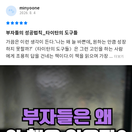
천
력
minyoone
을
2026. 8. 4
강
조
한
부자들의 성공법칙_타이탄의 도구들
다.
성
가끔은 이런 생각이 든다.'나는 왜 늘 바쁜데, 원하는 만큼 성장
공
하지 못할까?'《타이탄의 도구들》은 그런 고민을 하는 사람
한
에게 조용히 답을 건네는 책이다.이 책을 읽으며 가장 ...
인
더보기
물
들
의
인
터
뷰
를
통
해
일
상
에
서