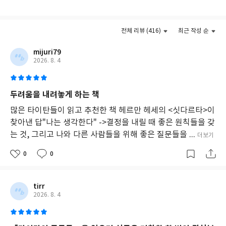
찰
과
‘폭발적인 아이디어, 창조적인 습관과 디테일한 전략, 강력한 실행
더보기
실
력’을 갖춘 그들을 팀 페리스는 거인이라는 뜻의 ‘타이탄(titan)’이
천
전체 리뷰 (416)
최근 작성 순
라 명명했고, 이 책에 담긴 그들의 압도적인 성공은 우리가 어떤 목
의
지
mijuri79
표에 어떤 방법으로 접근해야 할지에 대한 가장 지혜로운 길라잡이
를
2026. 8. 4
가 되어준다. 따라서 이 책의 독자들은 자기 삶의 가장 큰 터닝포인
다
트와 혁신을 만들어낼 수 있는 놀라운 계획들을 만나게 될 것이다.
지
는
자신의 가장 큰 가능성을 통해 또 한 명의 ‘타이탄’으로 성장할 수 있
두려움을 내려놓게 하는 책
책
는 기회와 힘을 선물받게 될 것이다.
이
많은 타이탄들이 읽고 추천한 책 헤르만 헤세의 <싯다르타>이
다.
찾아낸 답"나는 생각한다" ->결정을 내릴 때 좋은 원칙들을 갖
위
는 것, 그리고 나와 다른 사람들을 위해 좋은 질문들을 ...
더보기
대
한
0
0
인
물
들
의
tirr
스
2026. 8. 4
토
리
와