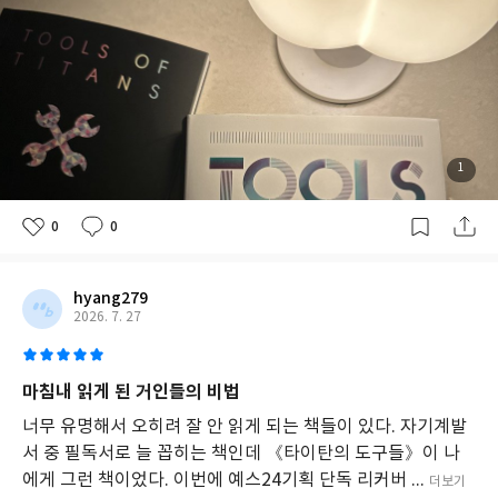
일
한
계
획
이
성
공
의
열
1
쇠
임
0
0
을
강
조
한
hyang279
다.
2026. 7. 27
마침내 읽게 된 거인들의 비법
너무 유명해서 오히려 잘 안 읽게 되는 책들이 있다. 자기계발
서 중 필독서로 늘 꼽히는 책인데 《타이탄의 도구들》이 나
에게 그런 책이었다. 이번에 예스24기획 단독 리커버 ...
더보기