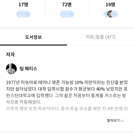
17명
72명
16명
도서정보
리뷰/밑줄 (477)
저자
팀 페리스
1977년 미숙아로 태어나 생존 가능성 10% 미만이라는 진단을 받았
지만 살아남았다. 대학 입학시험 점수가 평균보다 40% 낮았지만 프
린스턴대학교에 입학했다. 그의 삶은 처음부터 통계를 거스르는 방
식으로 작동해왔다.
이후의 행보 또한 독보적이다. 중국 무술 우슈를 배운 지 4주 만에 미
국 챔피언이 됐고, 탱고를 시작한 지 5개월 만에 세계 선수권 대회
펼쳐보기
준결승에 올랐다. 일본어·중국어·스페인어·독일어를 포함한 5개 국
어를 구사하며, 어떤 언어도 습득하는 데 6개월을 넘기지 않는 학습