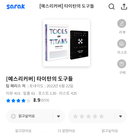
sarak
[예스리커버] 타이탄의 도구들
리뷰
리스트
구매
[예스리커버] 타이탄의 도구들
글
팀 페리스 저
토네이도
2022년 6월 22일
쓴
출
출
리뷰 416
밑줄 61
포스트 120
리스트 425
이
판
판
8.9
(859)
사
일
읽고싶어요
읽고있어요
다 읽었어요
읽고싶어요