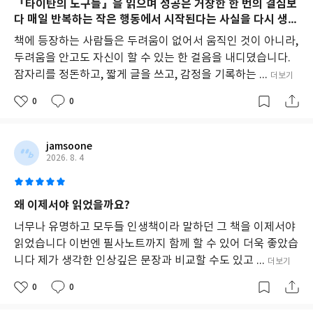
『타이탄의 도구들』을 읽으며 성공은 거창한 한 번의 결심보
생
다 매일 반복하는 작은 행동에서 시작된다는 사실을 다시 생각
활
하게 되었습니다.
습
책에 등장하는 사람들은 두려움이 없어서 움직인 것이 아니라,
관
두려움을 안고도 자신이 할 수 있는 한 걸음을 내디뎠습니다.
을
잠자리를 정돈하고, 짧게 글을 쓰고, 감정을 기록하는 ...
통
더보기
해
0
0
독
자
에
게
jamsoone
자
2026. 8. 4
각
과
깨
왜 이제서야 읽었을까요?
달
음
너무나 유명하고 모두들 인생책이라 말하던 그 책을 이제서야
을
읽었습니다 이번엔 필사노트까지 함께 할 수 있어 더욱 좋았습
제
니다 제가 생각한 인상깊은 문장과 비교할 수도 있고 ...
공
더보기
하
0
0
며,
실