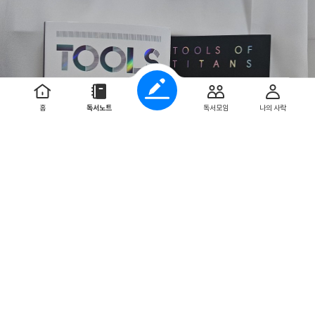
2
홈
독서노트
독서모임
나의 사락
0
0
모감주
2026. 7. 27
책 속에 갇혀 있던 문장, 내 삶의 움직임이 되는 순간
🖤📓_____정해진 길, 쉬운 길, 평범하고 안정된 삶을 살라는
조언을 들으며 자랐다. 자연스럽게 내가 진정 원하는 목표보다
실패의 위험 요소를 먼저 따져 묻게 된다.그런 우리에...
더보기