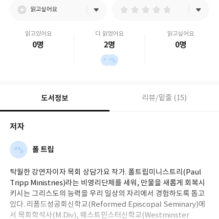
읽고싶어요
읽고있어요
다 읽었어요
읽고싶어요
0명
2명
0명
도서정보
리뷰/밑줄 (15)
저자
폴 트립
탁월한 강연자이자 목회 상담가요 작가. 폴트립미니스트리(Paul
Tripp Ministries)라는 비영리단체를 세워, 만물을 새롭게 회복시
키시는 그리스도의 능력을 우리 일상의 자리에서 경험하도록 돕고
있다. 리폼드성공회신학교(Reformed Episcopal Seminary)에
서 목회학석사(M.Div), 웨스트민스터신학교(Westminster