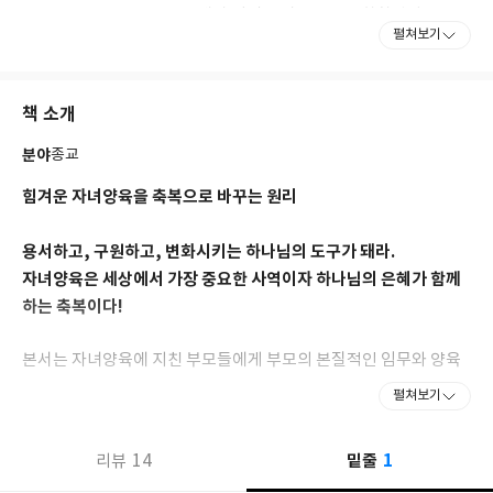
Theological Seminary)에서 성경적 상담으로 목회학박사(D.
펼쳐보기
Min) 학위를 받았다. 필라델피아에 있는 기독교상담교육재단
(CCEF)에서 수년간 교수진으로 함께했다. 리디머신학교
(Redeemer Seminary)와 남침례신학교(Southern Baptist
책 소개
Theological Seminary)에서 목회 상담학을 가르쳤으며, 텐스교
회(Tenth Presbyterian Church)에서 목사로 섬겼다.
분야
종교
『돈과 영성』(두란노), 『완벽한 부모는 없다』, 『폴 트립의 복
힘겨운 자녀양육을 축복으로 바꾸는 원리
음 묵상』(이상 생명의말씀사), 『위기의 십 대 기회의 십 대』,
『영혼을 살리는 말 영혼을 죽이는 말』(이상 디모데), 『SNS에서
용서하고, 구원하고, 변화시키는 하나님의 도구가 돼라.
당신은 그리스도인인가?』(토기장이) 등 30권이 넘는 저서가 있다.
자녀양육은 세상에서 가장 중요한 사역이자 하나님의 은혜가 함께
사랑하는 아내 루엘라와 함께 필라델피아에 살고 있으며, 성인이 된
하는 축복이다!
네 명의 자녀와 여섯 명의 손주가 있다.
본서는 자녀양육에 지친 부모들에게 부모의 본질적인 임무와 양육
의 참된 의미를 알려주는 길라잡이 같은 책이다. 전 세계를 다니며
펼쳐보기
많은 부모와 자녀들을 상담해온 저자는 자녀를 위해 최선을 다하지
만 무엇을 위해 그토록 애쓰는지, 그것이 정말 자녀에게 유익한 것
1
14
밑줄
리뷰
인지 혼란스러워하는 부모들을 만나게 되었고, 그들에게 하나님께
서 맡기신 자녀양육의 소명이 얼마나 복되고 행복한 은혜의 여정인