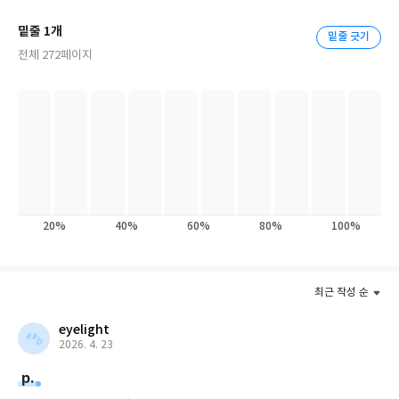
지를 소개하기 위해 이 책을 집필하게 되었다.
밑줄 1개
밑줄 긋기
전체 272페이지
본서를 통해 그는 하나님의 창조섭리와 자녀양육의 실제적인 도움
및 부모들이 누려야 할 참자유와 은혜를 전한다. 또한 그 어떤 부모
에게도 자녀를 변화시킬 능력이 없음을 인정하며 자신의 힘으로 자
녀들을 무언가로 만들어내려는 고집을 버릴 때 양육의 새로운 지평
을 발견하게 될 것이라 충고한다.
20%
40%
60%
80%
100%
최근 작성 순
eyelight
2026. 4. 23
p.