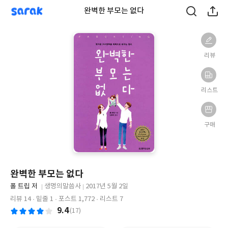
sarak
완벽한 부모는 없다
리뷰
리스트
구매
완벽한 부모는 없다
글
폴 트립 저
생명의말씀사
2017년 5월 2일
쓴
출
출
리뷰 14
밑줄 1
포스트 1,772
리스트 7
이
판
판
9.4
(17)
사
일