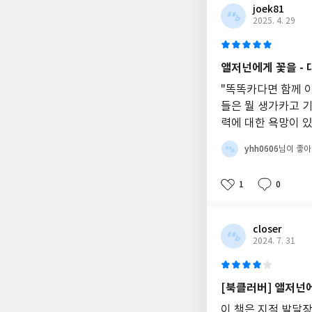
joek81
2025. 4. 29
앨저넌에게 꽃을 - 
"똑똑카다면 함께 
들은 뭘 생가카고 기
력에 대한 욕망이 있
yhh0606
님이 좋
1
0
closer
2024. 7. 31
[북클러버] 앨저넌
이 책은 지적 발달