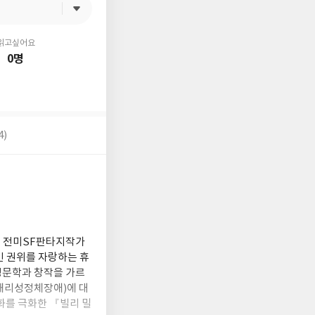
읽고싶어요
0명
4)
년 전미SF판타지작가
인 권위를 자랑하는 휴
영문학과 창작을 가르
 해리성정체장애)에 대
화를 극화한 『빌리 밀