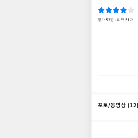
자신이 살아갈 수 있는
안을 선뜻 받아들이고
리, 어둠에서 빛으로
평가
53
명
리뷰
51
개
이 책은 SF계의 노
으켜 전 세계 30개
드라마, 연극, 뮤지
인간사회에 큰 깨달음
포토/동영상 (12
더보기