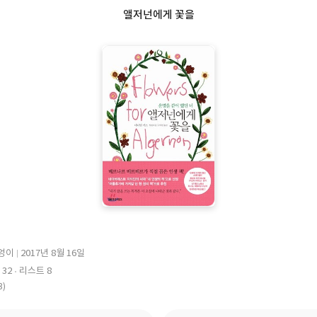
앨저넌에게 꽃을
엉이
2017년 8월 16일
출
32
리스트 8
판
3)
일