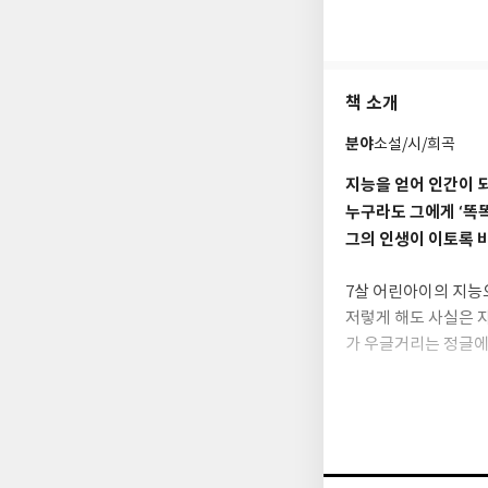
리건』은 전 세계적으
책 소개
분야
소설/시/희곡
지능을 얻어 인간이 되
누구라도 그에게 ‘똑
그의 인생이 이토록 비
7살 어린아이의 지능으
저렇게 해도 사실은 
가 우글거리는 정글에
상과 소통하기 위해서
그런 그에게 저명한 
아들의 장애를 인정하지
륜적인 부모에게 버려