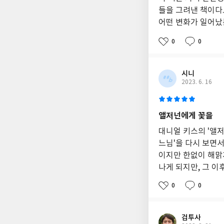
들을 그려낸 책이다
어떤 변화가 일어났는
0
0
시니
2023. 6. 16
앨저넌에게 꽃을
대니얼 키스의 '앨저
느님'을 다시 보면서
이지만 한없이 해맑
나게 되지만, 그 이
0
0
검투사