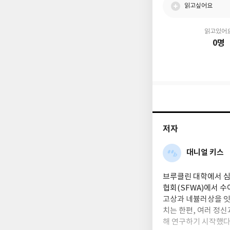
읽고싶어요
읽고있어
0명
저자
대니얼 키스
브루클린 대학에서 심
협회(SFWA)에서 
고상과 네뷸러상을 잇
치는 한편, 여러 정
해 연구하기 시작했다