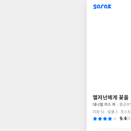
sarak
앨저넌에게 꽃을
글
대니얼 키스 저
황금부
쓴
출
리뷰 51
밑줄 3
포스트 
이
판
9.4
(5
사