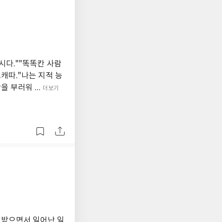
시다.""똑똑칸 사람
캐따."나는 지적 능
 부러워 ...
더보기
 받으면서 일어난 일