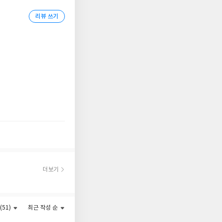
던 찰리는 교수의 제
리뷰 쓰기
영역을 침범하게 된 찰
자 엄청난 반향을 일
 전 세계적으로 영화,
만큼 시공간을 초월하여
더보기
(51)
최근 작성 순