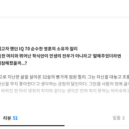
로 엄청난 반향을 불러일으키며 장기 베스트셀러가 되었고, 에드거 상 후보
고자 했던 IQ 70 순수한 영혼의 소유자 찰리
똑한 머리와 뛰어난 학식만이 인생의 전부가 아니라고’ 말해주었더라면
참해졌을까...?
로 지난한 삶을 살아온 32살의 빵가게 점원 찰리. 그는 자신을 대놓고 조
자신을 무지 좋아한다’고 생각하는 긍정의 달인이다. 그만큼 사람의 정에 굶
 버려진 한 마리 생쥐의 처지와 같다는 생각은 전혀 하지 못하는 어리숙하고
 글을 배워야 한다고 생각하는 그는 낮에는 일하고 밤에는 지적장애성인센
대학 교수가 뇌수술로 그의 지능을 높여주겠다는 제의를 해온다.
51
리뷰
3
밑줄
 않고 증오와 수치심에 찰리를 향해 칼까지 든 엄마, 그런 그를 끝내 지켜
져 끝 간 데 없는 욕망으로 점철된 세상 속으로 내쳐졌던 찰리는 어리숙해