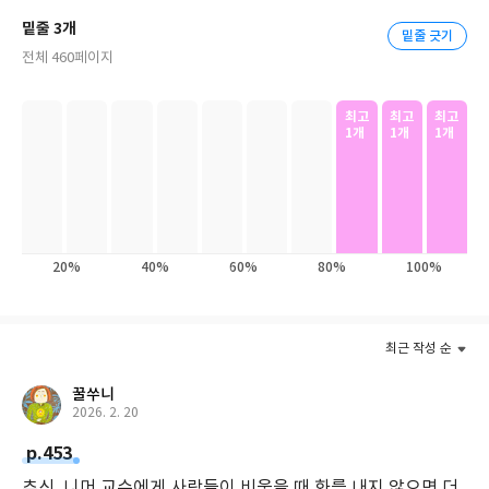
그런 그에게 저명한 대학 교수가 뇌수술로 그의 지능을 높여주겠다
밑줄 3개
밑줄 긋기
는 제의를 해온다.
전체 460페이지
아들의 장애를 인정하지 않고 증오와 수치심에 찰리를 향해 칼까지
최고
최고
최고
든 엄마, 그런 그를 끝내 지켜주지 못한 아빠. 반인륜적인 부모에게
1개
1개
1개
버려져 끝 간 데 없는 욕망으로 점철된 세상 속으로 내쳐졌던 찰리는
어리숙해도 똑똑해지는 것만이 자신이 살아갈 수 있는 유일한 길이
란 것을 안다. 세상 사람들에게 그저 한 사람의 인간이고자 했던 찰
리는 교수의 제안을 선뜻 받아들이고 기꺼이 욕망의 실험대상이 되
어준다. 자아 도취한 엘리트들과 함께 신의 영역을 침범하게 된 찰
20%
40%
60%
80%
100%
리, 어둠에서 빛으로 나아가려는 그에게 과연 온전한 행복과 자유가
기다리고 있을까?
최근 작성 순
이 책은 SF계의 노벨상이라고 평가받는 휴고상과 네뷸러상을 수상
하였다. 미국에서 출간되자마자 엄청난 반향을 일으켜 전 세계 30개
꿀쑤니
국에 출간된 초베스트셀러로서 정식 한국어판이 황금부엉이에서
2026. 2. 20
출간되었다. 전 세계적으로 영화, 드라마, 연극, 뮤지컬로 제작된 이
p.453
소설은 50년이 넘는 시간 동안 수많은 제작자들이 선택한 만큼 시공
간을 초월하여 인간사회에 큰 깨달음과 여운을 주는 고전이 되었다.
추신. 니머 교수에게 사랑들이 비웃을 때 화를 내지 않으면 더