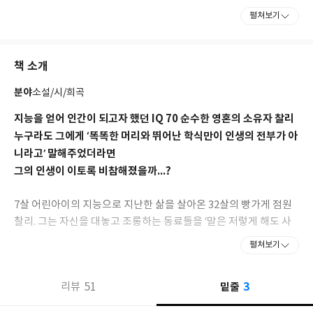
문학과 창작을 가르치는 한편, 여러 정신과 의사와 함께 다중인격
펼쳐보기
환자를 직접 관찰하며 다중인격장애(정식 명칭 : 해리성정체장애)
에 대해 연구하기 시작했다. 법원에서 다중인격장애로 무죄가 선고
된 최초의 인물, 빌리 밀리건의 실화를 극화한 『빌리 밀리건』은
책 소개
전 세계적으로 엄청난 반향을 불러일으키며 장기 베스트셀러가 되
었고, 에드거 상 후보에 오르기도 했다.
분야
소설/시/희곡
지능을 얻어 인간이 되고자 했던 IQ 70 순수한 영혼의 소유자 찰리
누구라도 그에게 ‘똑똑한 머리와 뛰어난 학식만이 인생의 전부가 아
니라고’ 말해주었더라면
그의 인생이 이토록 비참해졌을까...?
7살 어린아이의 지능으로 지난한 삶을 살아온 32살의 빵가게 점원
찰리. 그는 자신을 대놓고 조롱하는 동료들을 ‘말은 저렇게 해도 사
실은 자신을 무지 좋아한다’고 생각하는 긍정의 달인이다. 그만큼 사
펼쳐보기
람의 정에 굶주려 있고 자신이 맹수가 우글거리는 정글에 버려진 한
마리 생쥐의 처지와 같다는 생각은 전혀 하지 못하는 어리숙하고 순
3
51
밑줄
리뷰
수한 청년이다. 세상과 소통하기 위해서 글을 배워야 한다고 생각하
는 그는 낮에는 일하고 밤에는 지적장애성인센터에서 글을 배운다.