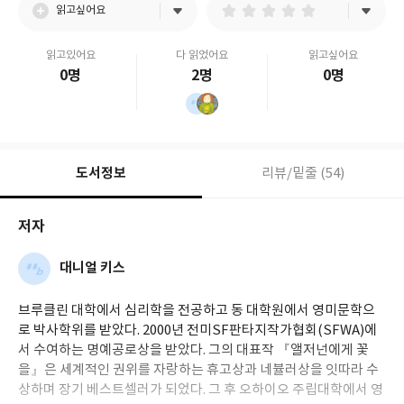
읽고싶어요
읽고있어요
다 읽었어요
읽고싶어요
0명
2명
0명
도서정보
리뷰/밑줄 (54)
저자
대니얼 키스
브루클린 대학에서 심리학을 전공하고 동 대학원에서 영미문학으
로 박사학위를 받았다. 2000년 전미SF판타지작가협회(SFWA)에
서 수여하는 명예공로상을 받았다. 그의 대표작 『앨저넌에게 꽃
을』은 세계적인 권위를 자랑하는 휴고상과 네뷸러상을 잇따라 수
상하며 장기 베스트셀러가 되었다. 그 후 오하이오 주립대학에서 영