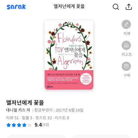
sarak
앨저넌에게 꽃을
리뷰
리스트
구매
앨저넌에게 꽃을
글
대니얼 키스 저
황금부엉이
2017년 8월 16일
쓴
출
출
리뷰 51
밑줄 3
포스트 32
리스트 8
이
판
판
9.4
(53)
사
일