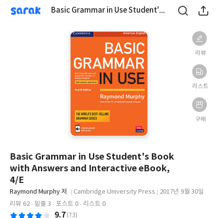
sarak
Basic Grammar in Use Student's Book with Answers and Interactive eBook, 4/E
리뷰
리스트
구매
Basic Grammar in Use Student's Book
with Answers and Interactive eBook,
4/E
글
Raymond Murphy 저
Cambridge University Press
2017년 9월 30일
쓴
출
출
리뷰 62
밑줄 3
포스트 0
리스트 18
이
판
판
9.7
(73)
사
일