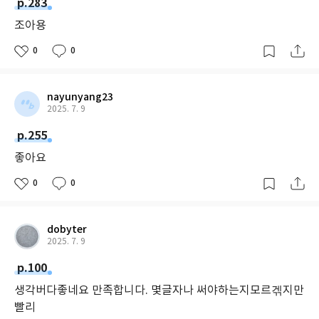
p.283
example sentences and an easy to use answer key.
조아용
0
0
nayunyang23
2025. 7. 9
p.255
좋아요
0
0
dobyter
2025. 7. 9
p.100
생각버다좋네요 만족합니다. 몇글자나 써야하는지모르겎지만
빨리