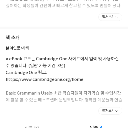
싶어하는 학생들이 간편하고 빠르게 참고할 수 있도록 만들어 졌다.
책 속의 모든 예문들은 유용하고 실용적이며, 이해하기 쉬운 영어로
펼쳐보기
되어있다. 이러한 특징들로 인해, 오늘날 이 교재는 전세계적으로
가장 많이 사용되는 영문법 교재가 되었다. Grammar in Use로 공
부하는 사람은 누구나 영문법은 물론 전반적인 영어 실력이 크게 향
책 소개
상됨을 경험할 수 있을 것이다.
분야
인문/사회
※ eBook 코드는 Cambridge One 사이트에서 입력 및 사용하실
수 있습니다. (열람 가능 기간: 3년)
Cambridge One 링크:
https://www.cambridgeone.org/home
Basic Grammar in Use는 초급 학습자들이 자가학습 및 수업시간
에 활용 할 수 있는 베스트셀러 문법책입니다. 명확한 예문들과 연습
문제들이 수록된 이 문법책을 통해 초급 학습자들은 자신의 수준에
펼쳐보기
필요한 모든 문법영역을 학습할 수 있습니다.
3
eBook : 컴퓨터
테플릿 PC
62
밑줄
리뷰
와
등을 동시에 활용하여 학습자들은 기