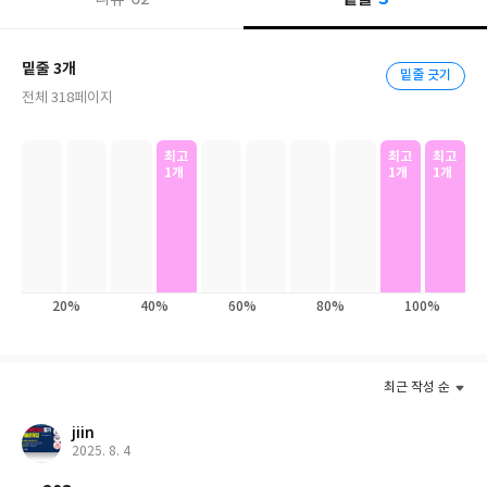
존의 교재에서 제공하는 문법및 연습문제 학습과 더불어 예문을 오
듣기 및 발음학습도 동시에 진행
디오 형식으로 들으면서
할 수 있습
밑줄 3개
밑줄 긋기
니다. 이와 더불어 eBook에서 제공하는 책갈피, 하이라이트 표시,
전체 318페이지
노트추가와 같은 다양한 기능들을 활용하여 시간 및 장소에 구애 받
언제 어디서나 자신만의 유연한 문법학습
지 않고
을 진행할 수 있습
니다.
최고
최고
최고
1개
1개
1개
The world's best-selling grammar series for learners of
English. Basic Grammar in Use Fourth Edition is an
American English self-study reference and practice book
for beginner level learners (A1-B1). With simple
20%
40%
60%
80%
100%
explanations, clear examples, and easy to understand
exercises, it is perfect for students who are learning on
their own, but can also be used in the classroom. Inside
최근 작성 순
the book is a code for an ebook. The ebook works on PCs,
Macs, iPads and Android tablets. It has the same
jiin
grammar explanations and exercises found in the printed
2025. 8. 4
book, plus other great features such as audio for all the