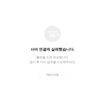
네
트
워
크
오
서버 연결에 실패했습니다.
류
불편을 드려 죄송합니다.
잠시 후 다시 접속을 시도해주세요.
다시 시도