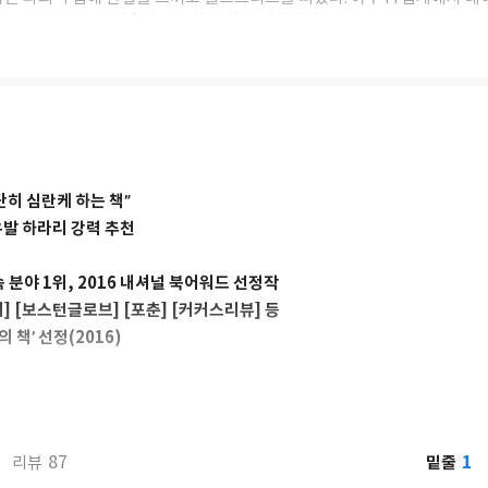
자 구매 패턴 등을 예측하는 수학 모형을 개발했다.
이터과학자로 일하면서 그녀는 장밋빛으로 포장된 빅데이터 경제가 불평
깨닫게 된다. 현재는 월가점거운동(Occupy Wall Street)의 하위조
고리즘을 감사하고 위험성을 측정하는 기업 ORCAA를 설립해 빅데이터의 
히 심란케 하는 책”
발 하라리 강력 추천
 분야 1위, 2016 내셔널 북어워드 선정작
] [보스턴글로브] [포춘] [커커스리뷰] 등
 책’ 선정(2016)
기술의 결합으로 탄생한 빅데이터 모형은 편견에 사로잡힌 인간보다 공정하며
있다. 그러나 현실은 정반대다. 정부, 기업, 사회에 도입된 데이터 기반의
지역차별 등 인간의 편견과 차별, 오만을 코드화해 불평등을 확대하고, 민주
1
87
밑줄
리뷰
이자 세계 최고의 헤지펀드 퀀트, 실리콘밸리의 데이터과학자였던 캐시 