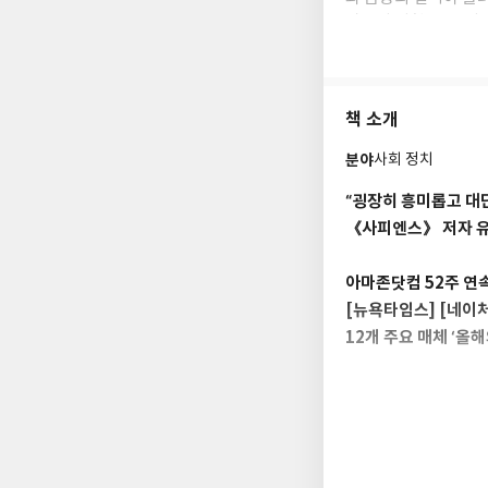
상품의 위험도, 소비
수학자이자 퀀트, 데
를 위협한다는 사실을 
끌고 있다. 또한 알
책 소개
데 힘쓰고 있다.
분야
사회 정치
“굉장히 흥미롭고 대단
《사피엔스》 저자 유
아마존닷컴 52주 연속
[뉴욕타임스] [네이처
12개 주요 매체 ‘올해의
수학과 데이터, IT
을 보호한다고 알려져 
종차별, 빈부격차, 
하버드 출신의 수학자