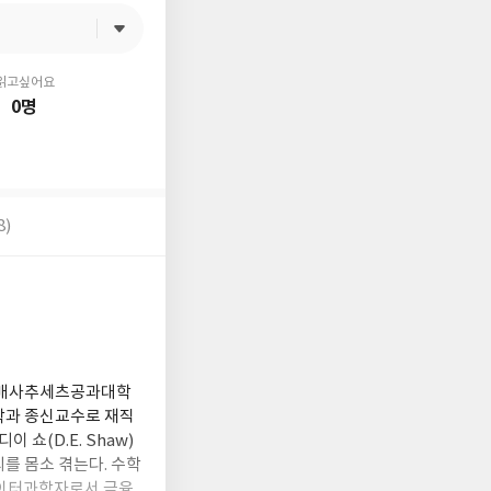
읽고싶어요
0명
8)
. 매사추세츠공과대학
학과 종신교수로 재직
쇼(D.E. Shaw)
괴를 몸소 겪는다. 수학
데이터과학자로서 금융