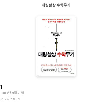
대량살상 수학무기
기
2017년 9월 21일
출
26
리스트 99
판
일