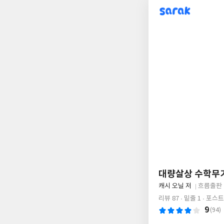
sarak
대량살상 수학무
글
캐시 오닐 저
흐름출판
쓴
출
리뷰 87
밑줄 1
포스트 
이
판
9
(94)
사