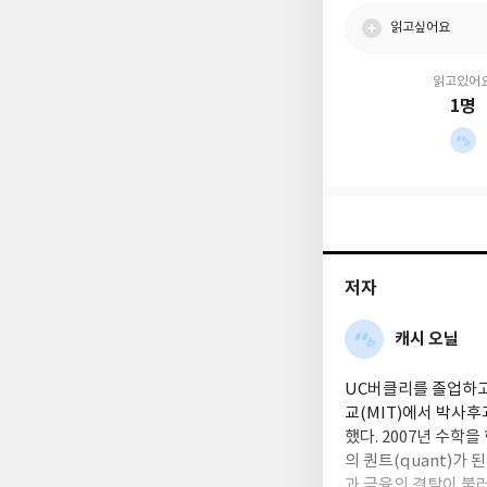
읽고싶어요
읽고있어
1명
저자
캐시 오닐
UC버클리를 졸업하고
교(MIT)에서 박사
했다. 2007년 수학
의 퀀트(quant)가
과 금융의 결탁이 불