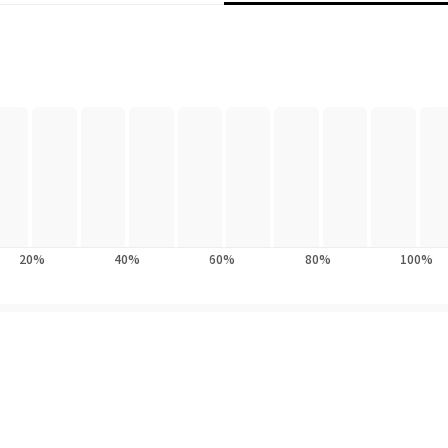
‘대량살상수학무기’가 어떻게 교육, 노동, 광고, 보험, 정치에 이르기까지
.
ns of Math Destruction)란?
술의 결합으로 탄생해 교육, 노동에서 광고, 보험, 정치에 이르기까지 우리
 민주주의를 위협하는 알고리즘 모형.
출간된 후 지금까지 아마존닷컴 52주 연속 분야 1위를 자리를 지키고 있으
랐다. 또한 [뉴욕타임스]를 비롯한 수많은 매체에서 ‘올해의 책(2016)’으
20%
40%
60%
80%
100%