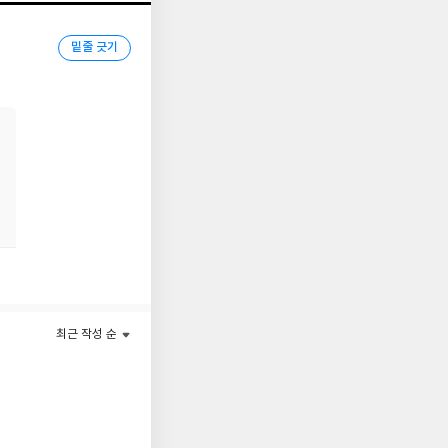
 우리의 삶을 파괴하는
밑줄 긋기
 삶의 다양한 영역에 걸
며, 2016 ‘내셔널
로 선정했다.
최근 작성 순