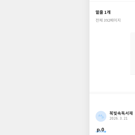
터의 결합으로 탄생한 
지 날카롭게 파헤친다
밑줄 1개
전체 392페이지
대량살상수학무기(Weapo
수학과 데이터, IT기
쳐 불평등을 조장하고
『대량살상수학무기』는 
북어워드’ 선정작에 올
북빛속독서재
2026. 3. 21
p.0