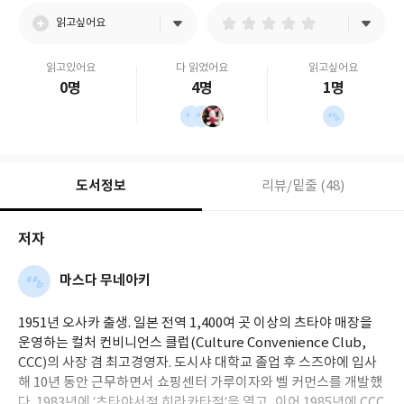
읽고싶어요
읽고있어요
다 읽었어요
읽고싶어요
0명
4명
1명
도서정보
리뷰/밑줄 (48)
저자
마스다 무네아키
1951년 오사카 출생. 일본 전역 1,400여 곳 이상의 츠타야 매장을
운영하는 컬처 컨비니언스 클럽(Culture Convenience Club,
CCC)의 사장 겸 최고경영자. 도시샤 대학교 졸업 후 스즈야에 입사
해 10년 동안 근무하면서 쇼핑센터 가루이자와 벨 커먼스를 개발했
다. 1983년에 ‘츠타야서점 히라카타점’을 열고, 이어 1985년에 CCC