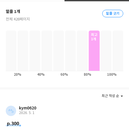
장한 서점이 있다. 바로 일본의 츠타야 서점이다. 츠타야 서점은 일
밑줄 1개
본 컬처 컨비니언스 클럽(CCC)의 전국 브랜드로 35평 작은 대여점
밑줄 긋기
전체 428페이지
에서 시작해 현재 일본 내 1,400개 매장을 갖춘 국민 브랜드로 성장
했다. 츠타야 서점은 초기 도서, 음반 및 DVD를 대여해주던 사업 형
태에서 책을 매개로 음반, 문구, 소품, 가전용품까지 다양한 생활용
최고
1개
품을 제안하는 형태로 변모해왔다. 또한 스타벅스, 패밀리마트와의
융합매장을 통해 접객력을 높이고 매장을 방문한 사람들이 매장을
자신의 집, 서재처럼 느끼며 얼마든지 편안하게 머물 수 있도록 공
간의 영역을 확장했다.
20%
40%
60%
80%
100%
『취향을 설계하는 곳, 츠타야(위즈덤하우스 刊)』는 CCC 최고경
영자인 마스다 무네아키가 사내 블로그에 10년간 기록한 경영일기
중 정수만을 모은 것으로 CCC의 가치관과 비전을 오롯이 담았다. 그
는 34년 전 35평 규모의 작은 대여점을 시작할 때부터 현재의 성공
최근 작성 순
가도에 오르기까지 주위 평가에 일절 신경을 끈 채 ‘이런 곳이 있었
kym0620
으면’ 하고 마음이 뜨거워지는 공간에 집중했다.
2026. 5. 1
p.300
마스다 무네아키는 일본 내 ‘혁신의 아이콘’ ‘지금 가장 주목받는 경