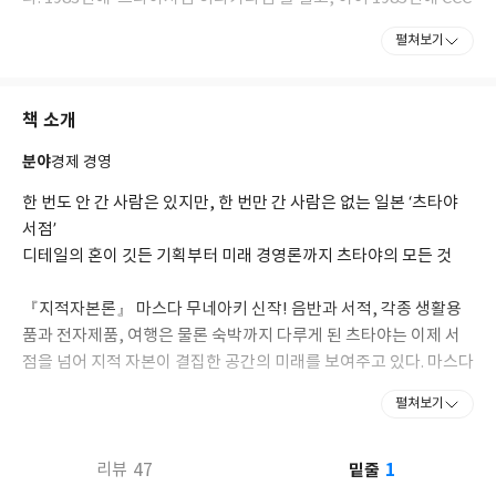
를 설립했다.
펼쳐보기
CCC는 2003년에 ‘T카드’를 발행하여 업종을 가로지르는 공통 포인
트 서비스인 ‘T포인트’를 개시해 2018년 10월 말 현재 회원 수
6,788만 명을 넘어섰다. 그 밖에도 다양한 사업을 전개하며 늘 새로
책 소개
운 붐을 일으키고 있다. 2011년에는 단카이(베이비 붐) 세대가 핵심
을 이루는 ‘프리미엄 에이지’를 위한 문화 공간 ‘다이칸야마 츠타야
분야
경제 경영
서점’과 고품격 생활을 표방하는 개성적인 입주자들로 구성된 ‘다이
칸야마 T-SITE’를 도쿄도 시부야구에 개점했다. 2013년부터는 ‘다
한 번도 안 간 사람은 있지만, 한 번만 간 사람은 없는 일본 ‘츠타야
이칸야마 츠타야서점’의 콘셉트를 공공시설에 대담하게 도입한 다
서점’
케오시의 시립도서관 운영을 맡게 됐는데, 개관 13개월 만에 방문
디테일의 혼이 깃든 기획부터 미래 경영론까지 츠타야의 모든 것
객 100만 명을 돌파하는 등 커다란 화제를 불러일으켰다. 이후 2015
년 10월 에비나시 에비 시립중앙도서관, 2017년 2월에는 다카하시
『지적자본론』 마스다 무네아키 신작! 음반과 서적, 각종 생활용
시 다카하시 시립도서관 등의 지정 관리자가 됐으며 그해 3월 도쿠
품과 전자제품, 여행은 물론 숙박까지 다루게 된 츠타야는 이제 서
마 쇼텐 출판사를 인수했다.
점을 넘어 지적 자본이 결집한 공간의 미래를 보여주고 있다. 마스다
무네아키 사장이 10년간 사내 블로그를 통해 사원들에게만 공유했
펼쳐보기
던 기록을 정리한 이 책에는 디테일의 혼이 깃든 기획부터 미래 경영
론까지 츠타야의 모든 것을 담았다.
1
47
밑줄
리뷰
전 세계를 아우르는 오프라인 상점들의 불황 속에서 나 홀로 고공 성