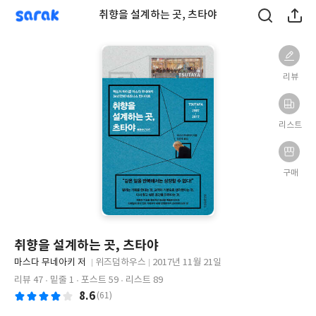
sarak
취향을 설계하는 곳, 츠타야
리뷰
리스트
구매
취향을 설계하는 곳, 츠타야
글
마스다 무네아키 저
위즈덤하우스
2017년 11월 21일
쓴
출
출
리뷰 47
밑줄 1
포스트 59
리스트 89
이
판
판
8.6
(61)
사
일