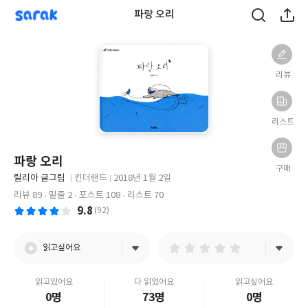
sarak
파랑 오리
리뷰
리스트
파랑 오리
구매
글
릴리아 글그림
킨더랜드
2018년 1월 2일
쓴
출
출
리뷰 89
밑줄 2
포스트 108
리스트 70
이
판
판
9.8
(92)
사
일
읽고싶어요
읽고있어요
다 읽었어요
읽고싶어요
0명
73명
0명