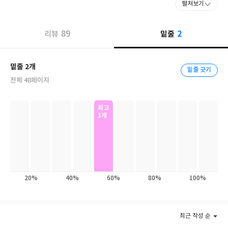
펼쳐보기
이제 아기 악어와 한 가족입니다. 파랑 오리는 아기 악어를 지켜주
고, 돌봐주고, 수영하는 법을 가르쳐 줍니다. 둘은 그렇게 행복하게
2
89
밑줄
리뷰
지내고, 아기 악어는 커다란 어른 악어로 성장합니다.
그러던 어느 날부터 파랑 오리의 기억들이 조금씩 사라집니다. 다 자
란 악어를 알아보지 못하고, 점점 아기가 되어 가지요. 이제 악어가
밑줄 2개
밑줄 긋기
파랑 오리의 엄마입니다. 파랑 오리의 기억은 사라져 가지만, 서로
전체 48페이지
를 아끼고 사랑하는 둘의 마음은 계속됩니다.
최고
1개
20%
40%
60%
80%
100%
최근 작성 순