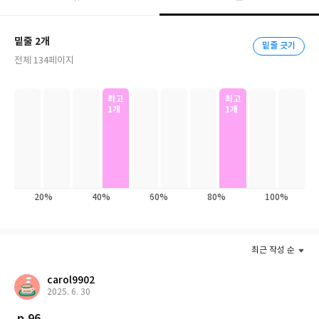
허무하게 사라져버리고 마는 감각적 체험을 예민하게 포착, 적확하
게 묘사해낸다. 그러므로 『우리에게 잠시 신이었던』은 우리가 놓
밑줄 2개
밑줄 긋기
쳐버리기 십상인 세계의 일면들을 시인 고유의 감각으로 섬세하게
전체 134페이지
풀어낸 결과이다. 일상적인 풍경에서 길어 올린 새로운 가능성과 그
장면들에 깃든 아름다움을 발견하는 기회를 제공한다.
최고
최고
1개
1개
20%
40%
60%
80%
100%
최근 작성 순
carol9902
2025. 6. 30
p.96