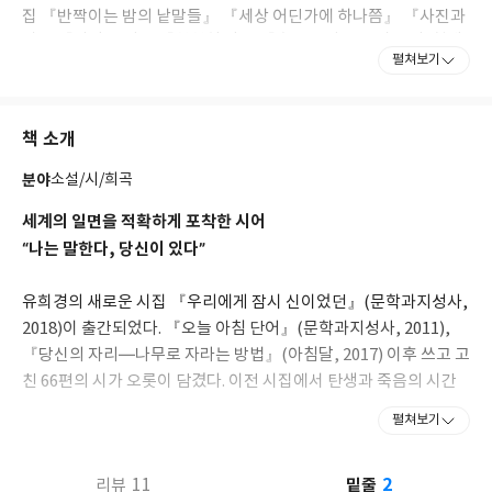
집 『반짝이는 밤의 낱말들』 『세상 어딘가에 하나쯤』 『사진과
시』 『나와 오기』 『천천히 와』 『출근 인사』 등이 있다. 현대
펼쳐보기
문학상, 오늘의 젊은 예술가상 등을 수상했다. 시집서점 위트 앤 시
니컬을 운영하고 있다.
책 소개
분야
소설/시/희곡
세계의 일면을 적확하게 포착한 시어
“나는 말한다, 당신이 있다”
유희경의 새로운 시집 『우리에게 잠시 신이었던』(문학과지성사,
2018)이 출간되었다. 『오늘 아침 단어』(문학과지성사, 2011),
『당신의 자리―나무로 자라는 방법』(아침달, 2017) 이후 쓰고 고
친 66편의 시가 오롯이 담겼다. 이전 시집에서 탄생과 죽음의 시간
을 넘나들며 형용 불가능한 감정을 정제해 보였던 유희경은 이번 시
펼쳐보기
집에서 그 불가능성을 고스란히 수용한다. 설명할 수 없는 상실감과
관계의 불능성을 있는 그대로 끌어안는 것이다. 시인은 한순간 분명
2
11
밑줄
리뷰
하게 나타나 감미로운 전율을 주지만, 그다음에는 언제 그랬냐는 듯