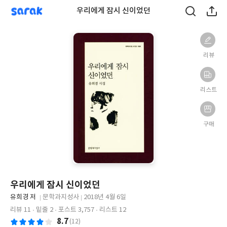
sarak
우리에게 잠시 신이었던
리뷰
리스트
구매
우리에게 잠시 신이었던
글
유희경 저
문학과지성사
2018년 4월 6일
쓴
출
출
리뷰 11
밑줄 2
포스트 3,757
리스트 12
이
판
판
8.7
(12)
사
일