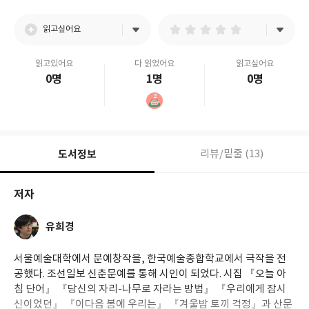
읽고싶어요
읽고있어요
다 읽었어요
읽고싶어요
0명
1명
0명
도서정보
리뷰/밑줄 (13)
저자
유희경
서울예술대학에서 문예창작을, 한국예술종합학교에서 극작을 전
공했다. 조선일보 신춘문예를 통해 시인이 되었다. 시집 『오늘 아
침 단어』 『당신의 자리-나무로 자라는 방법』 『우리에게 잠시
신이었던』 『이다음 봄에 우리는』 『겨울밤 토끼 걱정』과 산문