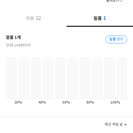
펼쳐보기
최초ㆍ최고의 시(詩) 큐레이션 앱 '시요일' 론칭 1주년 기념 시선집.
1
32
밑줄
리뷰
백석, 최승자, 기형도, 이제니, 박준, 황인찬, 자끄 프레베르 등 독자
들이 아껴 읽은 시인 55인의 이별 시를 한데 모았다. 사랑의 설렘과
절정을 다룬 시선집은 많지만, 연애의 달콤함에 빠져 있는 동안보다
밑줄 1개
밑줄 긋기
는 오히려 파국을 맞은 뒤 찾아오는 지독한 외로움의 순간에야말로
전체 144페이지
시는 더욱 절실하다. 『사랑해도 혼나지 않는 꿈이었다』에는 사랑
의 시작만큼 무수한 사랑의 끝이 담겨 있다. 사랑을 잃어본 모든 이
에게 건네는 위로의 시선집으로, 이별 후에 찾아오는 상실감, 후회,
분노, 깨달음 등 다채로운 감정의 소용돌이를 시를 통해 음미해보기
를 권한다.
20%
40%
60%
80%
100%
최근 작성 순