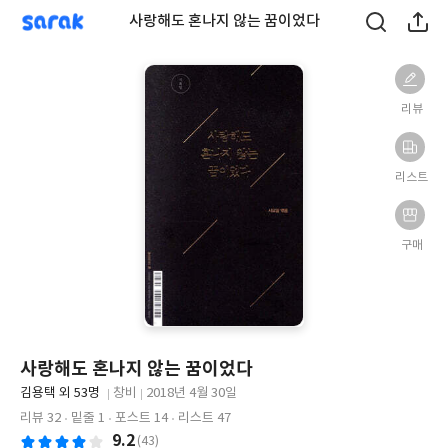
sarak
사랑해도 혼나지 않는 꿈이었다
리뷰
리스트
구매
사랑해도 혼나지 않는 꿈이었다
글
김용택 외 53명
창비
2018년 4월 30일
쓴
출
출
리뷰 32
밑줄 1
포스트 14
리스트 47
이
판
판
9.2
(43)
사
일