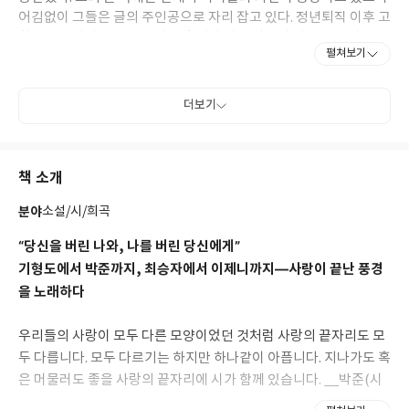
어김없이 그들은 글의 주인공으로 자리 잡고 있다. 정년퇴직 이후 고
향으로 돌아가 풍요로운 자연 속에서 시골 마을과 자연을 소재로 소
펼쳐보기
박한 감동이 묻어나는 시와 산문들을 쓰고 있다. 윤동주문학대상,
김수영문학상, 소월시문학상 등을 수상했다.
더보기
시집으로 『섬진강』, 『맑은 날』, 『꽃산 가는 길』, 『강 같은
세월』, 『그 여자네 집』, 『나무』, 『키스를 원하지 않는 입
술』, 『울고 들어온 너에게』 등이 있고, 『김용택의 섬진강 이야
책 소개
기』(전8권), 『심심한 날의 오후 다섯 시』, 『나는 당신이 어떤
사람인지 알면, 좋겠어요』 등 산문집 다수와 부부가 주고받은 편지
분야
소설/시/희곡
모음집 『내 곁에 모로 누운 사람』이 있다. 그 외 『콩, 너는 죽었
다』 등 여러 동시집과 시 모음집 『시가 내게로 왔다』(전5권),
“당신을 버린 나와, 나를 버린 당신에게”
『어쩌면 별들이 너의 슬픔을 가져갈지도 몰라』, 그림책 『할머니
기형도에서 박준까지, 최승자에서 이제니까지―사랑이 끝난 풍경
집에 가는 길』, 『나는 애벌레랑 잤습니다』, 『사랑』 등 많은 저
을 노래하다
서가 있다. 태어나고 자란 곳에서 평생 살았으면, 했는데 용케 그렇
게 되었다. 많은 사람들에게 과분하게 사랑받았다고 생각하여 고맙
우리들의 사랑이 모두 다른 모양이었던 것처럼 사랑의 끝자리도 모
고 부끄럽고, 또 잘 살려고 애쓴다.
두 다릅니다. 모두 다르기는 하지만 하나같이 아픕니다. 지나가도 혹
은 머물러도 좋을 사랑의 끝자리에 시가 함께 있습니다. __박준(시
인)