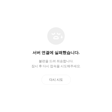
네
트
워
크
오
서버 연결에 실패했습니다.
류
불편을 드려 죄송합니다.
잠시 후 다시 접속을 시도해주세요.
다시 시도