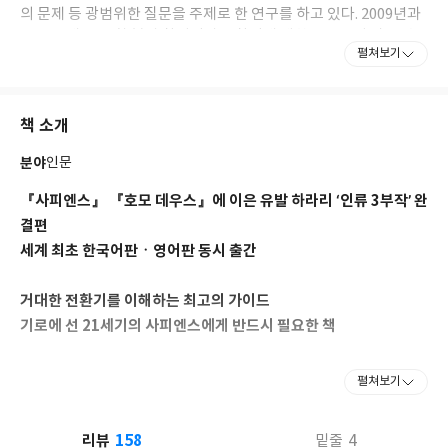
의 문제 등 광범위한 질문을 주제로 한 연구를 하고 있다. 2009년과
2012년에 ‘인문학 분야 창의성과 독창성에 대한 플론스키 상’을 수
펼쳐보기
상했고, 2011년 군대 역사에 관한 논문으로 ‘몬카도 상’을 수상했다.
2012년 ‘영 이스라엘 아카데미 오브 사이언스’에 선정되었고, 2018
년 다보스에서 열린 세계경제포럼에서 인류의 미래에 관해 기조연
책 소개
설을 했다. 2017년에는 《호모 데우스》가 독일 유력 경제지인
〈한델스블라트〉가 꼽은 ‘가장 통찰력과 영향력 있는 올해의 경제
분야
인문
도서’에 선정되었다.
『사피엔스』 『호모 데우스』에 이은 유발 하라리 ‘인류 3부작’ 완
기로에 선 21세기 사피엔스를 위해 인류의 과거와 미래 그리고 현재
결편
를 탐색한 ‘인류 3부작’ 《사피엔스》 《호모 데우스》 《21세기를
세계 최초 한국어판ㆍ영어판 동시 출간
위한 21가지 제언》이 전 세계 50여 개국에서 출간되어 1,600만 부
글로벌 베스트셀러가 되면서 ‘21세기 사상계의 신데렐라’로 떠오른
거대한 전환기를 이해하는 최고의 가이드
유발 하라리. 《유발 하라리의 르네상스 전쟁 회고록》은 ‘인류 3부
작’의 사상적 배경이 되는 선행 연구로, 하라리의 옥스퍼드 대학교
기로에 선 21세기의 사피엔스에게 반드시 필요한 책
박사학위 논문이다. 이제 역사와 미래를 바라보는 새롭고 대담한 관
점을 제시하는 하라리 사상의 원류를 일별할 차례다.
『사피엔스』에서 과거를, 『호모 데우스』에서 미래를 논한 저자
펼쳐보기
가 이번에는 현재를 이야기한다. 인간은 로봇에게 일자리를 빼앗길
까, 민주주의는 실패할까, 환경 파괴에 지구는 안전할까? 파멸이 아
158
리뷰
4
밑줄
닌 번영을 바란다면 유발 하라리의 제언에 주목해보자.