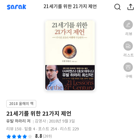
sarak
21세기를 위한 21가지 제언
리뷰
리스트
구매
2018 올해의 책
21세기를 위한 21가지 제언
글
유발 하라리 저
김영사
2018년 9월 3일
쓴
출
출
리뷰 158
밑줄 4
포스트 254
리스트 229
이
판
판
8.8
(269)
사
일