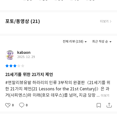
대
사
회
의
포토/동영상 (21)
더보기
복
잡
한
더보기
문
제
전체 리뷰 (158)
최근 작성 순
를
다
kabaon
루
2025. 12. 29
며,
역
사
21세기를 위한 21가지 제언
가
로
#연말리뷰유발 하라리의 인류 3부작의 완결판《21세기를 위
서
한 21가지 제언(21 Lessons for the 21st Century)》은 과
의
거(사피엔스)와 미래(호모 데우스)를 넘어, 지금 당장 ...
더보기
그
의
0
0
역
할
을