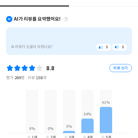
저자는 이 책에서 신기술이 야기할 모든 영향을 다루지는 않는다. 주
AI가 리뷰를 요약했어요!
로 그것이 초래할 위협과 위험을 조명하고자 한다. 1부에서는 우리
가 직면한 도전을 개관하고, 2부에서는 앞으로 일어날 수 있는 반응
유
들을 폭넓게 살펴본다. 3부에서는 테러리즘의 위협과 전 지구적 전
발
쟁의 위험, 그리고 그런 분쟁을 촉발하는 편견과 증오의 문제에 어
하
AI 리뷰가 도움이 되었나요?
0
0
좋
아
떻게 대처해야 할지 분석한다.
라
아
쉬
리
요
워
요
의
4부에서는 탈진실 개념을 살펴보고 어느 정도까지 세계의 전개 상
8.8
리뷰 쓰기
'21
황을 이해할 수 있으며 정의와 잘못을 구분할 수 있는지 묻고, 5부에
세
평가
269
명
리뷰
158
개
서는 이 혼돈의 시대에 처한 우리의 삶을 보다 포괄적으로 살펴본다.
기
이를 통해 민족과 종교, 인종주의에 갇혀 반목하고 있는 인류의 오
를
위
늘은 어떤 내일을 만들어갈 것인지 그 해법을 제시한다.
한
21
가
지
제
언'은
현
1개
2개
3개
4개
5개