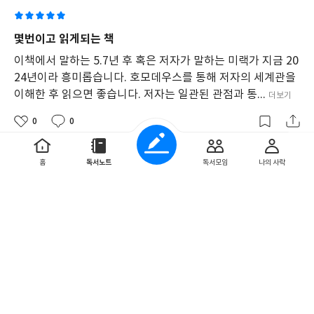
적
이
야
몇번이고 읽게되는 책
기
이책에서 말하는 5.7년 후 혹은 저자가 말하는 미랙가 지금 20
를
통
24년이라 흥미롭습니다. 호모데우스를 통해 저자의 세계관을
해
이해한 후 읽으면 좋습니다. 저자는 일관된 관점과 통...
더보기
사
회
0
0
의
본
질
홈
독서노트
독서모임
나의 사락
이하라
을
2024. 7. 7
탐
구
한
다.
들러리인가 나팔수인가?
정
올 1월에 [사피엔스], 6월에 [호모데우스], 7월인 현재 [21세
치,
경
기를 위한 21가지 제언]을 읽었다. 읽고 보니 ‘현실을 직시하지
제,
못하면 정신은 재앙적 시나리오에 집착하게 된다‘는 저...
더보기
사
회,
추억책방
8명
님 외
이 좋아합니다