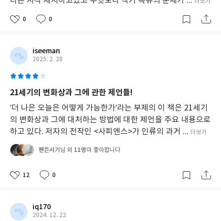
다른 시각 제시하고있고 무엇보다 작가 특유의 문체가 ...
더보기
산
물
0
0
임
을
설
명
iseeman
하
2025. 2. 28
며,
민
족,
21세기의 변화상과 그에 관한 제언들!
종
교,
‘더 나은 오늘은 어떻게 가능한가’라는 부제의 이 책은 21세기
돈,
의 변화상과 그에 대처하는 방법에 대한 제언을 주요 내용으로
정
하고 있다. 저자의 전작인 <사피엔스>가 인류의 과거 ...
더보기
체
성
펜든서기
11명
님 외
이 좋아합니다
등
우
리
12
0
가
만
든
iq170
허
2024. 12. 22
구