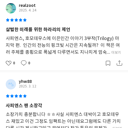
강
realzoot
조
2025. 4. 24
한
다.
그
살벌한 미래를 위한 하라리의 제언
는
절
사피엔스, 호모데우스에 이은인간 이야기 3부작(Trilogy) 마
대
지막 편. 인간의 전능의 핑크빛 시간은 지속될까? 이 책은 여
적
러 주제를 종횡으로 폭넓게 다루면서도 지나치게 엄숙...
더보기
객
관
0
0
성
을
부
정
yhw88
하
2025. 3. 12
고,
역
사
사피엔스 팬 소장각
가
해
소장가치 충분합니다 ㅎㅎ사실 사피엔스 대박이고 호모데우
석
스 재밌고 이건 그정도 임팩트는 아닌데요그럼에도 다른 가치
의