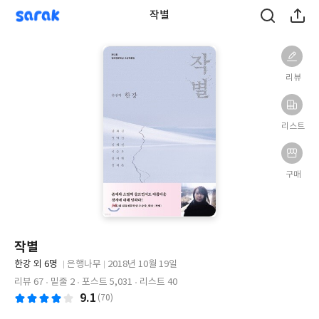
sarak
작별
리뷰
리스트
구매
작별
글
한강 외 6명
은행나무
2018년 10월 19일
쓴
출
출
리뷰 67
밑줄 2
포스트 5,031
리스트 40
이
판
판
9.1
(70)
사
일