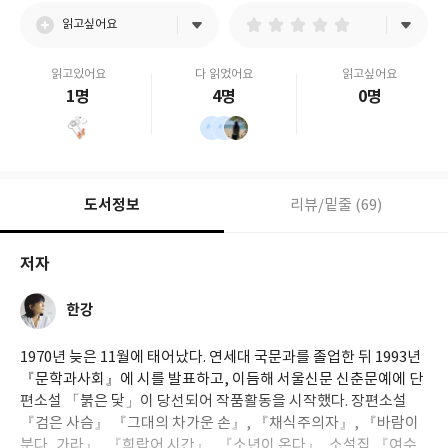
읽고싶어요
읽고있어요
다 읽었어요
읽고싶어요
1명
4명
0명
도서정보
리뷰/밑줄 (69)
저자
한강
1970년 늦은 11월에 태어났다. 연세대 국문과를 졸업한 뒤 1993년
『문학과사회』에 시를 발표하고, 이듬해 서울신문 신춘문예에 단
편소설 「붉은 닻」이 당선되어 작품활동을 시작했다. 장편소설
『검은 사슴』 『그대의 차가운 손』, 『채식주의자』, 『바람이
분다, 가라』, 『희랍어 시간』, 『소년이 온다』, 소설집 『여수