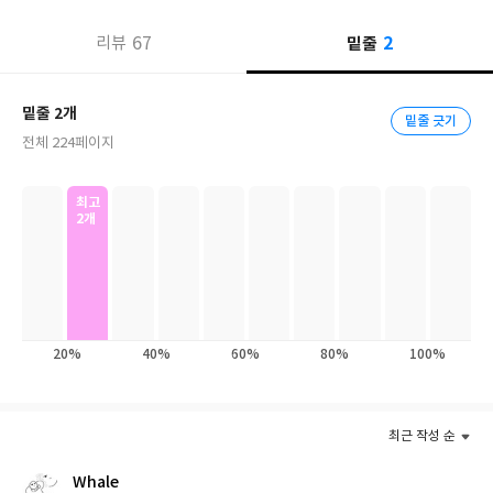
의미 있는 흐름을 짚어보는 계기가 되어왔다. 젊은 평론가들의 예심
2
67
밑줄
리뷰
을 통해 스무 편의 중·단편소설들이 본심에 올랐고 소설가 오정희,
전상국과 문학평론가 김동식 세 명의 본심 심사위원의 치열한 논의
끝에 2018 제12회 김유정문학상 수상작으로 한강의 소설 「작별」
밑줄 2개
밑줄 긋기
이 선정되었다.
전체 224페이지
최고
2개
20%
40%
60%
80%
100%
최근 작성 순
Whale