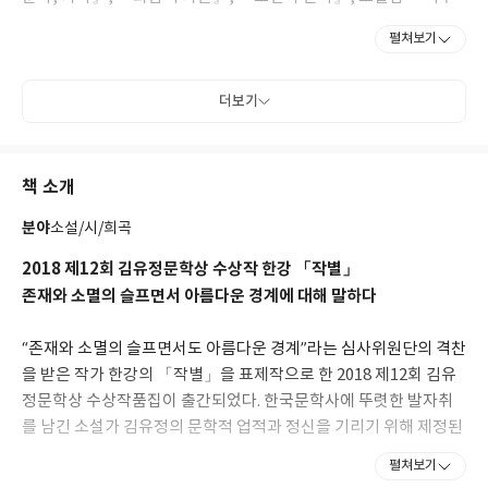
의 사랑』, 『내 여자의 열매』, 『노랑무늬영원』, 시집 『서랍에
펼쳐보기
저녁을 넣어 두었다』 등이 있다. 만해문학상, 황순원문학상, 동리
문학상, 이상문학상, 오늘의 젊은예술가상, 한국소설문학상을 수상
했다.
더보기
한편 2007년 출간한 『채식주의자』는 올해 영미판 출간에 대한 호
평 기사가 뉴욕타임스 등 여러 언론에 소개되고 2016년 맨부커 인
책 소개
터내셔널상을 수상하며 인간의 폭력성과 존엄에 질문을 던지는 한
강 작품에 대한 국내외 관심이 높아지고 있다. 만해문학상 수상작
분야
소설/시/희곡
『소년이 온다』의 해외 번역 판권도 20개국에 팔리며 한국문학에
활기를 더해주고 있다. 2023년 소설 『작별하지 않는다』가 프랑스
2018 제12회 김유정문학상 수상작 한강 「작별」
4대 문학상 중 하나인 메디치 외국문학상 수상작으로 선정됐다.
존재와 소멸의 슬프면서 아름다운 경계에 대해 말하다
2024년 한국 작가 최초로 노벨 문학상을 수상했으며 전미도서비평
가협회 2025년 출간도서 시상식에서 『작별하지 않는다』로 2026
“존재와 소멸의 슬프면서도 아름다운 경계”라는 심사위원단의 격찬
년 전미도서비평가협회상을 수상했다.
을 받은 작가 한강의 「작별」을 표제작으로 한 2018 제12회 김유
정문학상 수상작품집이 출간되었다. 한국문학사에 뚜렷한 발자취
를 남긴 소설가 김유정의 문학적 업적과 정신을 기리기 위해 제정된
김유정문학상은, 지난 한 해 동안 문예지에 발표된 모든 중·단편소
펼쳐보기
설 가운데 가장 뛰어난 작품을 선별하여 시상해온, 현재 한국문학의