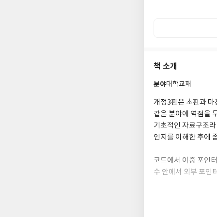
판』(2023, 인피니티
『스크래치로 배우는 
(2019, 인피니티북스)
피니티북스), 『문제
(2017, 인피니티북
이지!』(2016, 인
책 소개
(2015, 인피니티북스
『C++ Espresso
분야
대학교재
Express』(2007
개정3판은 초판과 마
같은 분야에 역점을 
기초적인 자료구조라 
인지를 이해한 후에 
코드에서 이중 포인터
수 안에서 외부 포인
복잡한 예제들은 삭제
과 출력값을 표시하였
에 학습목표를 제시하