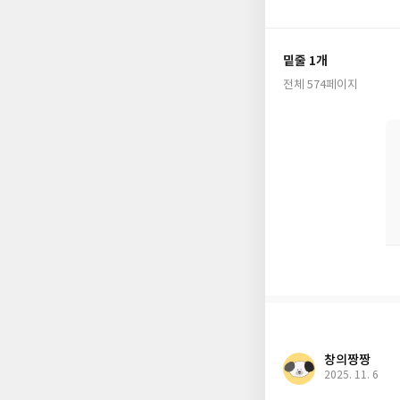
들에게 요구되는 능력
中
밑줄 1개
전체 574페이지
창의짱짱
2025. 11. 6