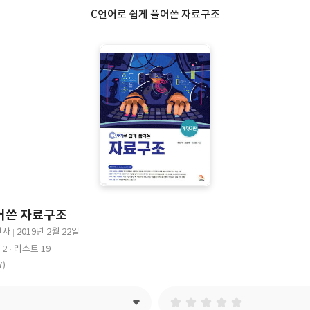
C언어로 쉽게 풀어쓴 자료구조
어쓴 자료구조
판사
2019년 2월 22일
출
 2
리스트 19
판
7)
일