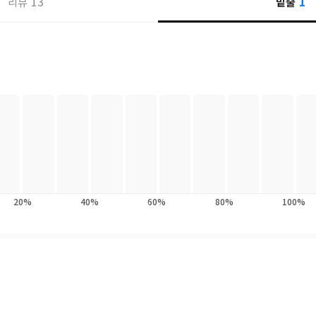
1
이 문제해결 능력이기에 각 장의 연습문제를 수행하여 문제해결 능력을 높일 
13
밑줄
리뷰
20%
40%
60%
80%
100%