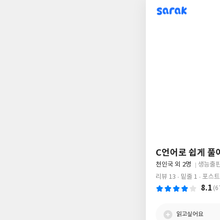
sarak
C언어로 쉽게 풀
글
천인국 외 2명
생능출
쓴
출
리뷰 13
밑줄 1
포스트
이
판
8.1
(6
사
읽고싶어요