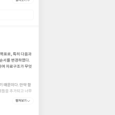
펼쳐보기
0, 인피니티북스),
 디지털 영상처리』
처음이지!』(2018, 인
를 위한 스크래치』
『어서와 파이썬은 처음
와 C언어는 처음이지!』
, 인피니티북스),
풀어쓴 C언어
있다.
 목표로, 특히 다음과
 순서를 변경하였다.
하여 자료구조가 무엇
 때문이다. 만약 함
제들을 추가되고 너무
 모든 예제에서 입력
펼쳐보기
하였다. 각장의 처음
수 있다. 또한 학습자