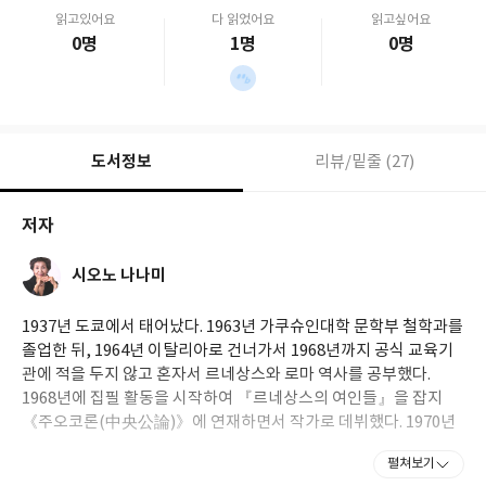
읽고있어요
다 읽었어요
읽고싶어요
0명
1명
0명
도서정보
리뷰/밑줄 (27)
저자
시오노 나나미
1937년 도쿄에서 태어났다. 1963년 가쿠슈인대학 문학부 철학과를
졸업한 뒤, 1964년 이탈리아로 건너가서 1968년까지 공식 교육기
관에 적을 두지 않고 혼자서 르네상스와 로마 역사를 공부했다.
1968년에 집필 활동을 시작하여 『르네상스의 여인들』을 잡지
《주오코론(中央公論)》에 연재하면서 작가로 데뷔했다. 1970년
부터 이탈리아에 정착하여 40여 년 동안 고대 로마와 르네상스에 천
펼쳐보기
착해왔으며, 기존의 관념을 파괴하는 도전적 역사 해석으로 수많은