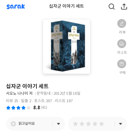
sarak
십자군 이야기 세트
리뷰
리스트
구매
십자군 이야기 세트
글
시오노 나나미 저
문학동네
2012년 5월 16일
쓴
출
출
리뷰 25
밑줄 2
포스트 207
리스트 187
이
판
판
8.8
(41)
사
일
읽고싶어요