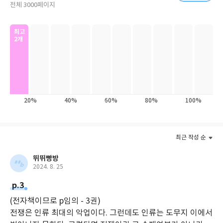
전체 3000페이지
상과 욕망, 성공과 좌절의 명암을 통해 십자군 전쟁에 대해 이야기
함으로써 십자군 전쟁을 새롭게 조명해냈다. 시오노 나나미에 의해
십자군 이야기가 9백 년이라는 시간을 건너뛰어 현대적 이야기로
최고
2개
부활했다.
『십자군 이야기』북트레일러 ▶
20%
40%
60%
80%
100%
최근 작성 순
뛰뛰빵방
2024. 8. 25
p.3
(전자책이므로 p임의 - 3권)
전쟁은 인류 최대의 악업이다. 그런데도 인류는 도무지 이에서