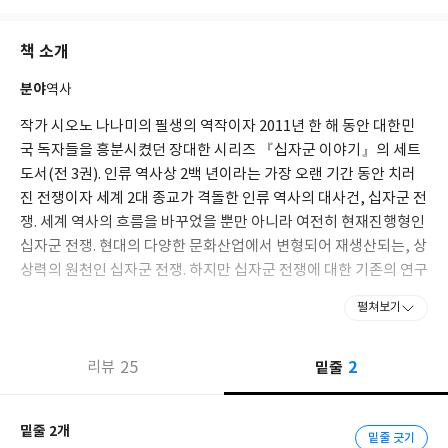
독자를 사로잡았다.
책 소개
1970년 『체사레 보르자 또는 우아한 냉혹』을 발표하여 크게 명성
을 얻었고, 이 저서로 ‘마이니치 출판문화상’을 수상했다. 1982년
분야
역사
『바다의 도시 이야기』로 ‘산토리 학예상’과 1983년에 ‘키쿠치 칸
상’을 수상했다. 1992년부터 로마제국 흥망사를 그린 『로마인 이
작가 시오노 나나미의 필생의 역작이자 2011년 한 해 동안 대한민
야기』 시리즈를 1년에 한 권씩 15년간 집필했으며 1993년 『로마
국 독자들을 흥분시켰던 장대한 시리즈 『십자군 이야기』의 세트
인 이야기 1』로 ‘신초 학예상’, 1999년 ‘시바 료타로 상’을 수상했
도서(전 3권). 인류 역사상 2백 년이라는 가장 오랜 기간 동안 치러
다.
진 전쟁이자 세계 2대 종교가 격돌한 인류 역사의 대사건, 십자군 전
쟁. 세계 역사의 흐름을 바꾸었을 뿐만 아니라 여전히 현재진행형인
2001년에는 『시오노 나나미 르네상스 저작집』(전 7권)을 출간했
십자군 전쟁. 현대의 다양한 문화산업에서 변형되어 재생산되는, 상
다. 2001년 이탈리아 국가공로훈장 수훈, 2007년 일본 문화공로자
상력의 원천인 십자군 전쟁. 하지만 십자군 전쟁에 대한 기존의 연구
로 선정되었다. 2008~2009년 『로마 멸망 이후의 지중해 세계』
(전 2권)를 출간했고, 2010년부터 『십자군 이야기』 시리즈를 펴
서들은 서구 중심 혹은 이슬람 중심의 시각틀 내지 보수적이거나 진
펼쳐보기
냈다. 그 외에도 『사는 방법의 연습』 등 깊이에서 우러나오는 심
보적인 시각틀에 갇혀 그 진면목을 보여주지 못했다.
상을 전하는 많은 수필과 단상집 등의 저서가 있다.
2
시오노 나나미는 그 전쟁을 실제로 일으키고 그 역사 속에서 살아 숨
25
밑줄
리뷰
쉬고 움직였던, 그리하여 그들 각자의 독특하고도 다른 개성으로 어
떤 역할을 담당하고 또다른 국면을 만들고 서로의 관계 속에서 상황
밑줄 2개
을 변화시키는 변수로 작용했던 인물들을 전면에 내세워, 그들의 이
밑줄 긋기