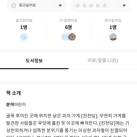
읽고싶어요
읽고있어요
다 읽었어요
읽고싶어요
1명
6명
1명
도서정보
리뷰/밑줄 (235)
책 소개
분야
어린이
골목 후미진 곳에 위치한 낡은 과자 가게 [전천당]. 우연히 가게를
발견한 사람들은 무엇에 홀린 듯 이곳에 빠져든다. [전천당]에는 기
상천외하거나 섬뜩한 분위기를 풍기는 이상한 과자들이 진열되어