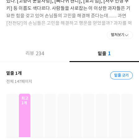
있다. [고양이 눈깔사탕], [뼈다귀 캔디], [요괴 껌], [저주 인형 쿠
키] 등 이름도 색다르다. 사람들을 사로잡는 이 이상한 과자들은 기
묘한 힘을 갖고 있어 손님들의 고민을 해결해 준다는데……. 과연
[전천당]의 손님들은 고민을 해결하고 행운을 얻었을까? 과자를 먹
고 행운과 불행의 갈림길에 놓인 사람들의 운명, 그 결말은?!
펼쳐보기
『이상한 과자 가게 전천당』은 일본에서 2003년에 1권이 첫 출간
1
되어 16년 간 총 11권이 나왔습니다. 후속권이 나올 때마다 판타지
234
밑줄
리뷰
분야에서 1위를 하며 현재 85만 부 이상이 판매되었습니다. 또한 일
본 어린이들이 뽑은 최고의 책(포플라사 주관)에 [추리 천재 엉덩이
밑줄 1개
탐정] 시리즈, [있으려나 서점]과 함께 나란히 선정되었다. 게다가
밑줄 긋기
전체 147페이지
작가 히로시마 레이코는 주니어 판타지 대상을 수상한 만큼 작품성
과 필력을 인정받은 작가입니다.
최고
1개
일본에서 화제를 몰고 있는 위 판타지 시리즈를 국내 어린이들에게
선보입니다. 학원물과 탐정물이 주를 이루는 국내 어린이 판타지 시
장에 마법과 환상, 스릴러 요소가 가미된 색다른 판타지 시리즈가
등장하였습니다. 복잡하지 않은 이야기 구조와 매력적인 캐릭터, 과
자 가게의 아이템, 그것을 운용하는 사람들의 이야기가 흥미진진하