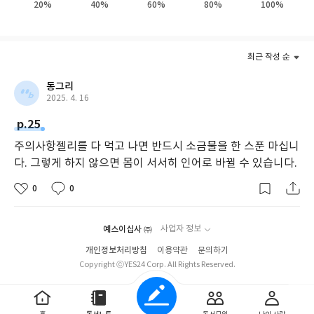
20%
40%
60%
80%
100%
며 신선하게 다가옵니다. 『이상한 과자 가게 전천당』에서 보여주
는 인간의 욕심, 행복, 올바른 가치관을 추구하는 권선징악의 내용
은 대중적이며 보편적인 주제라서 아이부터 어른까지 즐겁게 읽을
수 있습니다.
최근 작성 순
동그리
2025. 4. 16
p.25
주의사항젤리를 다 먹고 나면 반드시 소금물을 한 스푼 마십니
다. 그렇게 하지 않으면 몸이 서서히 인어로 바뀔 수 있습니다.
0
0
예스이십사 ㈜
사업자 정보
개인정보처리방침
이용약관
문의하기
Copyright ⓒYES24 Corp. All Rights Reserved.