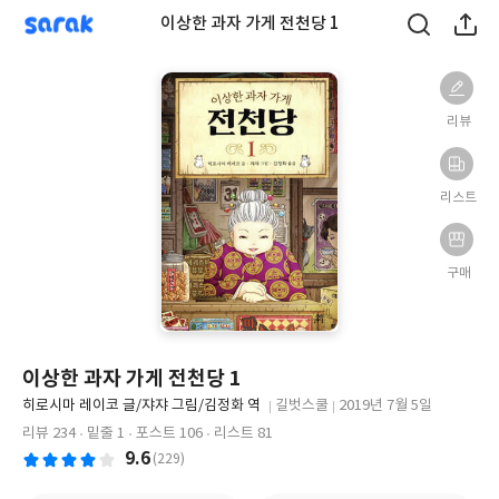
sarak
이상한 과자 가게 전천당 1
리뷰
리스트
구매
이상한 과자 가게 전천당 1
글
히로시마 레이코 글/쟈쟈 그림/김정화 역
길벗스쿨
2019년 7월 5일
쓴
출
출
리뷰 234
밑줄 1
포스트 106
리스트 81
이
판
판
9.6
(229)
사
일