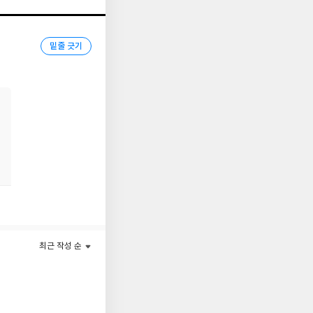
밑줄 긋기
최근 작성 순