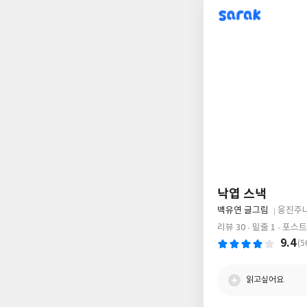
sarak
낙엽 스낵
글
백유연 글그림
웅진주
쓴
출
리뷰 30
밑줄 1
포스트
이
판
9.4
(5
사
읽고싶어요