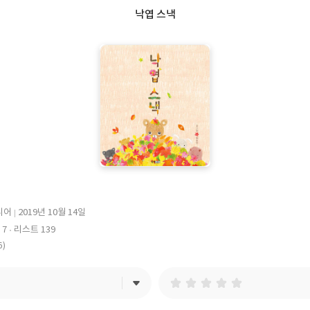
낙엽 스낵
니어
2019년 10월 14일
출
 7
리스트 139
판
6)
일