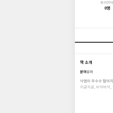
읽고있어
0명
책 소개
분야
유아
낙엽이 우수수 떨어지는
지글지글, 바삭바삭,