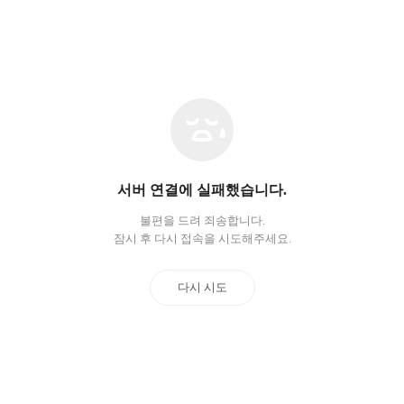
네
트
워
크
오
서버 연결에 실패했습니다.
류
불편을 드려 죄송합니다.
잠시 후 다시 접속을 시도해주세요.
다시 시도