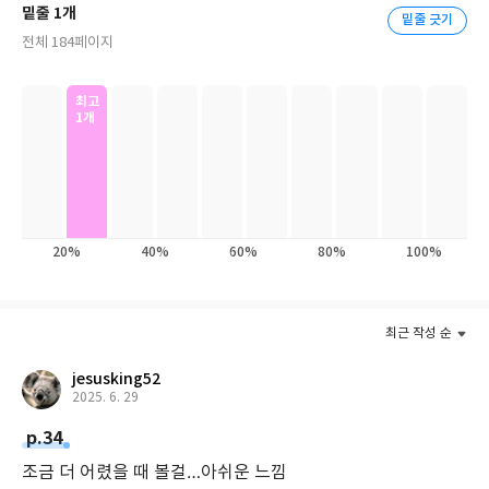
밑줄 1개
밑줄 긋기
양하고 효과적인 상호작용 전략을 소개한다. 어떻게 일상생활에서
전체 184페이지
자연스럽게 그리고 지속적으로 아동의 의사소통을 도울 수 있는지
를 설명과 예시, 삽화로 집대성하였다. 아동의 의사소통 능력 향상
최고
은 물론, 아동의 언어지체로 인해 지쳐 있는 부모의 자신감을 회복
1개
시켜 가족 전체의 삶의 질을 높이는 것을 목표로 한다.
『말이 늦은 아이를 위한 부모 가이드』는 1977년에 설립되어 현재
까지 약 45여 년간 아동의 조기 언어개발 연구에 매진한 캐나다 하
넨 센터(Hanen Centre)의 대표적인 부모교육 프로그램으로 손꼽
20%
40%
60%
80%
100%
히며, 많은 임상 실험에서 그 효과를 입증하였다. 이 부모교육 프로
그램은 단순 언어발달 지체 아동뿐만 아니라, 인공와우 이식 아동에
게도 상호작용 증진의 효과가 있는 것으로 발표되었다.
최근 작성 순
jesusking52
2025. 6. 29
p.34
조금 더 어렸을 때 볼걸…아쉬운 느낌