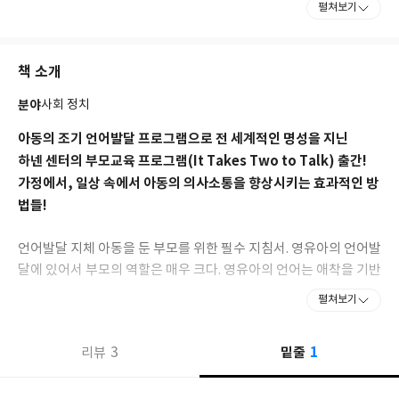
펼쳐보기
즉 양육자 부모에게 언어발달 기술을 제공하고, 그들을 훈련시켜온
와이츠먼의 방법은 아이의 언어발달을 초기에 강력하게 촉진했을
뿐만 아니라 가족 전체의 삶의 질을 높이는 효과도 가져왔다. 대표도
책 소개
서로는 《말이 늦은 아이를 위한 부모 가이드(It Takes Two To
Talk)》, 《언어를 배운다는 것, 그리고 그것을 즐긴다는 것
분야
사회 정치
(Learning Language and Loving It)》, 《가나다, 그 너머(ABC
and Beyond™)》 등이 있다.
아동의 조기 언어발달 프로그램으로 전 세계적인 명성을 지닌
하넨 센터의 부모교육 프로그램(It Takes Two to Talk) 출간!
가정에서, 일상 속에서 아동의 의사소통을 향상시키는 효과적인 방
법들!
언어발달 지체 아동을 둔 부모를 위한 필수 지침서. 영유아의 언어발
달에 있어서 부모의 역할은 매우 크다. 영유아의 언어는 애착을 기반
으로 한 상호작용 속에서 자라나기 때문이다.
펼쳐보기
이 책은 언어발달에 가장 중요한 시기인 0세부터 만 5세까지의 아동
1
3
밑줄
리뷰
을 위해 쓰여졌으며, 조기 언어치료의 핵심이 가정에 있다는 것을
강조한다. 아동의 삶에 있어 가장 중요한 존재인 부모와 양육자에게
일상 속에서 쉽고 재미있게 아동의 의사소통을 향상시킬 수 있는 다