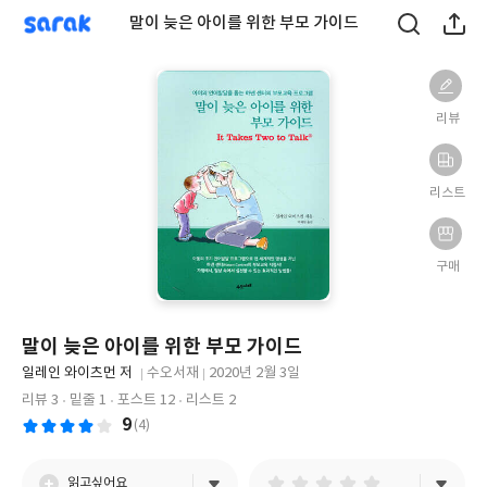
sarak
말이 늦은 아이를 위한 부모 가이드
리뷰
리스트
구매
말이 늦은 아이를 위한 부모 가이드
글
일레인 와이츠먼 저
수오서재
2020년 2월 3일
쓴
출
출
리뷰 3
밑줄 1
포스트 12
리스트 2
이
판
판
9
(4)
사
일
읽고싶어요