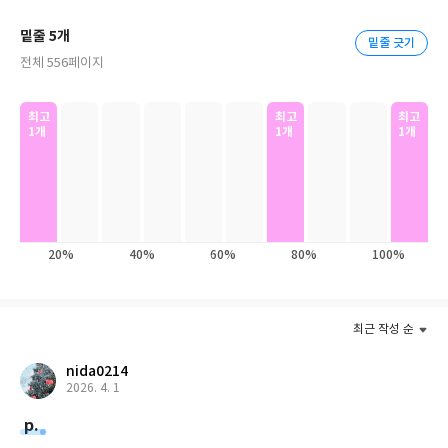
한 달 정도 지났을 무렵, 레이토는 순찰을 돌다 여대생 유미와 마주
밑줄 5개
밑줄 긋기
친다. 유미는 자신의 아버지가 여기서 도대체 무슨 기도를 하는지 파
전체 556페이지
헤치려 뒤쫓아 온 것. 레이토는 반은 호기심에, 반은 어쩌다보니 유
미에게 협력하게 된다.
최고
최고
최고
1개
1개
1개
어느덧 2010년대도 끝이 나고, 새로운 2020년대의 날이 밝았다. 그
러나 여전히 유토피아는 오지 않고, 황금빛 미래는커녕 기후변화,
노인문제, 젠더갈등, 빈부격차, 세대갈등 등 심화되는 사회문제들
이 우리 앞에 산적해 있다. 이전과는 분명히 많은 것들이 달라졌지만
그만큼 새로운 문제들이 부상하는 지금 이 시점에서, 이순(耳順)을
20%
40%
60%
80%
100%
넘긴 노작가는 기성세대로서 가장 기본적인 가치를 다시 되짚어 보
인다. 어느 누구도 완벽할 수 없고 어느 누구도 한 점 후회 없이 살아
갈 수는 없지만, 그럼에도 모든 이에게는 태어난 이유, 살아갈 가치
최근 작성 순
가 존재하며 그것은 다른 사람들에게 어떻게든 전해질 것이라고. 소
원을 들어주는 나무라는, 다소 황당무계해 보이는 설정에서도 히가
nida0214
시노 게이고는 대가다운 솜씨를 발휘해서 그 나무의 능력을, 그리고
2026. 4. 1
그 나무에 마음을 전하고 싶은 사람들의 사연을 설득력 있게 풀어낸
p.
다. 정말로 우리 주변에 있을 법한 사람들의 모습과 그들의 이야기를