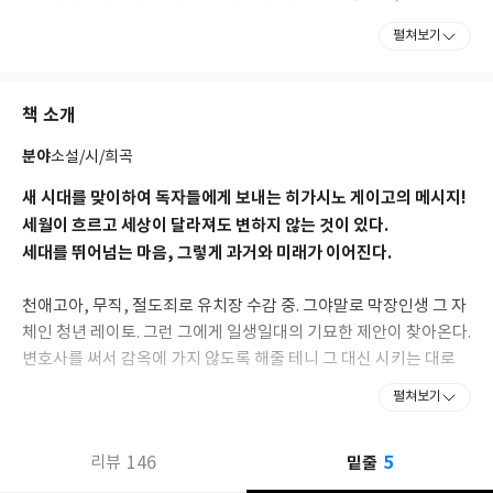
《나미야 잡화점의 기적》으로 제7회 중앙공론문예상, 2013년
펼쳐보기
《몽환화》로 제26회 시바타렌자부로상, 2014년 《기도의 막이
내릴 때》로 제48회 요시카와에이지 문학상을 수상했다. 주요 작품
으로는 《동급생》 《라플라스의 마녀》 《가면산장 살인사건》
책 소개
《몽환화》 《위험한 비너스》 《눈보라 체이스》 《연애의 행
방》 《녹나무의 파수꾼》 《숙명》 등이 있으며, 그 외에도 동화
분야
소설/시/희곡
《마더 크리스마스》, 에세이 《히가시노 게이고의 무한도전》을
출간하였다. 2026년 7월 23일 향년 68세 대장암으로 별세하였다.
새 시대를 맞이하여 독자들에게 보내는 히가시노 게이고의 메시지!
세월이 흐르고 세상이 달라져도 변하지 않는 것이 있다.
세대를 뛰어넘는 마음, 그렇게 과거와 미래가 이어진다.
천애고아, 무직, 절도죄로 유치장 수감 중. 그야말로 막장인생 그 자
체인 청년 레이토. 그런 그에게 일생일대의 기묘한 제안이 찾아온다.
변호사를 써서 감옥에 가지 않도록 해줄 테니 그 대신 시키는 대로
하라는 것. 제안을 받아들인 레이토 앞에 나타난 사람은 지금까지 존
펼쳐보기
재를 알지 못했던 이모라고 한다. 그녀는 레이토만이 할 수 있다며
‘월향신사’라는 곳의 ‘녹나무’를 지키는 일을 맡긴다. 그 녹나무는 이
5
146
밑줄
리뷰
른바 영험한 나무로, 많은 사람들이 기도를 하러 온다. 그러나 단순
히 기도를 한다기엔 그 태도에는 무언가 석연찮은 것이 있다. 일한지