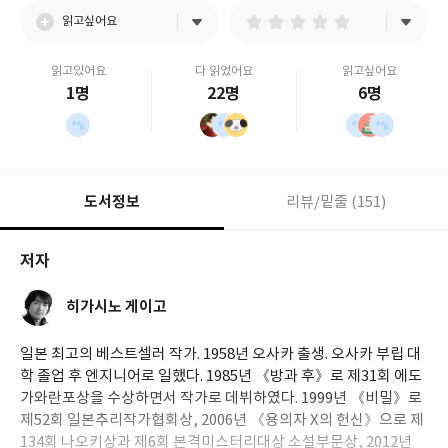
읽고싶어요
읽고있어요
다 읽었어요
읽고싶어요
1명
22명
6명
도서정보
리뷰/밑줄 (151)
저자
히가시노 게이고
일본 최고의 베스트셀러 작가. 1958년 오사카 출생. 오사카 부립 대
학 졸업 후 엔지니어로 일했다. 1985년 《방과 후》로 제31회 에도
가와란포상을 수상하면서 작가로 데뷔하였다. 1999년 《비밀》로
제52회 일본추리작가협회상, 2006년 《용의자 X의 헌신》으로 제
134회 나오키상과 제6회 본격미스터리대상 소설부문상, 2012년