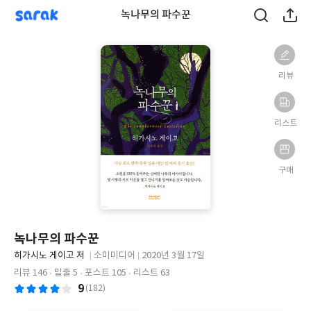
sarak
녹나무의 파수꾼
리뷰
리스트
구매
녹나무의 파수꾼
글
히가시노 게이고 저
소미미디어
2020년 3월 17일
쓴
출
출
리뷰 146
밑줄 5
포스트 105
리스트 63
이
판
판
9
(182)
사
일