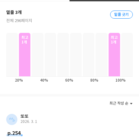
게』는 출간 즉시 베스트셀러에 올랐고, 2020년 주요 서점 올해의
책 선정은 물론, 일본·대만·태국·베트남 등 전 세계 8개국 독자들에
밑줄 3개
밑줄 긋기
게도 큰 사랑을 받았다. 특히 일본에는 출판 역사상 최고 선인세로
전체 296페이지
수출되어 매스컴의 주목을 받기도 했다.
이처럼 세대와 국가, 성별을 막론하고 수많은 사람의 공감을 얻은
최고
최고
1개
1개
이유는 바로 책 속에 등장하는 인물들이 나와 내 주변 사람들을 닮았
기 때문이다. 『애쓰지 않고 편안하게』를 읽은 독자들 역시 “인간
관계로 움츠러들었던 내가 이 책을 읽고 용기를 얻었다” “지금 힘들
거나 위로가 필요한 친구에게 이 책을 선물해주고 싶다” “회사에서
함께 고생하는 직장 동료가 생각나 선물용으로 한 권 더 구입했
20%
40%
60%
80%
100%
다”라고 말하며, 자연스레 자기 자신과 주변 사람들의 안부를 떠올
렸다고 고백한다. 과거의 상처로 힘들어하는 친구, 가족과의 관계가
버거운 자신, 직장에서의 스트레스로 번아웃이 온 직장 동료까지.
최근 작성 순
우리는 주변 사람들과 서로의 안식처가 되어야만 진정한 관계를 맺
또또
을 수 있다. 그리고 언제나 그 중심에는 사랑이 있다. 독자들은 이 책
2026. 3. 1
을 통해 나를 지키면서도 갈등은 피하는 방법은 물론, 주변 사람들
p.254
을 정확하게 사랑하며 좋은 관계를 맺는 법을 익힐 수 있을 것이다.