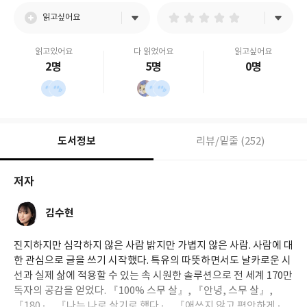
읽고싶어요
읽고있어요
다 읽었어요
읽고싶어요
2명
5명
0명
도서정보
리뷰/밑줄 (252)
저자
김수현
진지하지만 심각하지 않은 사람 밝지만 가볍지 않은 사람. 사람에 대
한 관심으로 글을 쓰기 시작했다. 특유의 따뜻하면서도 날카로운 시
선과 실제 삶에 적용할 수 있는 속 시원한 솔루션으로 전 세계 170만
독자의 공감을 얻었다. 『100% 스무 살』, 『안녕, 스무 살』,
『180』, 『나는 나로 살기로 했다』, 『애쓰지 않고 편안하게』