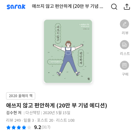
sarak
애쓰지 않고 편안하게 (20만 부 기념 에디션)
리뷰
리스트
구매
2020 올해의 책
애쓰지 않고 편안하게 (20만 부 기념 에디션)
글
김수현 저
다산책방
2020년 5월 15일
쓴
출
출
리뷰 249
밑줄 3
포스트 20
리스트 108
이
판
판
9.2
(317)
사
일