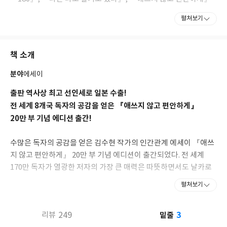
등을 펴냈고, 『나는 도망칠 때 가장 용감한 얼굴이 된다』의 일러
펼쳐보기
스트를 그렸다.
책 소개
분야
에세이
출판 역사상 최고 선인세로 일본 수출!
전 세계 8개국 독자의 공감을 얻은 『애쓰지 않고 편안하게』
20만 부 기념 에디션 출간!
수많은 독자의 공감을 얻은 김수현 작가의 인간관계 에세이 『애쓰
지 않고 편안하게』 20만 부 기념 에디션이 출간되었다. 전 세계
170만 독자가 열광한 저자의 가장 큰 매력은 따뜻하면서도 날카로
운 시선과 실제 삶에 적용할 수 있는 속 시원한 솔루션의 적절한 조
펼쳐보기
화다. 읽는 이의 마음을 찰떡같이 알아주는 것에서 한발 더 나아가
분명한 메시지로 해결책까지 제안한다. 인간관계에 관한 따뜻한 위
3
249
밑줄
리뷰
로와 시원한 사이다를 동시에 맛볼 수 있는 『애쓰지 않고 편안하