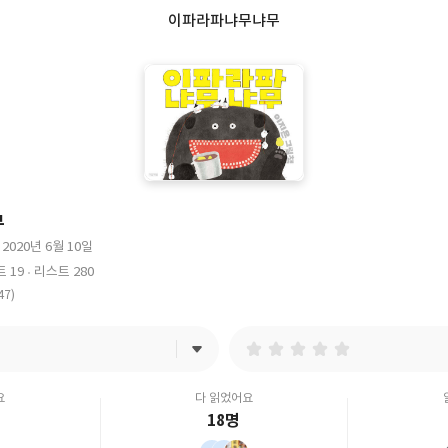
이파라파냐무냐무
무
2020년 6월 10일
출
 19
리스트 280
판
47)
일
요
다 읽었어요
18명