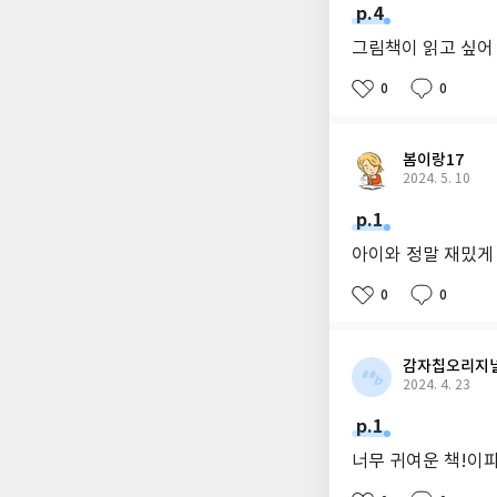
p.4
그림책이 읽고 싶어
0
0
봄이랑17
2024. 5. 10
p.1
아이와 정말 재밌게 
0
0
감자칩오리지
2024. 4. 23
p.1
너무 귀여운 책!이