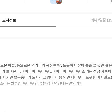
도서정보
리뷰/밑줄 (15
로운 마을. 풍요로운 먹거리와 폭신한 땅, 느긋해서 잠이 솔솔 올 것만 같
리가 들려온다. 이파라파냐무냐무... 이파라파냐무냐무. 소리는 점점 가까이
치에 시커먼 털북숭이가 도사리고 있다. 이쯤 되면 제아무리 느긋한 마시멜
 소리는 뭘까? 냐무냐무? 냠냠? 잡아먹겠다는 말인가?