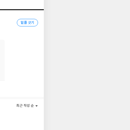
밑줄 긋기
최근 작성 순