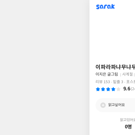
sarak
이파라파냐무냐
글
이지은 글그림
사계절
쓴
출
리뷰 153
밑줄 3
포스트
이
판
9.6
(2
사
읽고싶어요
읽고있어
0명