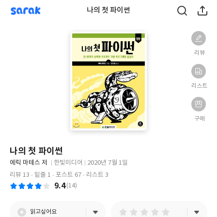
sarak
나의 첫 파이썬
리뷰
리스트
구매
나의 첫 파이썬
글
에릭 마테스 저
한빛미디어
2020년 7월 1일
쓴
출
출
리뷰 13
밑줄 1
포스트 67
리스트 3
이
판
판
9.4
(14)
사
일
읽고싶어요