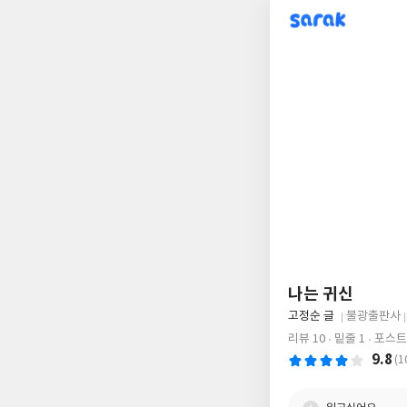
sarak
나는 귀신
글
고정순 글
불광출판사
쓴
출
리뷰 10
밑줄 1
포스트 
이
판
9.8
(1
사