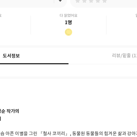
요
다 읽었어요
1명
도서정보
리뷰/밑줄 (1
정순 작가의
기
슴 아픈 이별을 그린 『철사 코끼리』, 동물원 동물들의 힘겨운 삶과 강아