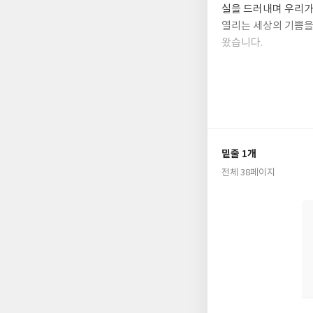
실을 드러내며 우리가
열리는 세상의 기쁨을
왔습니다.
『나는 귀신』은 세상
혼자였다 둘이 되고, 
다. 그 강력한 전파
에게 이야기하고 있습
밑줄 1개
전체 38페이지