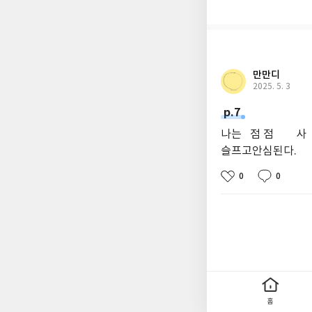
만만디
2025. 5. 3
p.7
나는 점 점 사
슬프고안심된다.
0
0
홈