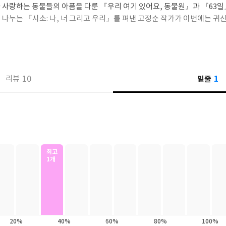
 사랑하는 동물들의 아픔을 다룬 『우리 여기 있어요, 동물원』과 『63일
 나누는 『시소: 나, 너 그리고 우리』를 펴낸 고정순 작가가 이번에는 귀
에서 소외되어 있던 한 아이에게 찾아온 귀신 아이로 인해 벌어지는, 기적
그 둘이 다시 셋이 되고, 셋이 모두가 되는 이야기를 통해, 작가는 사랑의 
1
10
밑줄
리뷰
력이 결국은 우리를 슬픔의 구덩이에서 끌어내 줄 거라고, 그러니 기꺼이 감
니다.
최고
1개
20%
40%
60%
80%
100%