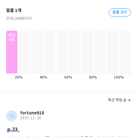
려면 무엇을 준비해야 합니까?” 실제 경영 현장에서, 조직이 굴러가
밑줄 1개
는 생생한 과정에서 나온 질문 중심의 구성은 전작에서 진화한 가장
밑줄 긋기
전체 296페이지
큰 차별점일 뿐만 아니라 모든 조직의 리더들이 ‘초격차’로 향하는
길목에서 반드시 해결하지 않으면 안 되는 것들을 충실하게 담아낸
다. “위기와 기회의 시대, 초격차에 도달하기 위해서는 누가 무엇을
최고
1개
어떻게 할 것인가?” 이 책이 현재와 미래를 이끌어갈 리더들에게 유
용한 대답이 되어줄 것이다.
20%
40%
60%
80%
100%
최근 작성 순
fortune918
2025. 11. 28
p.23