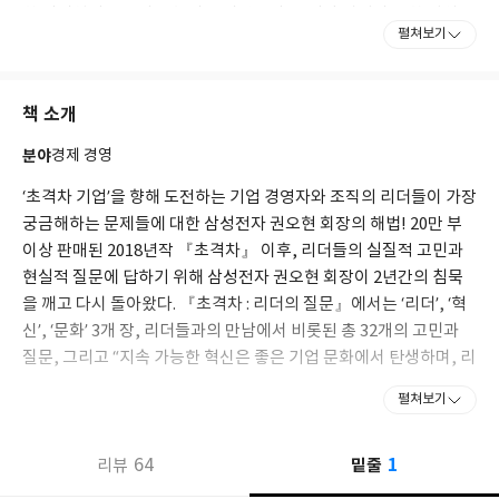
한 리더십의 소유자로 높이 평가받는다. 끈기와 집념이 강한 원칙주
펼쳐보기
의자이지만, 동시에 의전이나 불필요한 회의를 싫어하고 열린 마음
으로 임직원과 대화하는 것을 즐기는 리더로 알려져 있다.
책 소개
1985년 스탠퍼드대학교에서 전기공학 박사학위를 취득한 후 미국
삼성반도체연구소 연구원으로 삼성에 입사했다. 1992년 ‘세계 최
분야
경제 경영
초’로 64Mb DRAM 개발에 성공하며, 이후 삼성전자가 걸어온 ‘초
격차 전략’의 실질적 토대를 마련했다. 2008년 반도체 사업부 총괄
‘초격차 기업’을 향해 도전하는 기업 경영자와 조직의 리더들이 가장
사장을 거쳐 2012년 삼성전자 대표이사 부회장 겸 DS(Device
궁금해하는 문제들에 대한 삼성전자 권오현 회장의 해법! 20만 부
Solution) 사업부문장에 올랐다. 그의 진두지휘 아래 삼성전자는
이상 판매된 2018년작 『초격차』 이후, 리더들의 실질적 고민과
2017년 인텔을 제치고 세계 반도체 1위 기업에 오르는 실적을 기록
현실적 질문에 답하기 위해 삼성전자 권오현 회장이 2년간의 침묵
했다. 2018년 경영 일선에서 물러난 뒤에는 삼성전자의 차세대 기
을 깨고 다시 돌아왔다. 『초격차 : 리더의 질문』에서는 ‘리더’, ‘혁
술을 연구하는 종합기술원 회장으로 재직하며 경영 자문과 인재 육
신’, ‘문화’ 3개 장, 리더들과의 만남에서 비롯된 총 32개의 고민과
성에 힘을 쏟았다. 현재 오렌지플래닛 창업재단의 초대 이사장으로
질문, 그리고 “지속 가능한 혁신은 좋은 기업 문화에서 탄생하며, 리
서 스타트업 지원과 멘토링을 하고 있으며, 기획예산처 중장기전략
위원회 위원장을 맡고 있다.
더는 이런 기업 문화를 만들어나가는 주체가 되어야 한다.”라는 핵
펼쳐보기
심 메시지를 담아냈다.
1
“혁신을 실패 없이 달성하려면 어떻게 해야 할까요?” “사업을 시작
64
밑줄
리뷰
하기 전에 무엇을 최우선으로 고려해야 할까요?” “위기를 헤쳐 나가