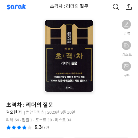
sarak
초격차 : 리더의 질문
리뷰
리스트
구매
초격차 : 리더의 질문
글
권오현 저
쌤앤파커스
2020년 9월 10일
쓴
출
출
리뷰 64
밑줄 1
포스트 30
리스트 34
이
판
판
9.3
(70)
사
일