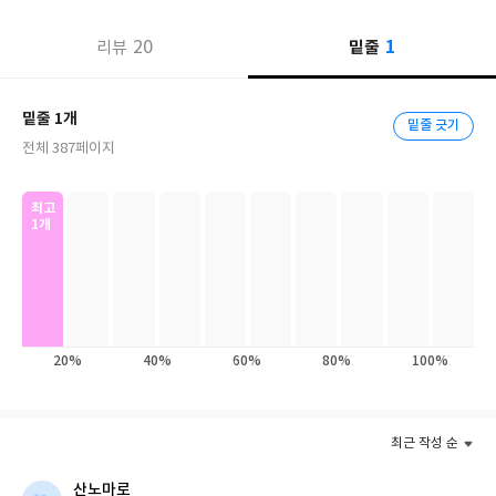
1
20
밑줄
리뷰
밑줄 1개
밑줄 긋기
전체 387페이지
최고
1개
20%
40%
60%
80%
100%
최근 작성 순
산노마로