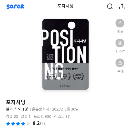
sarak
포지셔닝
리뷰
리스트
구매
포지셔닝
글
알 리스 외 1명
을유문화사
2021년 3월 30일
쓴
출
출
리뷰 20
밑줄 1
포스트 690
리스트 37
이
판
판
8.2
(73)
사
일