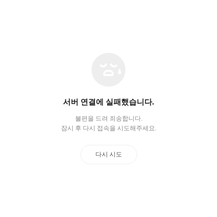
네
트
워
크
오
서버 연결에 실패했습니다.
류
불편을 드려 죄송합니다.
잠시 후 다시 접속을 시도해주세요.
다시 시도