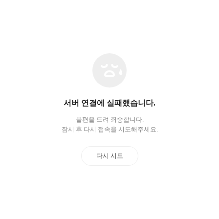
네
트
워
크
오
서버 연결에 실패했습니다.
류
불편을 드려 죄송합니다.
잠시 후 다시 접속을 시도해주세요.
다시 시도