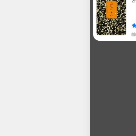
한
글
쓴
출
이
판
사
채
한
글
쓴
출
이
판
사