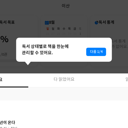
이산
독서 목표
8월
독서 통계
일
월
화
수
목
금
토
26
27
28
29
30
31
1
0%
2
3
4
5
6
7
8
아직 독서 통계
9
10
11
12
13
14
15
독서 상태별로 책을 한눈에
리포트가 없어요.
16
17
18
19
20
21
22
다음 1/4
관리할 수 있어요.
권/0권
23
24
25
26
27
28
29
30
31
1
2
3
4
5
요
요
다 읽었어요
다 읽었어요
년이 온다