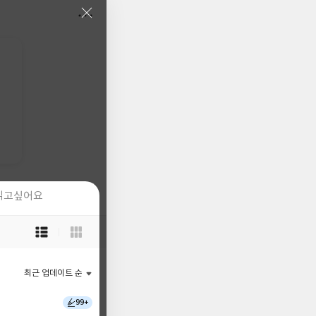
읽고싶어요
읽고싶어요
목
목
록
록
보
보
기
기
최근 업데이트 순
최근 업데이트 순
선
선
택
택
99+