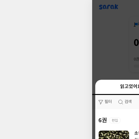
sarak
0
읽고있어
읽고있어
필터
필터
검색
검색
6권
0권
편집
소