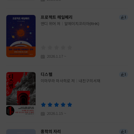
프로젝트 헤일메리
1
앤디 위어 저
알에이치코리아(RHK)
글
쓴
출
이
판
사
2026.1.17 ~
디스펠
1
이마무라 마사히로 저
내친구의서재
글
쓴
출
이
판
사
2026.1.15 ~
홍학의 자리
1