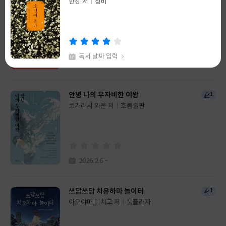
한강 저
고선경 저
창비
열림원
글
글
쓴
출
쓴
출
이
판
이
판
사
사
독서 날짜 입력
2026.4.9 ~
채식주의자
99+
안녕 나의 무자비한 여왕
1
한강 저
창비
글
코가라시 와온 저
흐름출판
글
쓴
출
쓴
출
이
판
이
판
사
사
독서 날짜 입력
2026.2.6 ~
쓰담쓰담 치유하마 놀이터
1
아오야마 미치코 저
북플라자
글
쓴
출
이
판