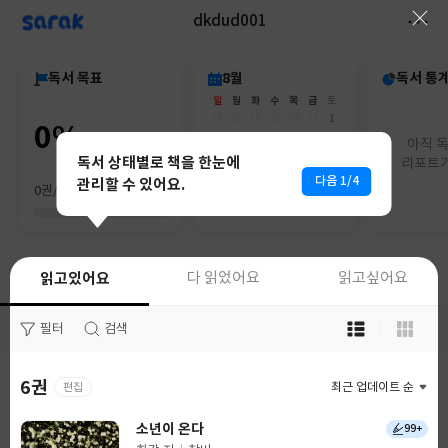
sarak
dkdud001
독서 목표
8월
독서 통
일
월
화
수
목
금
토
26
27
28
29
30
31
1
0%
2
3
4
5
6
7
8
아직 
9
10
11
12
13
14
15
독서 상태별로 책을 한눈에
리포트가
16
17
18
19
20
21
22
다음 1/4
관리할 수 있어요.
0권/0권
23
24
25
26
27
28
29
30
31
1
2
3
4
5
읽고있어요
읽고있어요
다 읽었어요
다 읽었어요
읽고싶어요
읽고싶어요
목
목
필터
필터
검색
검색
록
록
보
보
기
기
6권
28권
편집
최근 업데이트 순
최근 업데이트 순
선
선
택
택
소년이 온다
심장보다 단단한 토마토 한 알
99+
1