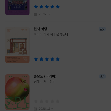
사
2026.1.7 ~
헌책 식당
1
하라다 히카 저
문학동네
글
쓴
출
이
판
사
혼모노 (리커버)
1
성해나 저
창비
글
쓴
출
이
판
사
2026.1.1 ~