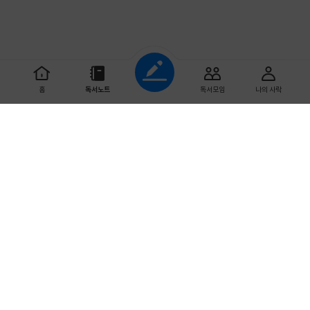
조회하기
홈
독서노트
독서모임
나의 사락
초기화
읽기 시작한 날짜
예스이십사 ㈜
사업자 정보
개인정보처리방침
이용약관
문의하기
도서 분야
Copyright ⓒYES24 Corp. All Rights Reserved.