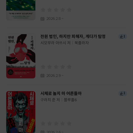
사
2026.2.8 ~
전원 범인, 하지만 피해자, 게다가 탐정
1
시모무라 아쓰시 저
북플라자
글
쓴
출
이
판
사
2026.2.9 ~
시체로 놀지 마 어른들아
1
구라치 준 저
블루홀6
글
쓴
출
이
판
사
2026.2.6 ~