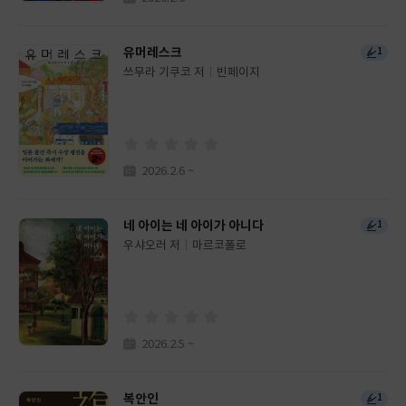
유머레스크
1
쓰무라 기쿠코 저
빈페이지
글
쓴
출
이
판
사
2026.2.6 ~
네 아이는 네 아이가 아니다
1
우샤오러 저
마르코폴로
글
쓴
출
이
판
사
2026.2.5 ~
복안인
1