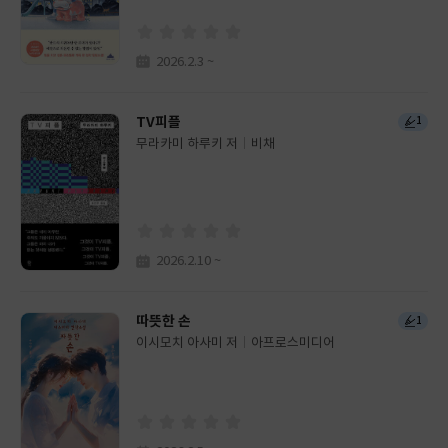
사
2026.2.3 ~
TV피플
1
무라카미 하루키 저
비채
글
쓴
출
이
판
사
2026.2.10 ~
따뜻한 손
1
이시모치 아사미 저
아프로스미디어
글
쓴
출
이
판
사