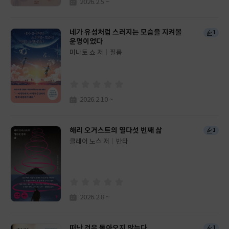
2026.2.5 ~
네가 유성처럼 스러지는 모습을 지켜볼
1
운명이었다
미나토 쇼 저
필름
글
쓴
출
이
판
사
2026.2.10 ~
해리 오거스트의 열다섯 번째 삶
1
클레어 노스 저
반타
글
쓴
출
이
판
사
2026.2.8 ~
떠난 것은 돌아오지 않는다
1