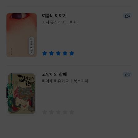
여름비 이야기
1
기시 유스케 저
비채
글
쓴
출
이
판
사
고양이의 참배
1
미야베 미유키 저
북스피어
글
쓴
출
이
판
사