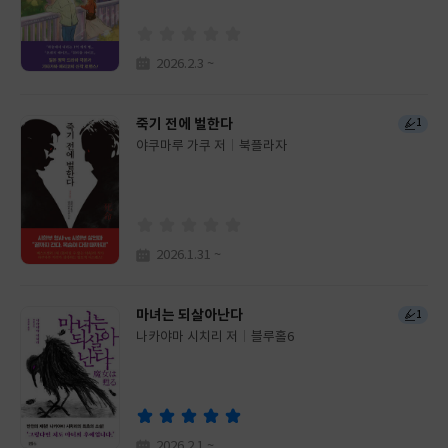
사
2026.2.3 ~
죽기 전에 벌한다
1
야쿠마루 가쿠 저
북플라자
글
쓴
출
이
판
사
2026.1.31 ~
마녀는 되살아난다
1
나카야마 시치리 저
블루홀6
글
쓴
출
이
판
사
2026.2.1 ~