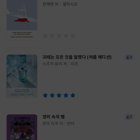
정해연 저
엘릭시르
글
쓴
출
이
판
사
괴테는 모든 것을 말했다 (여름 에디션)
1
스즈키 유이 저
리프
글
쓴
출
이
판
사
장미 속의 뱀
1
온다 리쿠 저
반타
글
쓴
출
이
판