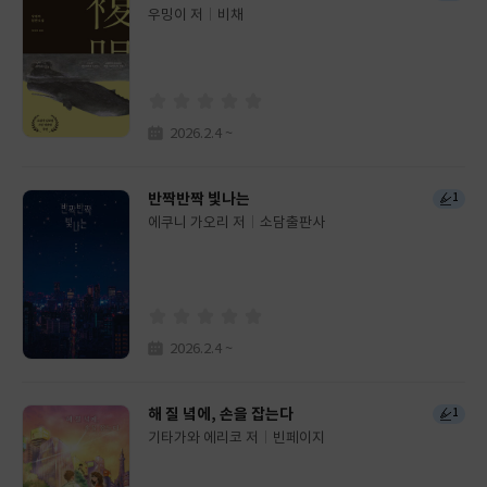
우밍이 저
비채
글
쓴
출
이
판
사
2026.2.4 ~
반짝반짝 빛나는
1
에쿠니 가오리 저
소담출판사
글
쓴
출
이
판
사
2026.2.4 ~
해 질 녘에, 손을 잡는다
1
기타가와 에리코 저
빈페이지
글
쓴
출
이
판