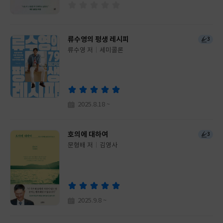
류수영의 평생 레시피
3
류수영 저
세미콜론
글
쓴
출
이
판
사
2025.8.18 ~
호의에 대하여
3
문형배 저
김영사
글
쓴
출
이
판
사
2025.9.8 ~