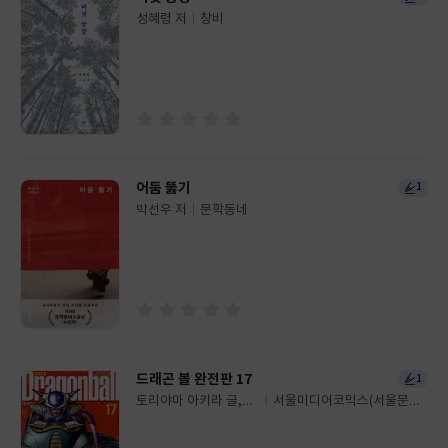
성혜령 저
창비
글
쓴
출
이
판
사
어둠 뚫기
1
박선우 저
문학동네
글
쓴
출
이
판
사
드래곤 볼 완전판 17
1
토리야마 아키라 글,그
서울미디어코믹스(서울문화
글
림
사)
쓴
출
이
판