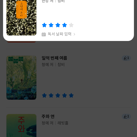
한강 저
청예 저
창비
허블
글
글
쓴
출
쓴
출
이
판
이
판
사
사
독서 날짜 입력
채식주의자
99+
일억 번째 여름
1
한강 저
창비
글
청예 저
창비
쓴
출
글
이
판
쓴
출
사
이
판
사
독서 날짜 입력
주와 연
1
청예 저
래빗홀
글
쓴
출