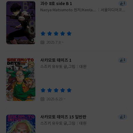
괴수 8호 side B 1
1
Naoya Matsumoto 원저/Kentaro
서울미디어코믹
글
Hidano 글그림/유유리 역
스(서울문화사)
쓴
출
이
판
사
2025.7.8 ~
사카모토 데이즈 1
1
스즈키 유우토 글,그림
대원
글
쓴
출
이
판
사
2025.6.23 ~
사카모토 데이즈 15 일반판
1
스즈키 유우토 글,그림
대원
글
쓴
출