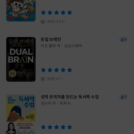
이
판
사
2025.4.14 ~
듀얼 브레인
1
이선 몰릭 저
상상스퀘어
글
쓴
출
이
판
사
2025.4.7 ~
성적 초격차를 만드는 독서력 수업
1
김수미 저
빅피시
글
쓴
출
이
판
사