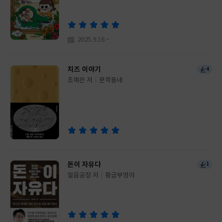
이
판
사
2025.9.16 ~
치즈 이야기
4
조예은 저
문학동네
글
쓴
출
이
판
사
돈이 자유다
1
얼음공장 저
황금부엉이
글
쓴
출
이
판
사