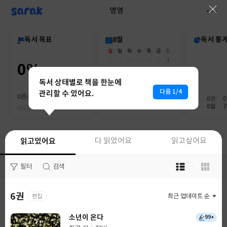
sarak
영영
독서 목표
8월
독서 통
일
월
화
수
목
금
토
26
27
28
29
30
31
1
0%
2
3
4
5
6
7
8
9
10
11
12
13
14
15
독서 상태별로 책을 한눈에
16
17
18
19
20
21
22
다음 1/4
관리할 수 있어요.
0권/0권
23
24
25
26
27
28
29
0권
30
31
1
2
3
4
5
6월
읽고있어요
읽고있어요
다 읽었어요
다 읽었어요
읽고싶어요
읽고싶어요
목
목
필터
필터
검색
검색
록
록
보
보
기
기
6권
36권
편집
최근 업데이트 순
최근 업데이트 순
선
선
택
택
소년이 온다
오렌지와 빵칼
99+
1