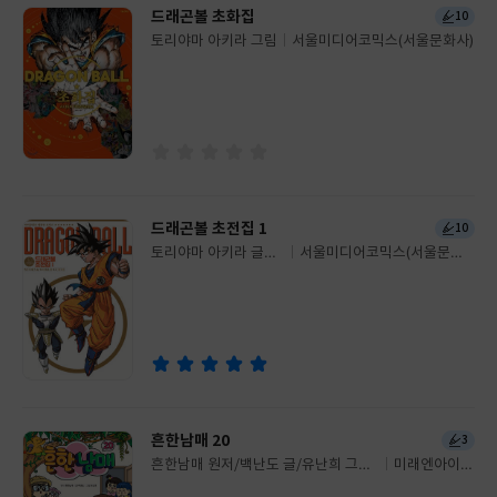
드래곤볼 초화집
10
토리야마 아키라 그림
서울미디어코믹스(서울문화사)
글
쓴
출
이
판
사
드래곤볼 초전집 1
10
토리야마 아키라 글그
서울미디어코믹스(서울문화
글
림
사)
쓴
출
이
판
사
흔한남매 20
3
흔한남매 원저/백난도 글/유난희 그림/
미래엔아이세
글
흔한컴퍼니 감수
움
쓴
출