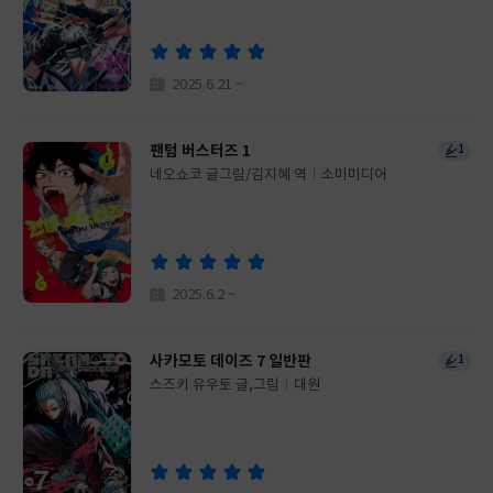
이
판
사
2025.6.21 ~
팬텀 버스터즈 1
1
네오쇼코 글그림/김지혜 역
소미미디어
글
쓴
출
이
판
사
2025.6.2 ~
사카모토 데이즈 7 일반판
1
스즈키 유우토 글,그림
대원
글
쓴
출
이
판
사