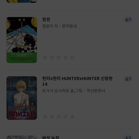
정전
1
함윤이 저
문학동네
글
쓴
출
이
판
사
헌터x헌터 HUNTERxHUNTER 신장판
1
14
토가시 요시히로 글,그림
학산문화사
글
쓴
출
이
판
사
버섯 농장
1