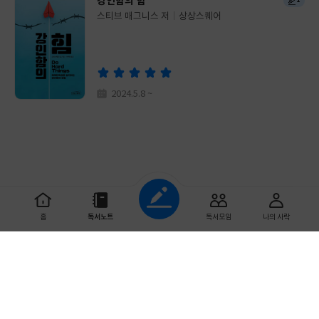
강인함의 힘
1
스티브 매그니스 저
상상스퀘어
글
쓴
출
이
판
사
2024.5.8 ~
조회하기
홈
독서노트
독서모임
나의 사락
초기화
읽기 시작한 날짜