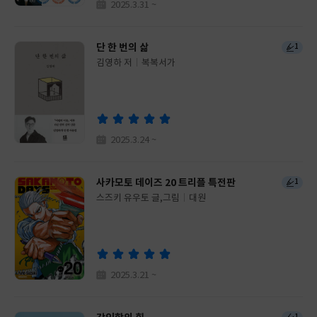
2025.3.31 ~
단 한 번의 삶
1
김영하 저
복복서가
글
쓴
출
이
판
사
2025.3.24 ~
사카모토 데이즈 20 트리플 특전판
1
스즈키 유우토 글,그림
대원
글
쓴
출
이
판
사
2025.3.21 ~