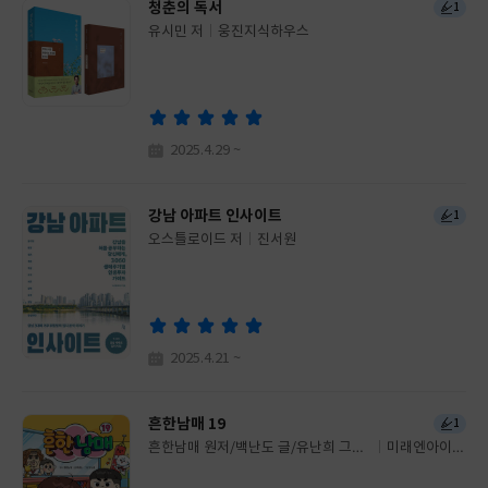
청춘의 독서
1
유시민 저
웅진지식하우스
글
쓴
출
이
판
사
2025.4.29 ~
강남 아파트 인사이트
1
오스틀로이드 저
진서원
글
쓴
출
이
판
사
2025.4.21 ~
흔한남매 19
1
흔한남매 원저/백난도 글/유난희 그림/
미래엔아이세
글
흔한컴퍼니 감수
움
쓴
출