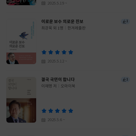
2025.5.19 ~
이로운 보수 의로운 진보
1
최강욱 외 1명
한겨레출판
글
쓴
출
이
판
사
2025.5.12 ~
결국 국민이 합니다
1
이재명 저
오마이북
글
쓴
출
이
판
사
2025.5.6 ~