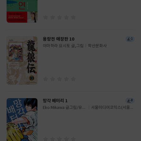
이
판
사
용랑전 애장판 10
1
야마하라 요시토 글,그림
학산문화사
글
쓴
출
이
판
사
망각 배터리 1
8
Eko Mikawa 글그림/유유
서울미디어코믹스(서울문
글
리 역
화사)
쓴
출
이
판
사