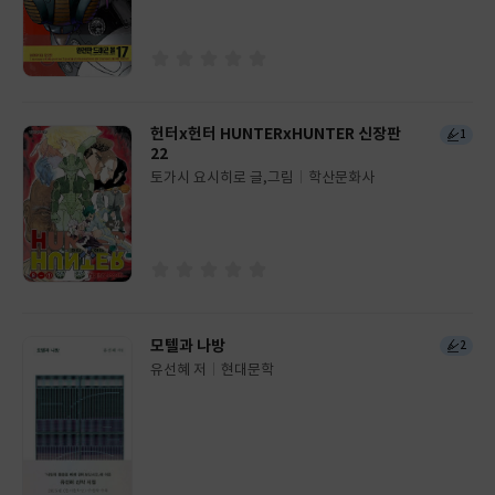
사
헌터x헌터 HUNTERxHUNTER 신장판
1
22
토가시 요시히로 글,그림
학산문화사
글
쓴
출
이
판
사
모텔과 나방
2
유선혜 저
현대문학
글
쓴
출
이
판
사