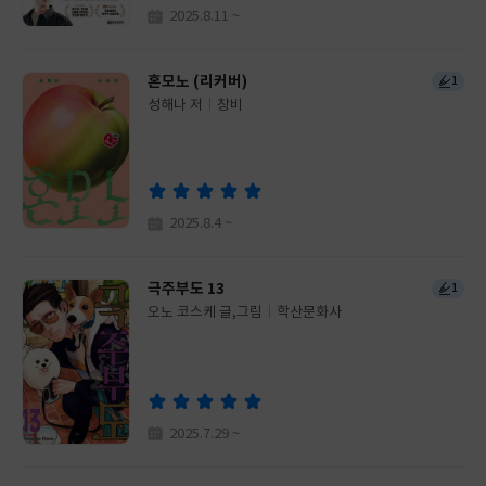
2025.8.11 ~
혼모노 (리커버)
1
성해나 저
창비
글
쓴
출
이
판
사
2025.8.4 ~
극주부도 13
1
오노 코스케 글,그림
학산문화사
글
쓴
출
이
판
사
2025.7.29 ~