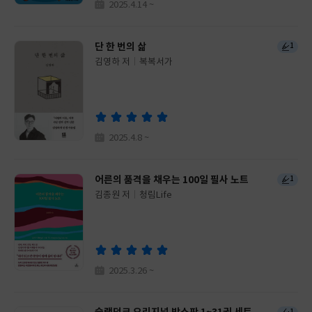
2025.4.14 ~
단 한 번의 삶
1
김영하 저
복복서가
글
쓴
출
이
판
사
2025.4.8 ~
어른의 품격을 채우는 100일 필사 노트
1
김종원 저
청림Life
글
쓴
출
이
판
사
2025.3.26 ~