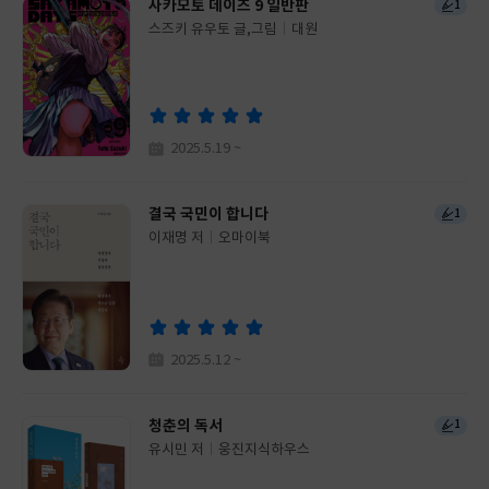
사카모토 데이즈 9 일반판
1
스즈키 유우토 글,그림
대원
글
쓴
출
이
판
사
2025.5.19 ~
결국 국민이 합니다
1
이재명 저
오마이북
글
쓴
출
이
판
사
2025.5.12 ~
청춘의 독서
1
유시민 저
웅진지식하우스
글
쓴
출