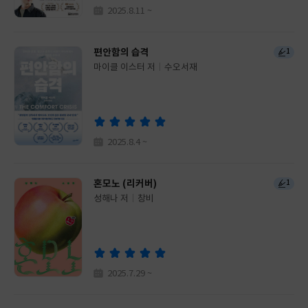
2025.8.11 ~
편안함의 습격
1
마이클 이스터 저
수오서재
글
쓴
출
이
판
사
2025.8.4 ~
혼모노 (리커버)
1
성해나 저
창비
글
쓴
출
이
판
사
2025.7.29 ~