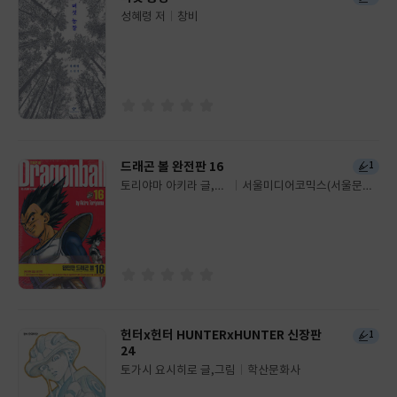
성혜령 저
창비
글
쓴
출
이
판
사
드래곤 볼 완전판 16
1
토리야마 아키라 글,그
서울미디어코믹스(서울문화
글
림
사)
쓴
출
이
판
사
헌터x헌터 HUNTERxHUNTER 신장판
1
24
토가시 요시히로 글,그림
학산문화사
글
쓴
출