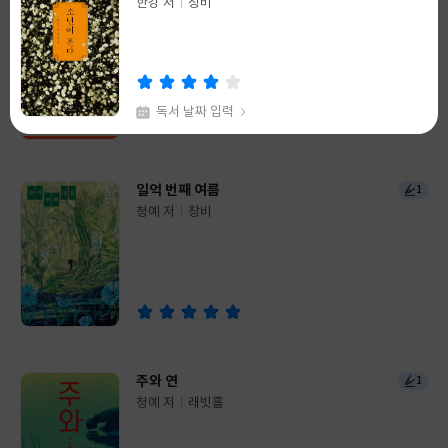
한강 저
청예 저
창비
허블
글
글
쓴
출
쓴
출
이
판
이
판
사
사
독서 날짜 입력
채식주의자
99+
일억 번째 여름
1
한강 저
창비
글
청예 저
창비
쓴
출
글
이
판
쓴
출
사
이
판
사
독서 날짜 입력
주와 연
1
청예 저
래빗홀
글
쓴
출