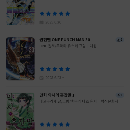
이
판
사
2025.6.30 ~
원펀맨 ONE PUNCH MAN 30
1
ONE 원저/무라타 유스케 그림
대원
글
쓴
출
이
판
사
2025.6.23 ~
만화 약사의 혼잣말 1
1
네코쿠라게 글,그림/휴우가 나츠 원저
학산문화사
글
쓴
출
이
판
사