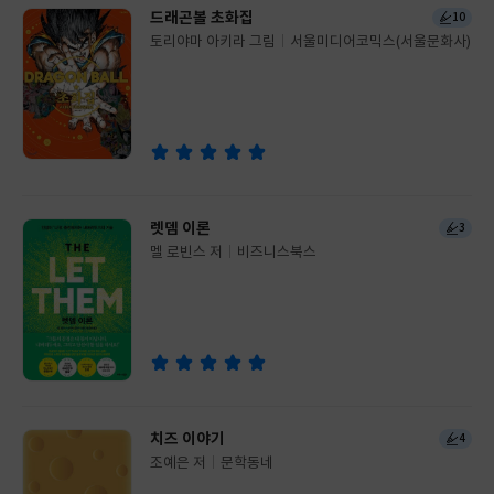
드래곤볼 초화집
10
토리야마 아키라 그림
서울미디어코믹스(서울문화사)
글
쓴
출
이
판
사
렛뎀 이론
3
멜 로빈스 저
비즈니스북스
글
쓴
출
이
판
사
치즈 이야기
4
조예은 저
문학동네
글
쓴
출