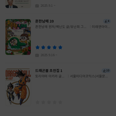
2025.9.1 ~
흔한남매 20
4
흔한남매 원저/백난도 글/유난희 그림/
미래엔아이세
글
흔한컴퍼니 감수
움
쓴
출
이
판
사
2025.9.16 ~
드래곤볼 초전집 1
10
토리야마 아키라 글그
서울미디어코믹스(서울문화
글
림
사)
쓴
출
이
판
사