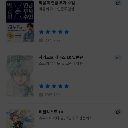
박곰희 연금 부자 수업
1
박곰희 저
인플루엔셜
글
쓴
출
이
판
사
2025.7.22 ~
사카모토 데이즈 10 일반판
1
스즈키 유우토 글,그림
대원
글
쓴
출
이
판
사
2025.7.8 ~
메달리스트 10
1
츠루마이카다 글,그림
학산문화사
글
쓴
출