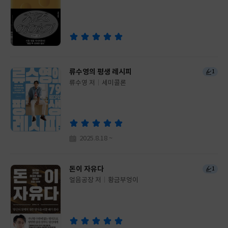
이
판
사
류수영의 평생 레시피
1
류수영 저
세미콜론
글
쓴
출
이
판
사
2025.8.18 ~
돈이 자유다
1
얼음공장 저
황금부엉이
글
쓴
출
이
판
사