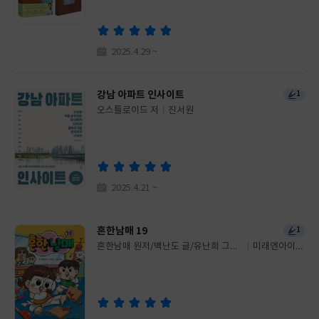
이
판
사
2025.4.29 ~
강남 아파트 인사이트
1
오스틀로이드 저
진서원
글
쓴
출
이
판
사
2025.4.21 ~
흔한남매 19
1
흔한남매 원저/백난도 글/유난희 그림/
미래엔아이세
글
흔한컴퍼니 감수
움
쓴
출
이
판
사