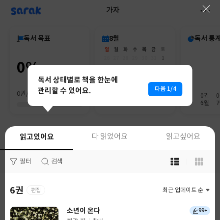
sarak
가자
독서 목표
8월
독서 통
일
월
화
수
목
금
토
26
27
28
29
30
31
1
0%
2
3
4
5
6
7
8
9
10
11
12
13
14
15
독서 상태별로 책을 한눈에
16
17
18
19
20
21
22
다음 1/4
관리할 수 있어요.
0권/0권
23
24
25
26
27
28
29
0권
30
31
1
2
3
4
5
6월
읽고있어요
읽고있어요
다 읽었어요
다 읽었어요
읽고싶어요
읽고싶어요
목
목
필터
필터
검색
검색
록
록
보
보
기
기
6권
38권
편집
최근 업데이트 순
최근 업데이트 순
선
선
택
택
소년이 온다
오렌지와 빵칼
99+
1