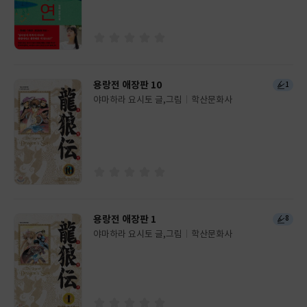
이
판
사
용랑전 애장판 10
1
야마하라 요시토 글,그림
학산문화사
글
쓴
출
이
판
사
용랑전 애장판 1
8
야마하라 요시토 글,그림
학산문화사
글
쓴
출
이
판
사