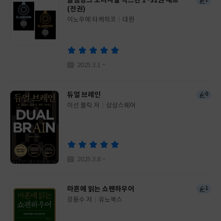
슬램덩크 오리지널 박스판 1~31권 세트
1
(전권)
이노우에 타케히코
대원
글
쓴
출
이
판
사
2025.3.1 ~
듀얼 브레인
0
이선 몰릭 저
상상스퀘어
글
쓴
출
이
판
사
2025.3.8 ~
마흔에 읽는 쇼펜하우어
1
강용수 저
유노북스
글
쓴
출