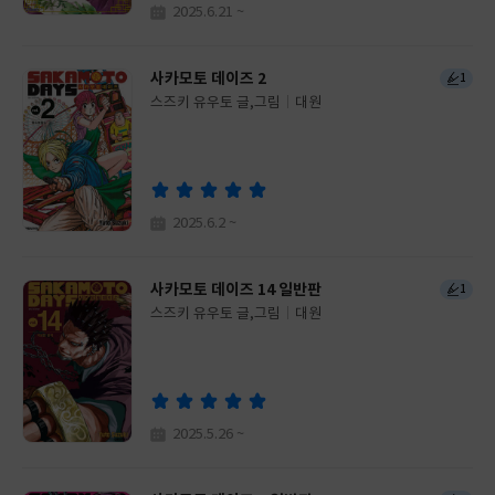
2025.6.21 ~
사카모토 데이즈 2
1
스즈키 유우토 글,그림
대원
글
쓴
출
이
판
사
2025.6.2 ~
사카모토 데이즈 14 일반판
1
스즈키 유우토 글,그림
대원
글
쓴
출
이
판
사
2025.5.26 ~