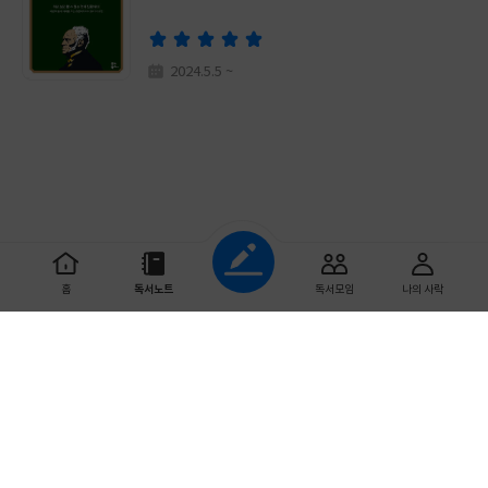
이
판
사
2024.5.5 ~
조회하기
홈
독서노트
독서모임
나의 사락
초기화
읽기 시작한 날짜