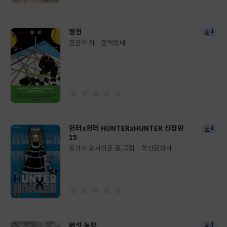
정전
1
함윤이 저
문학동네
글
쓴
출
이
판
사
헌터x헌터 HUNTERxHUNTER 신장판
1
15
토가시 요시히로 글,그림
학산문화사
글
쓴
출
이
판
사
버섯 농장
1