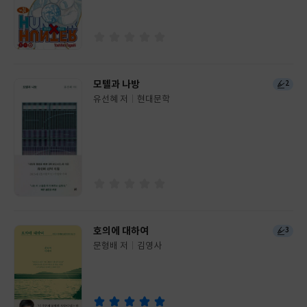
이
판
사
모텔과 나방
2
유선혜 저
현대문학
글
쓴
출
이
판
사
호의에 대하여
3
문형배 저
김영사
글
쓴
출
이
판
사