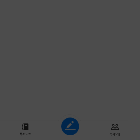
조회하기
독서노트
독서모임