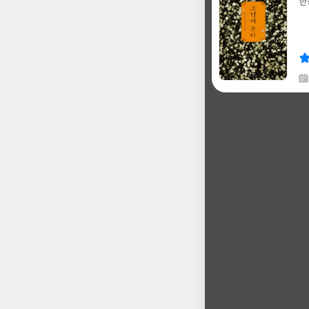
한
글
쓴
출
이
판
사
채
한
글
쓴
출
이
판
사