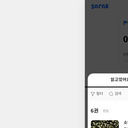
sarak
0
읽고있어
읽고있어
필터
필터
검색
검색
6권
0권
편집
소