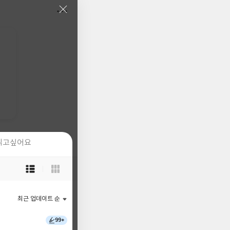
읽고싶어요
읽고싶어요
목
목
록
록
보
보
기
기
최근 업데이트 순
최근 업데이트 순
선
선
택
택
99+