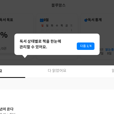
블루맘스
독서 목표
8월
독서 통계
일
월
화
수
목
금
토
26
27
28
29
30
31
1
0%
2
3
4
5
6
7
8
9
10
11
12
13
14
15
독서 상태별로 책을 한눈에
16
17
18
19
20
21
22
다음 1/4
관리할 수 있어요.
권/0권
23
24
25
26
27
28
29
읽는중
0권
0권
30
31
1
2
3
4
5
6월
7월
8월
요
요
다 읽었어요
다 읽었어요
년이 온다