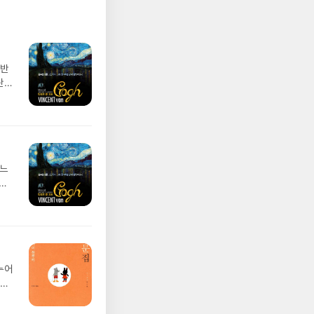
 반
란
 마
간에
지,
 잘
개인
 다
 느
두
에서
춰진
 어
지
 희
는
 생
 아닐
누어
섬세
시에
리지
 훌