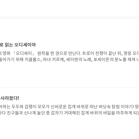
 되었음에도 불구하고 앞으로 나아갈 무라카미 하루키의 세계관에 대한 기대감을 
이 많이 흘러 어떤 면에서는 고리타분하고, 시대의 변화를 일부 읽지 못한 것만 
하지만 그마저도 오래된 과거를 훑어가는 과정이라고 생각하면 읽는 재미가 나
카미 하루키의 소설보다는 에세이를 더 좋아한다. 소설도 소설 나름의 맛이 있고
 점에서 매번 신작이 오면 신경을 쓰기는 하지만 그보다는 에세이를 쓸 때의 가
 무라카미 하루키 문체를 사랑하는 편이다. 그러나 <무라카미 하루키 잡문집>
다. 어떤 부분에선 한없이 가볍게 쓰여 있지만 자신이 사랑하는 재즈나 옴진리교
으로 읽는 오디세이아
문제를 다른 부분에 대해서는 매우 깊고 다양한 지식을 바탕으로 이야기를 이끌어
 영화 『오디세이』 원작을 한 권으로 만난다. 트로이 전쟁이 끝난 뒤, 영웅 오
만은 어려운 책이다. 잡문집이라는 단어에 쉽게 읽힐 거라고 생각하고 읽는다면 
돌아가기 위해 키클롭스, 마녀 키르케, 세이렌의 노래, 포세이돈의 분노를 헤쳐 
 또한 처음에는 가볍게 시작했다가 묵직한 이야기들이 나오는 탓에 속도가 느뎌졌
자인 옮긴이가 호메로스의 방대한 24권 서사를 현대적이고 자연스러운 한국어로 
. 재즈, LP 판에 대한 애정은 이 책 말고 읽고 있는 <오래되고 멋진 클래식 레코
도 이야기의 흐름을 놓치지 않고 끝까지 읽을 수 있다. 3천 년을 이어 온 귀향과
만 아무래도 잘 모르는 분야다 보니 아는 배경 지식이 없어 읽는 데 많이 힘들었지
기 편한 번역으로 새롭게 펼쳐진다.한권으로 읽는 오디세이아글쓴이호메로스 저
통해 재즈를 검색하고 있는 나를 발견하고 놀랐다. LP판을 사고 싶단 생각도 했으
24 바로가기 닫기모집인원 : 5명신청기간 : 2026.08.05 ~ 2026.08.09
작가다.그러나 그만큼이나 자주 등장하는 "옴진리교"에 대한 이야기, 즉, 사이비
리뷰 작성기한 : 도서/상품 받고 2주 이내 ▶ 주소/연락처 업데이트 : 신청 전 상품 받으
룬 부분이 꽤나 흥미로웠다. 아니, 흥미롭단 단어를 써도 되는지는 모르겠지만 
해주세요! (선정 후 수정 불가)▶ 서평단 신청 방법 : 기대평 댓글을 작성해주세
 사라졌다!
떤 면에서는 뛰어난 이들이 옴진리교에 빠져 지하철 사린 테러를 일으켰을까. 우
주시면 당첨확률이 올라갑니다!! ※ 신청 전, 꼭 확인해주세요!- '사락' 개설 후,
교의 행각들과 맞물려 옴진리교 신자들, 혹은 피해자들과 인터뷰했던 무라카미 
아하는 두두와 겁쟁이 모모가 신비로운 집게 바위로 떠난 바닷속 탐험 이야기! 
요.- 기존 YES블로그는 '사락'으로 개편되어 별도로 개설하지 않으셔도 됩니다.
꽤나 충격이었다. 사실 이미 여러번 다양한 방송과 글을 통해서 그들의 이야기가
은 바다 친구들과 신나게 놀던 중 갑자기 거대해진 집게 바위의 비밀을 마주하게 되
/상품은 최근 배송지가 아닌 회원정보상의 주소/연락처 (클릭 시 수정 가능)로 
에 대한 부분을 읽으면서 왜 빠져 들게 되었는 지, 그리고 왜 벗어날 생각도, 
 일이 벌어진 걸까요? 상상력을 자극하는 환상적인 해양 모험 동화 속으로 풍덩 빠
 문제가 있을 시 선정에서 제외되거나 배송에서 누락될 수 있습니다(재발송 불가).
해 알 수 있었다. 물론 우리나라의 사이비 종교라는 조금 결을 달리 하는 부분이 
!글쓴이서휘 글출판사풀빛 예스24 바로가기 닫기모집인원 : 20명신청기간 : 2
 받고 2주 이내 리뷰를 작성해주셔야 합니다. (포스트가 아닌 '리뷰'로 작성)- 
준국어대사전에 따르면 크게 두 가지의 뜻이 있다.1) 일정한 체계나 문장 형식
08.07발표일자 : 2026.08.13리뷰 작성기한 : 도서/상품 받고 2주 이내 ▶ 주소/연락처
뷰, 도서/상품과 무관한 리뷰 작성 시 이후 선정에서 제외될 수 있습니다.- 리뷰
 쓴 글2) 예술적 가치가 없는 잡스러운 문학이 책은 1번이면서 2번의 의미 모두
 받으실 주소/연락처를 업데이트 해주세요! (선정 후 수정 불가)▶ 서평단 신청 방법