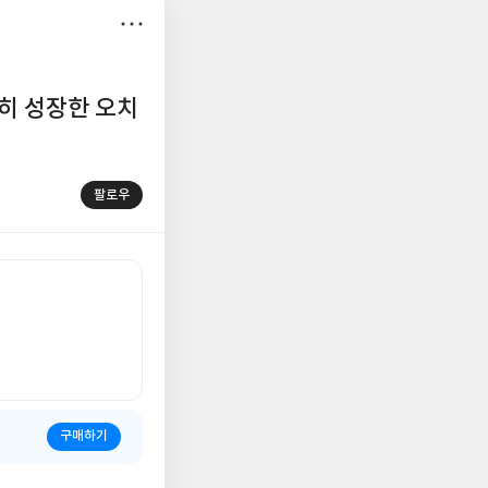
저
장
히 성장한 오치
팔로우
구매하기