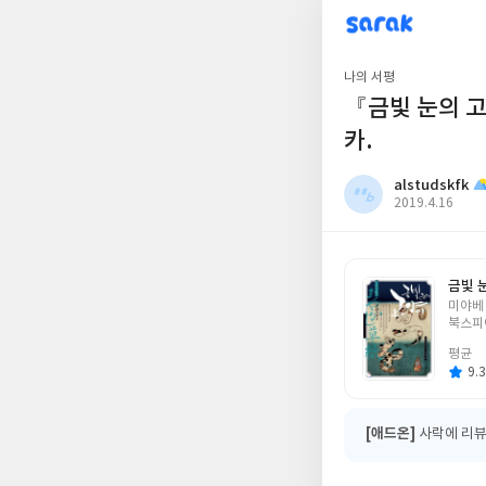
sarak
alstudskfk
나의 서평
『금빛 눈의 고
카.
alstudskfk
작
2019.4.16
성
일
금빛 
글
미야베
쓴
북스피
이
평균
9.3
[애드온]
사락에 리뷰