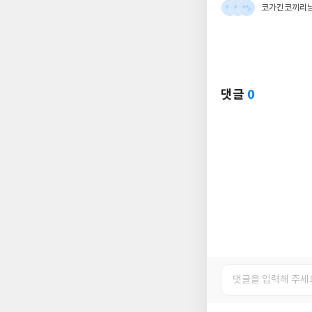
코가긴코끼리
댓글
0