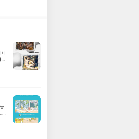
업
같은
쁘지
 일
벼
은
와
간
디세
큰코
나간
다.
풀
드>
 모험
만,
/육
니,
발표일
 종
실
어째
요!
리나
 이
하루
망둥
 ▶
 나
는
발송됩
벗어
져
 ▶
있긴
02
기간
에
 업
어클
 가
 :