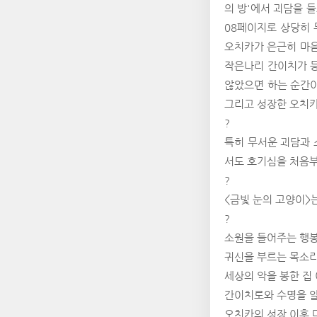
의 방'에서 괴담을 
08페이지로 상당히 
오치카가 은근히 마음
작은나리 간이치가 등
않았으면 하는 순간이
그리고 성장한 오치
?
특히 무서운 괴담과 
서도 호기심을 처음부
?
<금빛 눈의 고양이>
?
소원을 들어주는 행봉
귀신을 부르는 목소리
세상의 악을 봉한 집 
간이치로와 수명을 알
오치카의 성장 이후 