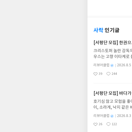
아
글
성
쩍 지나 이 책을 읽게
요
일
시켜주는 책이다. 시간
구절이 없잖아 있기는 
않다.애초에 나는 무라
단 스무스하게 읽힌다는
사락
인기글
우면서도 진중한 느낌의
그것보다는 좀 더 무겁
[서평단 모집] 한권
관련된 작품 등 사회 
크리스토퍼 놀란 감독의
다. 마냥 가볍게 읽기
우스는 고향 이타케로 
다칠 수 밖에 없다.나
다. 그리스 철학 전공
물론 읽은 보람은 있었다
별
리뷰어클럽
2026.8.5
어내, 고전이 낯선 독자
를 통해 알고는 있었지
명
작
39
244
의 대서사시가 가장 읽
그 과정에서 유투브를 
좋
댓
작
성
아
글
성
혜원 역출판사이화북스 예스
어떤 면에서는 대단한 
일
요
일
자 : 2026.08.13
교에 대한 이야기를 다
주소/연락처를 업데이트 
[서평단 모집] 바다가
서 평범하고, 또는 어
먼저 작성한 리뷰를 올려
라의 다양한 사이비 종
호기심 많고 모험을 좋
글의 댓글로 신청해주세
키의 이야기는 나에게 
이, 소라게, 낙지 같
도서/상품 발송- 도서
오긴 했지만 그들의 믿음
데, 과연 바다에 무슨
니다.- 주소/연락처에
별
리뷰어클럽
2026.8.3
나지도 못하는 지에 대
보세요!바다가 사라졌다
명
작
리뷰 작성- 도서/상품을
하지만서도.잡문이란 표
26
122
6.08.03 ~ 2026.
좋
댓
작
성
내 미작성, 불성실한 리
구애받지 않고 되는 대로
아
글
성
데이트 : 신청 전 상품
일