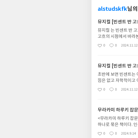
alstudskfk
님의
뮤지컬 [빈센트 반 고
뮤지컬 는 빈센트 반 고
고흐의 시점에서 바라본
표기로 과거와 현재가 
0
0
2024.11.12
좋
댓
작
비성 치매에 걸려 몸을
아
글
성
바뀌지만 테오를 연기하
요
일
고갱, 안톤 등 다양한 
뮤지컬 [빈센트 반 고
살펴보는 것을 추천한다
적으로 정말 좋아하는 
초반에 보면 빈센트는 
양한 작품이 3D화되어
낌은 없고 자학적이고 
배우. 적은 소품. 조금
는 무언가 초월한 느낌
0
0
2024.11.12
좋
댓
작
작품이 아닌가 싶다.
차피 실존 인물을 바탕
아
글
성
가 넘치던 사람이 저렇
요
일
망이 사라져서 더 이상
무라카미 하루키 잡문
"구원"에 대한 이야기
각도 들었습니다. 빈센트
<무라카미 하루키 잡문
까, 싶더라고요. 감정
하나로 묶은 책이다. 인
한 연기가 매력적이었
무라카미 하루키의 세계
0
0
2024.9.14
좋
댓
작
만 천천히 무라카미 하