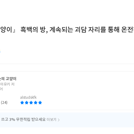
양이』 흑백의 방, 계속되는 괴담 자리를 통해 온전
눈의 고양이
 미유키 저
어
alstudskfk
 (24)
 쓰고
3% 무한적립 받으세요
더보기