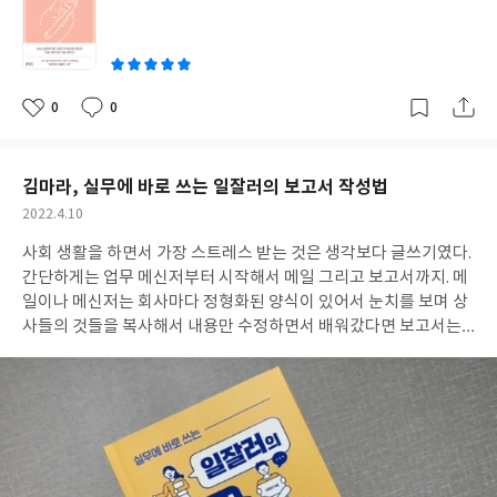
일기를 쓰고 왼손을 길들였는지 알 수 있다. 모든 것은 꾸준함이 중
쓴
요하다는 것을 새삼 깨닫고, 포기하지 않는 이의 모습에 놀랍기도
이
하다. 책을 읽다 문득 왼손으로 내 이름 석자를 써보고 얼마나 웃었
던지. 문장을 만들고 일기를 완성한 이의 일기를 다시 찬찬히 들여다
보면서 생각보다 오래 걸렸을 테고 고통스러웠을 것이라고 짐작한
0
0
좋
댓
작
다. 그러나 오히려 문장은 깔끔하고 정돈되어 있는 느낌을 준다. 익
아
글
성
요
일
숙하지 않은 손으로 쓰기에 생각하고 덜어내는 과정이 필연적으로
따라와서 그런가. 가끔 내 리뷰를 읽다가 이 문장을 왜 썼더라, 하는
김마라, 실무에 바로 쓰는 일잘러의 보고서 작성법
지저분한 부분을 발견하는 과정이 없는 것에 놀라움을 느낀다. 힘들
작
2022.4.10
지만 긍정적인 마인드가 돋보이는 일기지만 그 내면에는 앞서 말한
성
수많은 부정적인 감정들이 내재되어 있다. 고영주 쇼콜라티에는 여
사회 생활을 하면서 가장 스트레스 받는 것은 생각보다 글쓰기였다.
일
전히 심리 상담을 받고 마음을 덜어내기 위한 올레길을 걷기도 한다.
간단하게는 업무 메신저부터 시작해서 메일 그리고 보고서까지. 메
잊지 않고 매일 일기를 쓰고 그림을 그리고. 쇼콜라티에로써 초콜렛
일이나 메신저는 회사마다 정형화된 양식이 있어서 눈치를 보며 상
레시피를 적어두기도 한다. 손으로 무엇인가를 만드는 직업들은 하
사들의 것들을 복사해서 내용만 수정하면서 배워갔다면 보고서는
루만 건너뛰어도 손이 굳는다고 한다. 아마 무척이나 초조할 지도 모
아무리 해도 쉽지 않다. 상사마다 원하는 양식도 천차만별이고 이직
른다. 그러나 오랜 시간 쉬지 않고 오른손이 아닌 왼손으로 자신의
을 하면서 이전 회사의 문서 작성법을 완전히 버려야 하는 경우도 많
또다른, 그러나 분명 이전부터 꾸준히 이어온 삶을 살아가는 고영주
기 때문이다. 이메일이나 메신저는 생각보다 다른 게 없는 데 도대체
쇼콜라티에는 분명 이전보다 더 멋진 쇼콜라티에로써 수많은 초콜
보고서 작성은 왜 이리 어려운지. 관련해서 책도 참 많이 나왔지만,
렛을 선보이지 않을까. 길들여진 왼손은 무슨 선물을 가져다 줄까.
한편으론 비슷한 내용 때문에 더 읽어봐야 소용이 없을 것만 같았다.
기대가 된다. 출판사로부터 도서만을 제공받아 작성한 주관적인 리
대체로 3C(Costomer, Competitor, Company), 5W1H(Who,