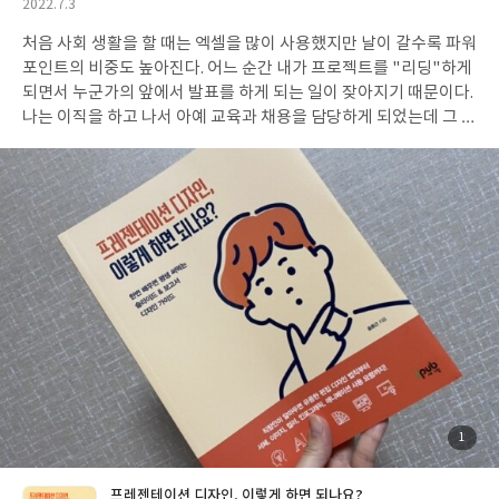
작
2022.7.3
이 일상 생활을 영위하면서 느끼는 불편함이 고스란히 담겨져 있어
성
서 내가 여행 에세이를 읽으며 그저 마냥 여행 가고 싶다란 마음을
처음 사회 생활을 할 때는 엑셀을 많이 사용했지만 날이 갈수록 파워
일
충족시켯던 것과는 별개로 많은 생각을 하게 되었다. 그다지 길지 않
포인트의 비중도 높아진다. 어느 순간 내가 프로젝트를 "리딩"하게
은 짧은 에세이. 그 속에 담긴 여러가지 의미는 생각보다 무거운 한
되면서 누군가의 앞에서 발표를 하게 되는 일이 잦아지기 때문이다.
편, 그렇다고 완전히 다르지도 않았다. 오랜 여운이 남는다. 출판사
나는 이직을 하고 나서 아예 교육과 채용을 담당하게 되었는데 그 탓
로부터 도서만을 제공받아 작성된 주관적인 리뷰입니다.
인지 유독 파워포인트로 교육 자료를 만들거나 보여주기 위한 자료
를 만들 일이 많아졌다. 문제는 내가 미적 감각이 거의 없다는 점. 누
군가의 도움을 받기에는 일단 경력직으로 이직을 한 상태고 내 위에
는 바쁜 팀장 뿐, 아래 팀원에게 이야기를 하자니 경력 차가 너무 많
이 나서 애매하다. 그럴 땐 역시 배우는 수 밖에 없었다. <프레젠테
이션 디자인, 이렇게 하면 되나요?>는 딱 필요할 때 나한테 왔다. 슬
라이드 문서와 보고서는 일단 차이가 있다. 슬라이드 한 장에 담기는
내용은 보고서 한 장에 담기는 내용의 반의 반도 담기지 않는다. 가
끔씩은 오직 단 하나의 단어만을 담을 때가 있다. 주로 발표를 위한
문서이기 때문에 핵심적인 단어만이 담길 때가 있는데 배치와 글자
크기, 글자체 등의 차이로 눈에 확 들어올 때가 있고 들어오지 않을
때가 있다. 아무리 열심히 방향을 잡아가도 눈에 들어오지 않는 슬라
이드 문서를 어떻게 눈에 들어오게 해야 하는가. <프레젠테이션 디
첨
1
부
자인, 이렇게 하면 되나요?>는 바로 이 지점에서부터 시작한다. 슬
된
사
진
라이드 문서와 보고서의 차이부터 소개하면서 디자인 요소를 어떻
프레젠테이션 디자인, 이렇게 하면 되나요?