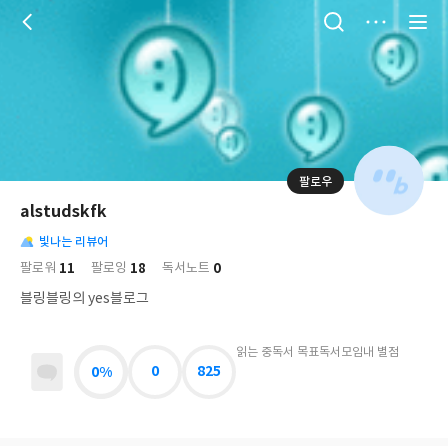
저
장
팔로우
나
의
alstudskfk
님
대
사
의
빛나는 리뷰어
표
락
사
사
배
11
18
0
팔로워
팔로잉
독서노트
진
경
락
블링블링의 yes블로그
읽는 중
독서 목표
독서모임
내 별점
0%
0
825