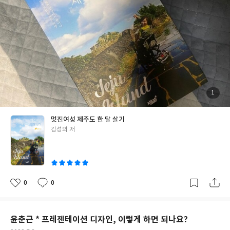
기를 계획한다. 가족들의 허락을 받았지만 "중증 장애"를 갖고 있는
번의 의미 모두 가진 책이다. 어떤 면에서는 "예술적으로는 가치"가
타카가 너무 확연히 드러나서 이 둘의 관계 진전이 궁금해지는군,
여성 혼자 제주도 한달 살기라니. 물론 책을 읽다보면 초창기에는 도
없을 지도 모르지만 그 대신 시대상을 바탕으로 소설을 쓰는 작가로
싶었는데 마지막 결말에 앞선 내용이 솔직히 좀 많이 날아갔다. 이제
와주는 분이 계셨던 것 같기는 하지만 이런 결심 쉽지 않을 텐데, 하
써 가져야 하고 필요로 하는 수많은 것들이 응집되어 있는 책이었다.
막 시리즈를 시작했는데 이렇게 시리즈의 결말(?)을 벌써 써둔다
는 마음이 제일 먼저 들었다. 사지 멀쩡한 몸뚱아리를 갖고도 쉽게
그러나 여전히 무라카미 하루키의 독특한 문체는 어렵지 않게 독자
고? 싶은 느낌도 든다. 특히 이 시리즈의 마지막(?)과 연결되는 시리
결정하지 못하는 데, 아무리 주변에서 밀어줬다고 하더라도 얼마나
를 끌어 당기는 흡입력이 있다. 그나저나 이 때나 지금이나 무라카미
즈는 개인적으로 좋아하지 않는 편이기도 하고 한국에서도 시리즈
오랜 시간의 고민을 거쳤을까. 그리고 과연 제주도에서의 생활은 편
하루키는 참, SEX를 좋아하는 거 같단 생각을 버릴 수가 없다.
가 거의 출간되지 않았기 때문에 (도조 겐야 시리즈는 빨리 출간되
안했을까, 여러모로 많은 생각이 들었다. 책 한 장 넘길 때마다 어떤
면 좋겠지만 이 시리즈는 영 취향이 아니라서 나오든 말든, 싶은....)
이야기가 담겨 있을지 궁금해졌다. <멋진 여성 제주도 한 달 살기>
조금 신기했다. 일본에선 인기가 많나? 궁금해지는 느낌. 도조 겐야
는 솔직히 엄청 재미있는 여행 에세이는 아니었다. 엄청난 정보를 준
첨
1
부
가 등장한다고 해서 기대했는데 실질적으론 이름 또는 편지 정도로
다거나 내가 생각했던 한달 살기의 느낌보다는 그냥 여행의 느낌이
된
사
만 등장해서 조금 아쉽지만 미쓰다 신조 세계관이 아주 조금 더 확장
진
강한 편이었다. 그러나 저자가 "중증 장애"를 갖고 있다는 점에서
멋진여성 제주도 한 달 살기
했다는 의미에서 꽤나 나쁘지 않은 시작이었다고 생각한다. 미쓰다
이 책은 철저히 장애인의 시각에서 이야기한다. 그래서인지 평소에
글
김성의 저
신조가 나름 로맨스(?)도 가미를 하는 구나, 싶기도 했고. 미쓰다 신
신경도 쓰지 않았던 가게나 여행지 앞의 계단에 대해 많은 생각이 들
쓴
조가 제일 잘하는 여러 요소 융합이 확연히 눈에 들어왔던 작품이다.
었다. 다행히 많은 지인들을 통해 저자는 장애인들도 쉽게 드나들 수
이
앞으로의 시리즈도 기대된다.
있는 가게와 여행지를 쏙쏙 잘 골라온 것 같아 기분이 좋았다. 제주
도에 이렇게 친 장애인 요소가 가득한 건물들과 가게가 많았다니,
보는 내내 실감했다. 최근 이상한 변호사 우영우, 전장연의 지하철
0
0
좋
댓
작
시위 등을 보면서 장애인들의 삶을 간접 경험하고 들을 기회가 많아
아
글
성
요
일
졌는데 여전히 멀고 멀었지만 어딘간 분명히 변화하고 있다는 게 실
감이 났다. 나는 이 책을 여행 에세이라기보다는 한 장애 여성의 도
윤춘근 * 프레젠테이션 디자인, 이렇게 하면 되나요?
전기라고 생각한다. 편안하게 이야기가 전개되지만 읽는 내내 그들