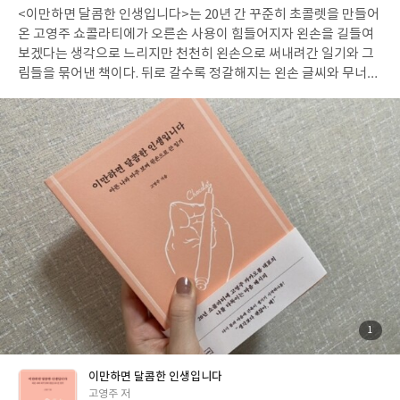
이었는데 꽤나 시간 가는 줄 모르고 읽은 기분이다. 다만 두께가 상
<이만하면 달콤한 인생입니다>는 20년 간 꾸준히 초콜렛을 만들어
일
당하기 때문에 굳이 순서대로 읽지 않아도 된다. 앞장을 읽지 않아도
온 고영주 쇼콜라티에가 오른손 사용이 힘들어지자 왼손을 길들여
책을 이해하는 데 어려움은 없으니 본인의 흥미에 따라 목차를 보고
보겠다는 생각으로 느리지만 천천히 왼손으로 써내려간 일기와 그
원하는 부분부터 읽어도 무방할 것 같다. 전공자들은 조금 다르겠지
림들을 묶어낸 책이다. 뒤로 갈수록 정갈해지는 왼손 글씨와 무너져
만, 나는 중세 시대를 먼저 보기 시작했는데 흥미로워서 다른 부분
내린 감정과 정신을 추스리기 위해, 자신에게 오랜 시간 힘을 빌려
도 찬찬히 볼 수 있었다. 묘하게 논문을 보는 기분도 들지만 읽는 데
준 오른손을 재활하기 위해 힘겹지만 끈질긴 시간을 보내고 있는 고
는 지장이 없다. 책의 내용을 설명하기에는 내용이 너무 방대해서 책
영주 쇼콜라티에의 수많은 감정들이 교차하는 책으로 감히 짐작할
이 어떤 식으로 구성되어 있는지 대충 영상으로 찍어 보았다. 보시면
수 없는 그 긴 시간을 간접 경험하면서 생각이 많아진다. 오랜 시간
아시겠지만 생각보다 글도 많고 사진도 많아서 흥미를 유지시켜주
자신이 좋아하는 분야에서 노력을 해 인정받고 힘들지만 즐겁게 살
면서 정보 제공을 해주는 책이라서 부담이 없다. 출판사로부터 도서
아온 시간들이 한순간 물거품처럼 느껴지게 된다면 나는 어떤 식으
만을 제공받아 주관적으로 작성된 리뷰입니다.
로 반응하게 될 것인가. 물론 지금까지 오랜 시간 이룩한 것들이 순
식간에 사라지진 않겠지만 엄청난 상실감을 느낄 수 밖에 없을 것 같
다. 갑작스럽게 찾아온 불행을 어떤 식으로 해결해야 할지, 다시 내
가 좋아하는 일을 할 수 있을지, 오랫동안 손에 쥐고 있던 것들을 놓
을 수 있는지, 시간이 흘러 괜찮아지더라도 과연 돌아갈 수 있는 것
인지, 얼마나 생각이 많을까. 그런데도 고영주 쇼콜라티에는 묵묵히
왼손으로 일기를 쓰기로 한다. 익숙하지 않은 왼손으로 매일 일기를
첨
1
부
쓰고 그림을 그리고. 혹시라도 포기할까봐 SNS에 인증을 하고 어
된
사
진
기는 경우에는 백만원을 기부하겠노라고 당당히 선언까지 한다. 처
이만하면 달콤한 인생입니다
음 일기와 마지막 일기를 보면 고영주 쇼콜라티에가 얼마나 꾸준히
글
고영주 저