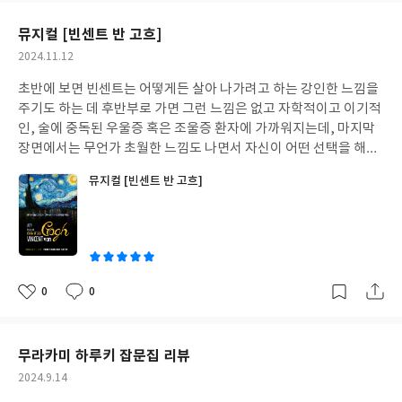
회에서 많이 본 기법으로 큰 배경에 빈센트의 다양한 작품이 3D화
요
일
되어 보여지는 장면이나 그림자를 이용한 영상미가 상당히 눈에 띈
뮤지컬 [빈센트 반 고흐]
다. 큰 무대 위 단 두 배우. 적은 소품. 조금은 심심할 수 있는 구조의
작
2024.11.12
뮤지컬이지만 배우, 연출, 넘버 세 박자가 골고루 잘 갖춰진 작품이
성
아닌가 싶다.
초반에 보면 빈센트는 어떻게든 살아 나가려고 하는 강인한 느낌을
일
주기도 하는 데 후반부로 가면 그런 느낌은 없고 자학적이고 이기적
인, 술에 중독된 우울증 혹은 조울증 환자에 가까워지는데, 마지막
장면에서는 무언가 초월한 느낌도 나면서 자신이 어떤 선택을 해야
하는 지 명확하게 아는 느낌이 확 들더라고요. 어차피 실존 인물을
뮤지컬 [빈센트 반 고흐]
바탕으로 만들어진 극이라 마지막은 다 정해져 있는데도 어쩌다 그
렇게 삶에 대한 의지가 넘치던 사람이 저렇게 되었을까? 하는 안타
까움과 테오의 몸 상태를 생각하면서 받는 압박감, 마지막 희망이
사라져서 더 이상 갈 곳을 잃은 인간의 모습을 보여주는 것 같기도
했습니다. 사실 초반에 빈센트는 "구원"에 대한 이야기를 하는 데
어쩌면 결국 구원하고 구원받기 위해 밀밭으로 나아간 게 아닐까,
0
0
좋
댓
작
하는 생각도 들었습니다. 빈센트는 바뀐 게 없고, 그저 자신이 생각
아
글
성
하는 "구원"을 새로운 시각에서 보게 된 게 아닐까, 싶더라고요. 감
요
일
정이 상당히 폭발하는 작품이라 중후반부터는 꽤 괴로운 장면들이
무라카미 하루키 잡문집 리뷰
많이 나오는 데 섬세한 연기가 매력적이었습니다.
작
2024.9.14
성