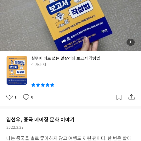
뷰입니다.
When, Where, What, Why, How) 기법의 보고서 작성법이 주를
이루는데 사실 상당히 이상적인 것과 더불어 보고 받는 이가 어떤 직
급 또는 직책을 갖고 있는지, 또는 어떤 목적의 보고서인지에 따라
서 위의 내용이 다 들어가야 할 때가 있고 또 어떨 때는 필요없을 때
가 많다. 솔직히 말해서 저 기법대로 보고서를 제출한 적은 손에 꼽
을 지경이다. 개인적으로 5W1H는 회의하기 전 회의 관련 메일을 쓸
때는 꽤 많이 활용했지만 보고서에는 그다지 사용해본 기억이 없다.
첨
1
부
3C도 마케팅 쪽이면 쓰겠지만 나처럼 인사/총무 업무를 하는 사람
된
사
진
에게는 크게 와닿는 기법은 아니다. 물론 회사마다 바라는 것이 많지
실무에 바로 쓰는 일잘러의 보고서 작성법
만 지금껏 3개의 회사를 거치면서 한 번도 사용해본 적이 없었다. 그
글
김마라 저
렇다면 어떻게 해야 할까? <실무에 바로 쓰는 일잘러의 보고서 작성
쓴
법>은 실제 기획자로서 일하고 있는 저자가 10년 동안 배워온 노하
이
우를 담은 책이다. 실제 온/오프라인 강의까지 하고 있는 사람이라
서 실제 업무에 필요한 보고서 작성법을 배울 수 있다. "기획"은 기
획자가 아니라 나처럼 인사/총무 또는 회계/재무, 개발자 등도 연차
1
0
좋
댓
작
가 차면 자연스럽게 배워가야 하는 영역이기 때문에 이제 막 취업한
아
글
성
요
일
신입 사원들에게는 그냥 읽어두면 좋을 책이 될 지도 모르겠다. 물
론, 기획자로 업무를 시작하는 이들은 반드시 배워둬야 한다. 나는
임선우, 중국 베이징 문화 이야기
이제 9년차로 인사기획 쪽을 하지 않을 수 없는, 중간 관리자로써 도
작
2022.3.27
약하는 시기기에 이 책에 등장하는 보고서 작성법은 꽤나 매력적이
성
게 다가왔다. 이 책의 매력 포인트는 실제 업무에 적용할 수 있는 예
나는 중국을 별로 좋아하지 않고 여행도 꺼린 편이다. 한 번은 할아
일