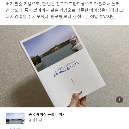
시를 통해 보고서 작성법을 소개하고 있다. 상사가 매출 보고에 대한
버지 팔순 기념으로, 한 번은 친구가 교환학생으로 가 있어서 놀러
보고서를 작성하라고 했을 때 어떤 기능을 사용하면 좋을지에 대한
간 정도다. 특히 할아버지 팔순 기념으로 방문한 베이징은 나에게 그
내용말이다. 쉽게 그냥 이런 기능이 있구나, 하고 파워포인트나 엑
다지 감흥을 주지 못했다. 친구를 보러 간 청두는 정말 좋았지만, 베
셀을 배우면서 알아두었지만 보고서에 쓸 생각을 하지 못했던 기능
이징 여행은 지저분한 화장실과 윗도리를 벗고 다니는 배불뚝이 아
들 말이다. 개인적으로 9장의 색을 사용하는 진짜 방법, 올바른 강조
저씨들, 도로를 그냥 가로지르는 사람들까지 정말 맞지 않았다. 특
방법 등은 바로 적용하기 좋은 기법 중 하나였다. 이 책을 읽는다고
히 나는 화장실에 상당히 민감한 편인데다 그 때는 중국 음식도 잘
바로 보고서를 엄청 잘 쓰게 되진 않을 테지만 보고서를 작성하라는
먹지 못하는 편이여서 화장실을 계속 가고 싶어지는 바람에 정말 고
말을 들었을 때 흰 백지를 앞에 두고 무엇을 먼저 시작해야 할지 혹
생했다. 심지어 그곳에서 살고 있는 한국분(조선족인지, 재중동포
은 내가 만든 문서가 제대로 된, 잘못되지 않은 문서인지 확인할 수
인지, 일 때문에 그곳에서 머무는 분인지 감이 잡히지 않음) 가이드
있는 기초적인 방법을 가르쳐준다는 점에서 꼭 읽어야 할 책이 아닌
가 은연 중에 "중국 찬양"을 엄청해서 별로 마음에 들지 않았다. 계
가 싶다. 올해부터 인사 기획 업무가 본격적으로 시작되고 있는 데
속 크게 좋아질 이유도 없었던 지라 사드며 이런 저런 사건을 겪으면
이 책은 내 책상 한켠에서 오랫동안 가르침을 줄 것 같다. 출판사로
서 중국은 그다지 우호적인 느낌이 들지 않았다. 그럼에도 불구하고
부터 도서만을 제공받아 작성된 주관적인 리뷰입니다.
내가 <중국 베이징 문화 이야기>를 읽기 시작한 것은 "문화"에서
중국을 아는 것은 즐거웠기 때문이다. 동북공정이나 한복과 김치에
대한 중국의 무례한 행동은 정말 화가 나지만 오랜 세월 수많은 국가
의 터전이었던 중국의 문화가 신선하게 다가올 수 밖에 없었다. 특히
첨
1
부
베이징은 자금성, 태묘, 이화원, 만리 장성 등 볼거리가 많지 않은
된
사
진
가. 물론 베이징을 여행 갔을 때 한 번씩 다 보았고 생각보다 감흥은
중국 베이징 문화 이야기
없었지만 그 안의 얽힌 이야기는 들을 때마다 재미있다고 느껴지는
글
임선우 저
요소였다. 더욱이 무려 30년을 베이징에서 살았으니 외국인으로써
쓴