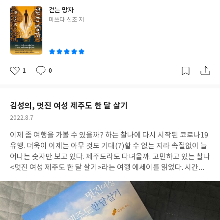
읽힐 거라고 생각하고 읽는다면 큰코 다칠 수 밖에 없다. 나 또한 처
고도 볼 수 있는 데, 미쓰다 신조의 소설 치고는 조금 가벼운 느낌이
걷는 망자
음에는 가볍게 시작했다가 묵직한 이야기들이 나오는 탓에 속도가
들지만 미쓰다 신조가 작품에 녹아내는 호러 느낌은 명확하게 존재
글
미쓰다 신조 저
느뎌졌다. 물론 읽은 보람은 있었다. 재즈, LP 판에 대한 애정은 이
하는 시리즈 물이다. 미쓰다 신조 책을 읽고 싶지만 공포감에 선뜻
쓴
책 말고 읽고 있는 <오래되고 멋진 클래식 레코드>를 통해 알고는
손이 가지 않았거나 민속학을 기반으로 해서 수많은 주석에 조금 질
이
있었지만 아무래도 잘 모르는 분야다 보니 아는 배경 지식이 없어 읽
린 분들이라면 이 책으로 미쓰다 신조의 세계관을 맛보는 것도 좋을
는 데 많이 힘들었지만, 그 과정에서 유투브를 통해 재즈를 검색하
것 같다. 기존 팬이라면 조금 가볍단 느낌을 받을 수 있어 아쉬울 테
고 있는 나를 발견하고 놀랐다. LP판을 사고 싶단 생각도 했으니, 어
지만 이전 시리즈에 나왔던 소재가 언급되기도 하고 특히 마지막에
1
0
좋
댓
작
떤 면에서는 대단한 작가다. 그러나 그만큼이나 자주 등장하는 "옴
다른 시리즈와 연결되는 듯한 느낌을 주는 결말에 만족할 수 있다. <
아
글
성
진리교"에 대한 이야기, 즉, 사이비 종교에 대한 이야기를 다룬 부
걷는 망자>는 도조 겐야의 수집품과 장서가 보관되어 있는 무묘대
요
일
분이 꽤나 흥미로웠다. 아니, 흥미롭단 단어를 써도 되는지는 모르
학교 지하에 위치한 '괴이 민속학 연구실'에서 괴담을 무서워해서
김성의, 멋진 여성 제주도 한 달 살기
겠지만 어째서 평범하고, 또는 어떤 면에서는 뛰어난 이들이 옴진리
어떻게든 괴이 사건을 해결하려고 애쓰는 조수 덴큐 마히토에게 대
작
2022.8.7
교에 빠져 지하철 사린 테러를 일으켰을까. 우리나라의 다양한 사이
학생 도쇼 아이가 자신이 겪었거나 도조 겐야로부터 부탁받은 괴담
성
비 종교의 행각들과 맞물려 옴진리교 신자들, 혹은 피해자들과 인터
을 들려주면서 시작한다. 도쇼 아이가 직접 겪은 "걷는 망자", 그리
이제 좀 여행을 가볼 수 있을까? 하는 찰나에 다시 시작된 코로나19
일
뷰했던 무라카미 하루키의 이야기는 나에게 꽤나 충격이었다. 사실
고 부탁받은 이야기 "다가오는 머리 없는 여자", "배를 가르는 호귀
유행. 더욱이 이제는 아무 것도 기대(?)할 수 없는 지라 속절없이 늘
이미 여러번 다양한 방송과 글을 통해서 그들의 이야기가 나오긴 했
와 작아지는 두꺼비집", "봉인지가 붙여진 방의 자시키 할멈", "서
어나는 숫자만 보고 있다. 제주도라도 다녀올까. 고민하고 있는 찰나
지만 그들의 믿음에 대한 부분을 읽으면서 왜 빠져 들게 되었는 지,
있는 쿠치바온나" 총 다섯 가지 이야기로 구성되어 있다. 소재는 확
<멋진 여성 제주도 한 달 살기>라는 여행 에세이를 읽었다. 시간만
그리고 왜 벗어날 생각도, 벗어나지도 못하는 지에 대해 알 수 있었
실히 참신하며 이를 해석하는 덴큐 마히토의 추리력 또한 돋보인다.
된다면 한달살기, 아니 이주 살기라도 해보고 싶단 생각이 간간히
다. 물론 우리나라의 사이비 종교라는 조금 결을 달리 하는 부분이
그러면서도 찜찜함을 남겨놓는 구성은 여전한데 사실 이 책은 마지
드는 요즘, 읽으면 재미날 것 같았다. 더욱이 앞에 "멋진 여성"이란
있긴 하지만서도. 잡문이란 표준국어대사전에 따르면 크게 두 가지
막 결말 부분 때문에 더 혹하는 기분이다. 전체적으로 이야기를 끊기
단어가 붙어 있지 않은가? 나에게 딱 어울릴(?) 만한 책이라는 생각
의 뜻이 있다. 1) 일정한 체계나 문장 형식에 구애받지 않고 되는 대
지 않게 구성하면서도 추리하는 부분에 있어 덴큐 마히토와 도쇼 아
이 들었다. 저자 김성의 씨는 아무 연고도 없는 제주도에서 한달 살
로 쓴 글2) 예술적 가치가 없는 잡스러운 문학 이 책은 1번이면서 2
이의 티키타카가 명확하다. 큰 분량은 주지 않는 데도 이 둘의 티키