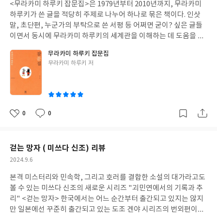
<무라카미 하루키 잡문집>은 1979년부터 2010년까지, 무라카미
일
하루키가 쓴 글을 적당히 주제로 나누어 하나로 묶은 책이다. 인삿
말, 초단편, 누군가의 부탁으로 쓴 서평 등 어쩌면 굳이? 싶은 글들
이면서 동시에 무라카미 하루키의 세계관을 이해하는 데 도움을 줄
수 있는 스크랩북과도 같은 책이다. 그 탓일까. 느리지만 천천히 무
무라카미 하루키 잡문집
라카미 하루키의 세계관에 빠져 들고 있는 나에게는, 이미 여러번의
글
무라카미 하루키 저
인쇄를 거듭해 10년이 훌쩍 지나 이 책을 읽게 되었음에도 불구하고
쓴
앞으로 나아갈 무라카미 하루키의 세계관에 대한 기대감을 업 시켜
이
주는 책이다. 시간이 많이 흘러 어떤 면에서는 고리타분하고, 시대
의 변화를 일부 읽지 못한 것만 같은 구절이 없잖아 있기는 하지만
그마저도 오래된 과거를 훑어가는 과정이라고 생각하면 읽는 재미
0
0
좋
댓
작
가 나쁘지 않다. 애초에 나는 무라카미 하루키의 소설보다는 에세이
아
글
성
를 더 좋아한다. 소설도 소설 나름의 맛이 있고 일단 스무스하게 읽
요
일
힌다는 점에서 매번 신작이 오면 신경을 쓰기는 하지만 그보다는 에
걷는 망자 ( 미쓰다 신조) 리뷰
세이를 쓸 때의 가벼우면서도 진중한 느낌의 무라카미 하루키 문체
작
2024.9.6
를 사랑하는 편이다. 그러나 <무라카미 하루키 잡문집>은 그것보다
성
는 좀 더 무겁다. 어떤 부분에선 한없이 가볍게 쓰여 있지만 자신이
본격 미스터리와 민속학, 그리고 호러를 결합한 소설의 대가라고도
일
사랑하는 재즈나 옴진리교와 관련된 작품 등 사회 문제를 다른 부분
볼 수 있는 미쓰다 신조의 새로운 시리즈 "괴민연에서의 기록과 추
에 대해서는 매우 깊고 다양한 지식을 바탕으로 이야기를 이끌어간
리" <걷는 망자> 한국에서는 어느 순간부터 출간되고 있지는 않지
다. 마냥 가볍게 읽기만은 어려운 책이다. 잡문집이라는 단어에 쉽게
만 일본에선 꾸준히 출간되고 있는 도조 겐야 시리즈의 번외편이라