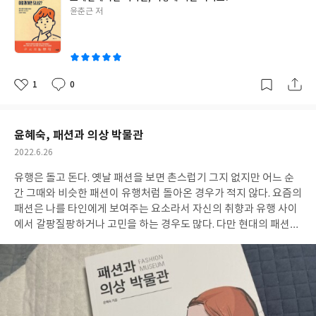
게 배치하는 지 세세하게 설명한다. 실제 우리가 슬라이드 문서를 만
글
윤춘근 저
들면서 쉽게 우를 범하는 지점을 예시를 통해 보여준다. bad 문서를
쓴
보고 흠? 싶었는데 바로 옆에 good 문서와 함께 비교해서 보여주니
이
어떤 점이 문제점이 확연히 눈에 들어온다. 개인적으로 관심있게 본
페이지는 챕터 2, "당신이 오늘 쓴 맑은 고딕은 사실 맑지 않다"란
부분이었다. 나는 대부분의 문서를 쓸 때 맑은 고딕을 사용하곤 하기
1
0
좋
댓
작
때문에 내가 쓰는 맑은 고딕은 어떤 문제를 갖고 있는지 궁금했다.
아
글
성
요
일
물론 맑은 고딕의 문제를 설명하기보다는 쉽게 간과하는 여러 글씨
체가 주는 느낌을 설명하는 챕터인데 나같이 그림이나 사진 자료를
윤혜숙, 패션과 의상 박물관
사용하기보다는 주로 글로 프레젠테이션 자료를 만드는 사람에게
작
2022.6.26
글씨체가 주는 이미지가 얼마나 강렬한 지 새삼 느낄 수 있는 부분이
성
었다. 텍스트 위주의 디자인에서 가장 많이 사용하는 글씨체 3종류
유행은 돌고 돈다. 옛날 패션을 보면 촌스럽기 그지 없지만 어느 순
일
와 함께 무료로 사용하면서 프레젠테이션에 맞는 무료 글씨체를 다
간 그때와 비슷한 패션이 유행처럼 돌아온 경우가 적지 않다. 요즘의
운받을 수 있는 사이트까지 설명해주고 있어서 꽤나 도움이 되었다.
패션은 나를 타인에게 보여주는 요소라서 자신의 취향과 유행 사이
사실 이 책을 읽으면서 내가 만들고자 하는 프레젠테이션 슬라이드
에서 갈팡질팡하거나 고민을 하는 경우도 많다. 다만 현대의 패션은
문서에 잘 활용은 하지 못했다. 시간이 부족했기 때문도 있지만 앞서
나라마다 크게 다르지 않다. 물론 나라마다 전통복을 입거나 더 유행
말한 부족한 내 디자인 감각 등이 계속 문제가 되긴 했다. 책을 볼 때
인 요소는 있지만, 나라마다 개성이 있기는 하지만 한국에서 입고
면 이해는 가지만 실제 내가 만들 때 적용할 때는 참 힘들다. 그러나
있는 옷을 다른 나라 여행을 가서 입어도 크게 문제되지 않는다. 그
이 책은 분명 쓸모가 있다. 슬라이드의 문제점을 잡아낼 때 확실한
러나 옛날을 생각해보면 다르다. 같은 동아시아권에서도 영향을 받
도움이 된 것이다. 나처럼 갑자기 발표할 일이 늘어나거나 마케팅팀
아 비슷한 요소가 생기긴 했지만 전혀 느낌이 다르다는 것을 알 수