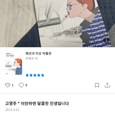
에서 일하게 된 직원이 기초 지식으로써 배워두면 참 좋을 책. 다양
있다. 그렇다보니 과거 유럽의 패션은 미술 작품을 볼 때마다 얼마나
하게 활용할 수 있는 방법과 예시로 쉽게 마음을 열게 해준다. 다음
놀랍던지, 미술사 수업을 들을 때마다 놀랐던 기억이 있다. <패션과
번에 만들 나의 프레젠테이션 문서가 벌써부터 기대가 된다. 출판사
의상 박물관>은 바로 유럽 의상의 역사를 소개하고 있는 책이다. 인
로부터 도서만을 제공받아 주관적으로 작성한 리뷰입니다.
문학 지식을 위해 시작했는데 솔직한 감상으로는 패션이나 서양 문
화사 쪽을 전공하는 사람이 공부를 시작하기에 좋은 책인 것 같다. 5
00페이지가 넘는 방대한 내용에 그림과 사진도 많아서 참고할 거리
가 많을 것 같다. 나처럼 그냥 흥미로워서 읽는 사람들에게도 나쁘지
는 않다. 두께에 조금 놀라지만 생각보다 흥미진진하게 책을 읽을 수
첨
1
부
있다. 인류는 왜 옷을 입기 시작했는가?에 대한 물음으로 시작한다.
된
사
진
문명이 발전하기 시작하면서 외부 위협(기후 변화 등)으로부터 몸
패션과 의상 박물관
을 보호하기 위해서 입기 시작했던 옷은 시간이 가면 갈수록 나를 드
글
윤혜숙 저
러내는 목적으로 바뀌기 시작한다. 미적 감각이 더해지고 계급이 생
쓴
기면서 계급의 차이를 보여주는 요소가 되기도 한다. 그리고 이는 의
이
상 뿐만 아니라 각종 악세사리나 신발 등 소품까지도 변화하는 계기
가 된다. <패션과 의상 박물관>은 바로 이 변화를 보여준다. 고대부
터 현대까지 유럽의 수많은 의상과 패션의 변화를 통해 어떤 식으로
1
0
좋
댓
작
살아왔는지, 왜 이 패션이 유행했는 지를 명확히 보여준다. 한편으
아
글
성
요
일
론 시기에 따라 혁신적인 디자인의 등장으로 이를 받아들이기까지
의 사람들의 다양한 반응까지, 유럽 의상과 패션에 대한 수많은 이
고영주 * 이만하면 달콤한 인생입니다
야기를 들려주고 그 의미를 깨닫게 해주는 데 일조하는 책이기도 하
작
2022.4.23
다. 읽는 내내 눈이 즐거울 것 같아서, 흥미로울 것 같아서 선택한 책
성