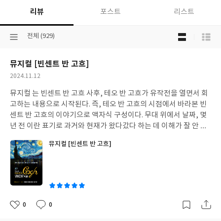
리뷰
포스트
리스트
목
선
전체 (929)
록
택
보
된
기
뮤지컬 [빈센트 반 고흐]
분
선
류
택
작
2024.11.12
성
뮤지컬 는 빈센트 반 고흐 사후, 테오 반 고흐가 유작전을 열면서 회
일
고하는 내용으로 시작된다. 즉, 테오 반 고흐의 시점에서 바라본 빈
센트 반 고흐의 이야기으로 액자식 구성이다. 무대 위에서 날짜, 몇
년 전 이란 표기로 과거와 현재가 왔다갔다 하는 데 이해가 잘 안 될
거라고 생각할 수 있겠으나 빈센트 사후 테오가 마비성 치매에 걸려
뮤지컬 [빈센트 반 고흐]
몸을 제대로 가누지 못하는 장면을 통해서 현재라는 점을 알 수 있는
데 장면이 순식간에 바뀌지만 테오를 연기하는 배우의 모습에서 쉽
게 알아차릴 수 있다. 또한 테오 역할을 맡은 배우는 아버지, 고갱,
안톤 등 다양한 역할을 연기하는 데 약간의 소품과 걸음걸이, 옷을
통해 이 부분을 알 수 있으므로 잘 살펴보는 것을 추천한다. 그리고
무대 위에는 많은 소품은 없고 대부분 영상을 통해 장면 연출이 많
0
0
좋
댓
작
다. 개인적으로 정말 좋아하는 지점. 명작을 바탕으로 한 영상 전시
아
글
성