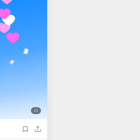
손을 잡아준, 마음 한
들에 몸서리가 쳐졌다.
의 피칠갑으로 변해버
 길』 리뷰길 위에서
****l푸**람아*샤t****
1모**오원**울r**s흙**
첨
12
부
된
사
진