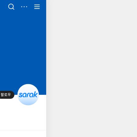
저
장
팔로우
대
표
사
진