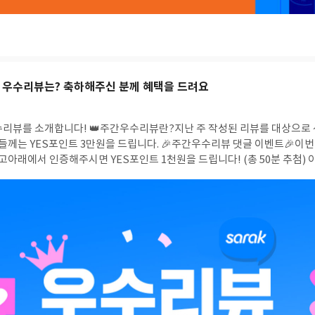
29일 우수리뷰는? 축하해주신 분께 혜택을 드려요
수리뷰를 소개합니다! 👑주간우수리뷰란?지난 주 작성된 리뷰를 대상으로 
3만원을 드립니다. 🎉주간우수리뷰 댓글 이벤트🎉이번 주 우수리뷰에 좋아
서 인증해주시면 YES포인트 1천원을 드립니다! (총 50분 추첨) 이벤트 참여 방법- 참여
026.8.4 - 발표 : 2026.8.6 (수요일) ***여러 건의 도배성 댓글을 작성해주
우 이벤트 혜택에서 제외될 수 있습니다.
이번 주 주간우수리뷰 *7/20 ~ 7/2
클릭하시면⏩ 해당 리뷰 상세로 이동합니다.
📘『아코디언』 리뷰
📘『여름
』 리뷰
📘『애니가 남긴 것』 리뷰
📘『비밀의 화원』 리뷰
📘『달걀의 온기』 
지키는 뇌과학』 리뷰 📘『오래된 시, 사람의 무늬』 리뷰 📘『죽은 왕녀를 위
난d*********ar******1옥*지*군금*서z*****6허*듀트*사델*사*다브*보
****it*******gj******3b******jp********i서**정고***떼a***em***
*0책*경g******e새*이g**d피*웅c****wb*********5s*****3w*****
m*s