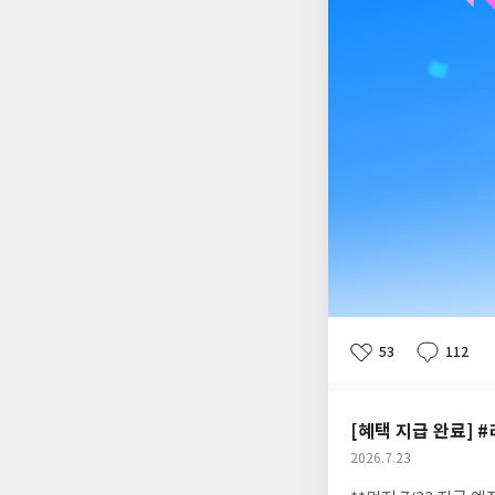
53
112
좋
댓
작
아
글
성
요
일
[혜택 지급 완료] 
공
2026.7.23
개
작