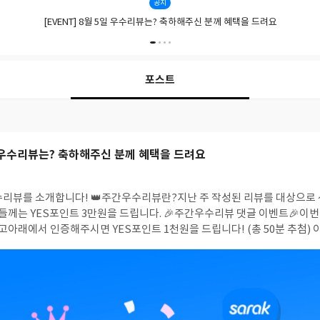
공지
[EVENT] 8월 5일 우수리뷰는? 축하해주신 분께 혜택을 드려요
포스트
5일 우수리뷰는? 축하해주신 분께 혜택을 드려요
수리뷰를 소개합니다! 👑주간우수리뷰란?지난 주 작성된 리뷰를 대상으로 
3만원을 드립니다. 🎉주간우수리뷰 댓글 이벤트🎉이번 주 우수리뷰에 좋아
서 인증해주시면 YES포인트 1천원을 드립니다! (총 50분 추첨) 이벤트 참여 방법- 참여
26.8.11 - 발표 : 2026.8.12 (수요일) ***여러 건의 도배성 댓글을 작성해주
경우 이벤트 혜택에서 제외될 수 있습니다.
이번 주 주간우수리뷰 *7/27 ~ 8
를 클릭하시면⏩ 해당 리뷰 상세로 이동합니다.
📘『태양 아래 올리브』 리
한 질문을 좋아하는 독자에게 적극 추천한다.
📘『매스커레이드 라이프』 리
사건의 진상에 한 걸음씩 다가가게 만든다.
📘『천사의 위스키』 리뷰 천사