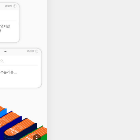
됩니다(회원 ID 1건당
간 동안 진행되지만 별
첨
2