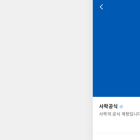
나
의
사락공식
님
사
의
락
사
배
경
락