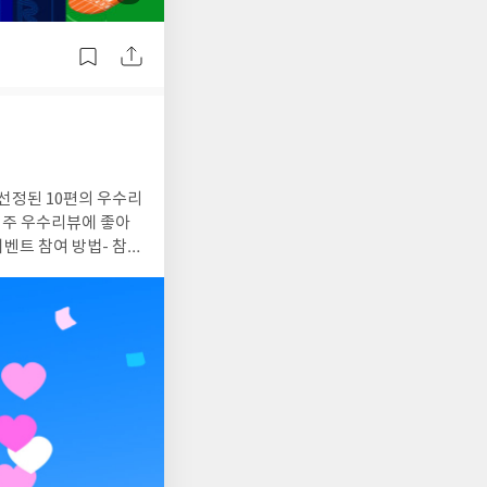
부
된
사
진
선정된 10편의 우수리
시는 경우리뷰에 실제 추천/댓
6 작성된 리뷰 중 10건
 (썸머 에디션)』 리
리뷰 📘『나를
한 파반느 (양장 특별판)』 리뷰
📘
h******3유*맘j***
****8q****dt*****
***1h*****n알**꽁알