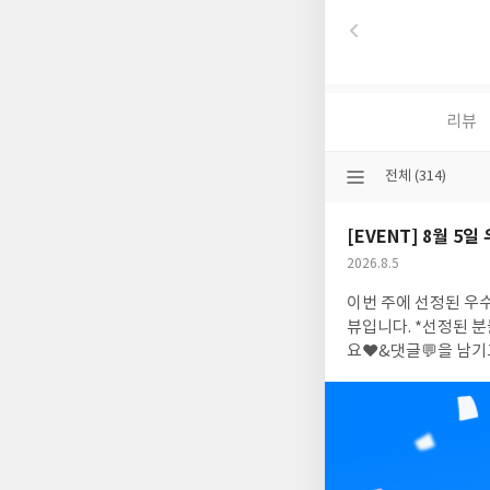
리뷰
선
전체 (314)
택
된
[EVENT] 8월 
분
류
공
2026.8.5
개
작
이번 주에 선정된 우
여
성
부
일
뷰입니다. *선정된 분들께는 YES포인트 
요♥&댓글💬을 남기고아래에
: 2026.8.5 ~ 20
댓글을 하지 않으신 
건 선정**도서 표지
한 SF와 인간에 대
의 예리한 통찰력은 