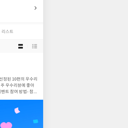
[EVENT] #
리스트
목
록
보
기
선
택
선정된 10편의 우수리
시는 경우리뷰에 실제 추천/
/2 작성된 리뷰 중 10
뷰김초엽 특유의 따뜻
뷰이번 작품에서도 그
는 기적도 구원도 주지