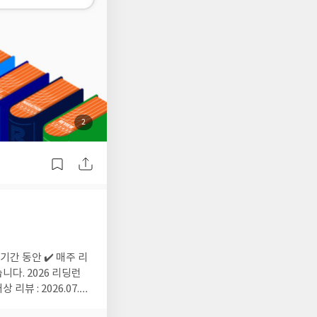
첨
2
부
된
사
진
6 리딩런
뷰 : 2026.07.20