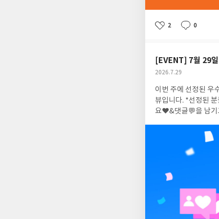
2
0
좋
댓
작
아
글
성
요
일
[EVENT] 7월 
공
2026.7.29
개
작
이번 주에 선정된 우
여
성
부
일
뷰입니다. *선정된 분들께는 YES포인트 
요♥&댓글💬을 남기고아래에
: 2026.7.29 ~ 2
글을 하지 않으신 경
선정**도서 표지를 
뷰
📘『죽음의 인연
『아재』 리뷰 지난 우수리뷰 좋아요/댓글 이벤트 당첨자*당첨자 분들께는 YES포인트 1천원이 지급되었습니다. i**
*u레*나문****재진**
*5도*리모**다h****ag
*3독**고환*g******
****까자*bk*****4