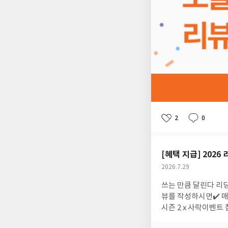
2
0
좋
댓
작
아
글
성
요
일
[혜택 지급] 2026
공
2026.7.29
개
작
쓰는 만큼 달린다 리딩런 시즌 2 리뷰 혜택이 지급되었습니다. 리딩런 시즌 2 리뷰 혜택은이벤트 기간 동안 ✔️ 매주 리
여
성
부
일
뷰를 작성하시면✔️ 매주
시즌 2 x 사락
이벤트 참
~ 07.26 작성 건 - 필수 태그 #리딩런 을 누락했거나 도서와 무관한 리뷰, 리뷰 쓰기 전 리딩런에 참여하지 않은 회원은