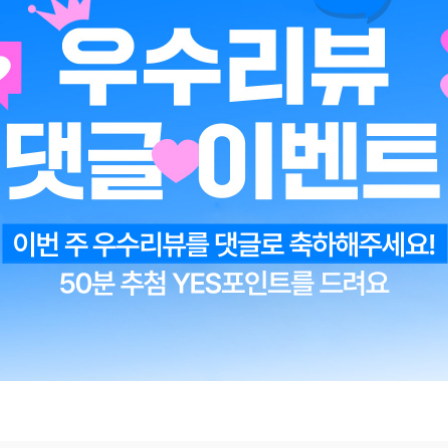
스키 한 잔을 나눌 뿐이다.
📘『여름의 마지막 피치』 리뷰올여름 조용히 내 
를 받은 소설
📘『Q』 리뷰처음 책을 읽었을 때는 지극히도 현실적인 모습
 모습들은 책장을 넘길수록 이상한 집착으로 변질되었고, 이것은 곧 광기
수 있는가 📘『어쩌면 동화는 어른을 위한 것 2』 리뷰동화를 통해 삶을 다
 블러디 헬 1』 리뷰영혼 교환으로 시작된 잔혹한 왕위 계승전
시간들』 리뷰살아온 시간들을 따뜻하게 품어 내는 다정한 책
📘『너를 담은
eH**************t앨**이시*i********g엣*스토*이l*********rl*****
이그*h*******9k*****1a*******8h***b하**4a**d눈**이w******
*41****분다***스a***o