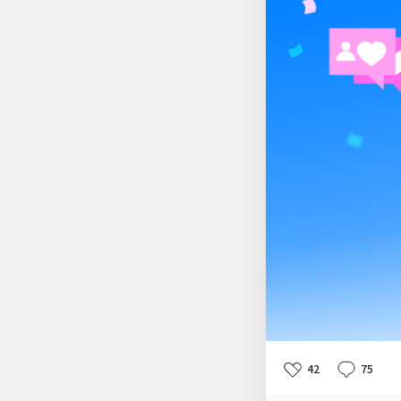
못한 채 곁에 앉아 위
켠 가장 따뜻한 위로
하지만 이런 현실적인
렸다.
📘『위험 예찬』 리뷰위험을 사랑할 
시 바라보게 만드는 따뜻한 치유의 에세이다. 📘『로열
📘『거울 앞에 선 
삶과 행복의 답을 찾다 지난 우수리뷰 좋아요/댓글 이벤트 당첨자*당첨자 분들께는 YES포인트 1천원이 지급되었습
니다. 타****티l*****2꽃*희겨**비얼*이h****6b******2포**사재**날s****ec******2t******1즐****기쉐*르o*
***7l*****i소*빵q*
****1좋**상뽕*이제**
****에이**음m*****
42
75
좋
댓
작
아
글
성