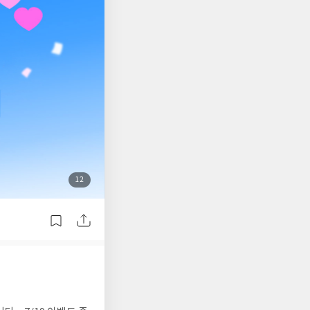
첨
12
부
된
사
진