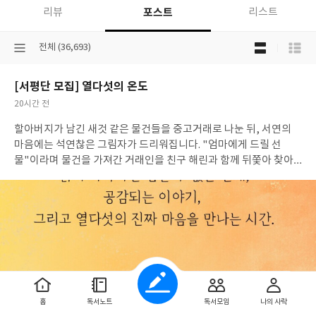
포스트
리뷰
리스트
목
선
전체 (36,693)
록
택
보
된
기
[서평단 모집] 열다섯의 온도
분
선
류
택
공
20시간 전
개
작
할아버지가 남긴 새것 같은 물건들을 중고거래로 나눈 뒤, 서연의
여
성
부
일
마음에는 석연찮은 그림자가 드리워집니다. "엄마에게 드릴 선
물"이라며 물건을 가져간 거래인을 친구 해린과 함께 뒤쫓아 찾아
간 요양원, 그곳에서 마주한 진실은 서연의 세상을 조금 더 따뜻하
게 바꿔 놓습니다. 사과 노을빛처럼 은은히 스며드는 상실과 이해,
그리고 성장의 이야기. 열다섯 소녀의 시선으로 그려낸 타인을 향한
다정한 배움의 순간들이 당신의 마음도 포근히 감쌀 것입니다. 지
금, 서연과 함께 한 걸음 성장하는 특별한 여정에 동행해 보세요!모
집인원 : 20명신청기간 : 2026.08.07 ~ 2026.08.11발표일자 : 2026.0
8.13리뷰 작성기한 : 도서/상품 받고 2주 이내 ▶ 주소/연락처 업데
이트 : 신청 전 상품 받으실 주소/연락처를 업데이트 해주세요! (선
정 후 수정 불가)▶ 서평단 신청 방법 : 기대평 댓글을 작성해주세요!
홈
독서노트
독서모임
나의 사락
먼저 작성한 리뷰를 올려주시면 당첨확률이 올라갑니다!! ※ 신청