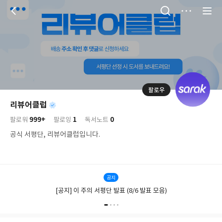
저
장
팔로우
나
의
리뷰어클럽
님
대
사
999+
1
0
의
팔로워
팔로잉
독서노트
표
락
사
사
배
공식 서평단, 리뷰어클럽입니다.
진
경
락
공지
[공지] 이 주의 서평단 발표 (8/6 발표 모음)