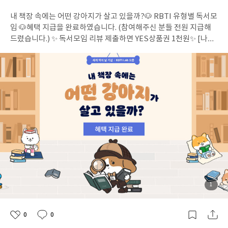
이 (2)초연북적북적ㅡ매월 2째주 월요일 책모임 (2)최신이루 (2)팔
개
작
내 책장 속에는 어떤 강아지가 살고 있을까?🐶 RBTI 유형별 독서모
여
성
로우 (2)하루 (2)하루 한 장 (4)한 달 한 번 (4)한달에 한권 (4)호호방
부
일
임 🐶혜택 지급을 완료하였습니다. (참여해주신 분들 전원 지급해
(2)효퐁 (5) YES포인트는 2026년 7월 3일까지 지급해드리겠습니
드렸습니다.) ✨ 독서모임 리뷰 제출하면 YES상품권 1천원✨ [나만
다.공개 + 비공개 모임 모두 혜택 대상입니다.유령 회원 방지를 위해
의 독서 모먼트] 인증하면 YES포인트 1천원(최대 2개 모임 참여 인
혜택 대상 모임 중 리뷰 제출 + 후기 작성을 모두 완료한 분들께만
정) 지급 혜택은 아래 링크에서 확인하실 수 있습니다.yes24.com
혜택을 드립니다.한 회원이 여러 모임에서 활동하더라도 혜택은 매
> 마이페이지 > YES포인트yes24.com > 마이페이지 > YES상품
월 ID 당 1번만 지급됩니다.우수 활동 모임은 7월 3주차 내로 발표
권 문의사항은 [yes24.com > 1:1문의 > 사락 문의] 통해 접수 부탁
할 예정입니다.
드립니다.
첨
1
부
된
사
진
0
0
좋
댓
작
아
글
성