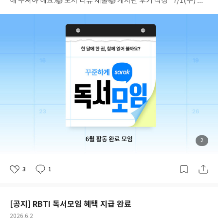
해 주셔야 해요.
📚 도서 리뷰 제출
📚 게시판 후기 작성
* 7/1(수) 오
전 10시 기준 71개 (마감)
* 모임명 오름차순 정렬 / 괄호 안 숫자는
혜택 대상자 수* 이벤트 모임은 혜택 대상에서 제외될 수 있음
[인생
책] 다양한 문학, 비문학 도서 읽기 (2)[인생책] 세계문학 (2)[인생
책]25자유독서 (2)[인생책]꾸준히 차분하게 (2)[인생책]농놀 (3)
[인생책]할매아줌마청소년 (2)SD모임-25년 (3)가벼운 독서 모임
(2)고고고 (3)고심초사 (5)고촌 북클럽 (2)기독교의 이해 (3)기록하
다 (3)끄적끄적 (4)나는 매월 리뷰, 후기를 하나씩 쓰겠다. (6)남색
좋아하세요?(BL,비엘) (2)너와 함께라면 독서도 여행이다 (3)네크
로노미콘 (3)다락지간5 (2)독서 시작 (4)독서좋아 (3)독서한마당
(11)로판영애 (2)마스마스 (2)만화모임ㅡ♡ (4)만화작렬 (2)맘편
한독서회 (3)민들레영토 (2)부북 (2)북웜 (2)북톡플 (2)산책 (2)세
계문학 :: KONAMI (2)세계문학) 호구와트 (2)세친구 이야기 (2)소
설발전소 (3)싫으면 인간이 떠나 여기는 고양이의 나라야 (4)아다
첨
2
부
치미츠루 작가 추천모임 (4)아무거나~ (2)아빠와 나 (2)알료샤 독서
된
사
진
토론 (2)앞자리모임 (3)에이스 (2)역사, 인문 Study [올해의 책]
3
1
(3)오늘부터 1권씩 (3)이디스 워튼 『여름』 읽기 (4)이층집 (3)일
좋
댓
작
아
글
성
달일독 (4)읽고보자 (3)자유로운 독서모임 (3)자유로운독서모임
요
일
(3)자유로운독서하기 (4)자유롭게 읽자 (3)정퇴독서단 (3)조동아
[공지] RBTI 독서모임 혜택 지급 완료
리 (3)진주속의진주 (2)책 읽는 펭귄과 까치의 티타임 (2)책과 우리
(2)책끼라웃 (2)책방구석 (4)책읽는 종이인간들 (2)청포도와 고양
공
2026.6.2