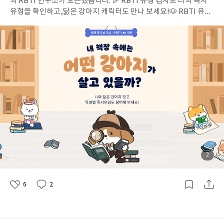
의 RBTI 연구소가 오픈했습니다. 🎉 RBTI 유형 검사로 나의 독서
희히프노시스 컴패니s****s심*영히프노시스 컴패니w******5강*
유형을 확인하고,닮은 강아지 캐릭터도 만나 보세요!🐶 RBTI 유형
수히프노시스 컴패니a*******n이*민히프노시스 컴패니j*******5
검사하기 📚 사락에서는 RBTI 유형별 독서모임도 준비했답니다.리
이*진
STEP 2 리뷰 제출YES상품권 1,000원 (59명) [사내모임] 더
뷰 제출하면 1천원 + 추가 미션하면 1천원을 더 드려요! ✅ 참여 방
봄 companyj*****g최*일[사내모임] 더봄 companyr******a최
법리뷰를 작성하고 제출하면 끝이에요. 1. RBTI 검사로 나의 독서
*루[사내모임] 더봄 companys*****7신*아HS 독서동호회y****
유형 확인2. 아래에서 내 유형 모임 찾기3. 내 유형에 맞는 책 읽고 리
*5이*혜HS 독서동호회m**********3박*자HS 독서동호회k****
뷰 제출 (필수)4. 모임 게시판에서 추가 미션 참여 (선택) ✅ 참여 혜
*d김*국HS 독서동호회c****0김*희M지니어 마음의 양식m*****
택▪️ 리뷰 제출 완료 → 전원 YES상품권 1천원▪️모임 게시판에 [나만
*9최*경M지니어 마음의 양식h****5안*민M지니어 마음의 양식k*
의 독서 모먼트] 인증하면 YES포인트 1천원 추가 (100명) 💡 [나만
***********j문*예구몬독서 📚y*******m유*름구몬독서 📚s****
의 독서 모먼트] 인증하기▪️가입한 모임 게시판 [후기] 카테고리에
***8방*현구몬독서 📚h******6이*연구몬독서 📚f******7김*은
서 나의 독서 스타일과 인증 사진 업로드 ▪️ 예시 : 저는 기록하는 진
기대북클럽n*****i김*혜기대북클럽d***x김*운기대북클럽w****
돗개입니다. 마음에 드는 구절은 노트에 꼭 적어둬요. (손 필사 사진)
****m왕*림기대북클럽m*****5강*지기독교의 이해h********8
※ 이벤트 기간 : 4월 23일(목) ~ 5월 31일(토)※ ID당 최대 2개 모임
김*흔기독교의 이해r********8민*희기독교의 이해m*****2민*식
까지 참여 인정 RBTI 16가지 유형별 독서모임이 모두 열려 있어요.
까오슝 북클럽d****8이*은까오슝 북클럽e******s오*빈까오슝 북
내 유형에 맞는 모임 가입 후 리뷰를 제출해 보세요! 📌 내 유형과 같
첨
2
클럽w*****9유*현매월 1권 읽기a*****0하*호매월 1권 읽기p***
부
은 작가와 함께 읽기 🐶 SADI 황인찬 시인과 어른의 마음으로 어린
된
*******4조*석매월 1권 읽기a*****3안*란매월 1권 읽기a******2
사
진
이책 읽기️ 5/18(월) 오후 7시 / 예스24 강서NC점 / 10명 모집모임
안*선북소리둥둥j*****2전*영북소리둥둥k*****o김*대북소리둥
6
2
도서 『망나니 공주처럼』, 『내가 예쁘다고?』 🐶 SEDI 크리에
좋
댓
작
둥p*****6박*원북소리둥둥m******6김*훈북소리둥둥d*****n
아
글
성
이터 공백과 함께 우주로 떠나요️ 5/14(목) 오후 8시 / 온라인 ZOO
박*형사락 만드는 사락이 🐶🐰☘️l******3이*영사락 만드는 사락이
요
일
M / 300명 모집모임 도서 『프로젝트 헤일메리』 🐶 SABF 책여사
🐶🐰☘️1*****j김*진사락 만드는 사락이 🐶🐰☘️s********4정*재
와 독서로 마음의 낙차를 거스르는 방법5/30(토) 오전 11시 / 예스2