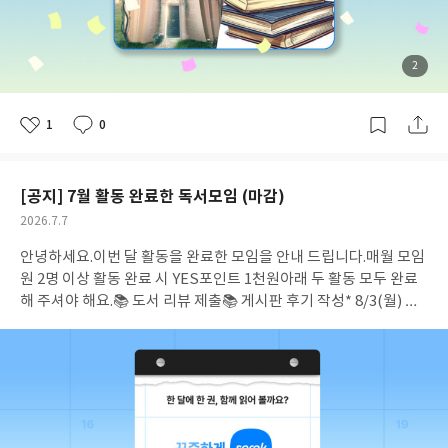
에게 YES포인트 1만원, 모임원은 5천원) 다시 한번 우수 모임에 선
정되신 것을 진심으로 축하드립니다. 🥳매월 새롭게 도전할 수 있는
기회가 열려 있으니, 7월 우수 독서모임에도 꼭 도전해보세요! 💪
첨
2
부
된
사
진
1
0
좋
댓
작
아
글
성
요
일
[공지] 7월 활동 완료한 독서모임 (마감)
공
2026.7.7
개
작
안녕하세요.이번 달 활동을 완료한 모임을 안내 드립니다.
매월 모임
여
성
부
일
원 2명 이상 활동 완료 시 YES포인트 1천원
아래 두 활동 모두 완료
해 주셔야 해요.
📚 도서 리뷰 제출
📚 게시판 후기 작성
* 8/3(월) 오
전 9시 기준 66개 (마감)
* 모임명 오름차순 정렬 / 괄호 안 숫자는 혜
택 대상자 수* 이벤트 모임은 혜택 대상에서 제외될 수 있음 2geth
er (2)KONAMI (2)SD모임-25년 (3)[인생책] 다양한 세계문학, 비
문학 도서 읽기 (2)[인생책] 세계문학 (2)[인생책]25자유독서 (2)
[인생책]꾸준히 차분하게 (2)[인생책]농놀 (2)[인생책]할매아줌마
청소년 (3)가벼운 독서 모임 (2)고고고 (2)고심초사 (6)고촌 북클럽