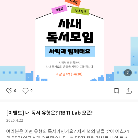
일(목) 23:59까지 1️⃣ 일단 개설하기 👉 포인트 추첨! 사내 독서모임
*2전*영사락 만드는 사락이 🐶🐰☘️1*****j김*진사락 만드는 사락
개설하고 3명 이상 모이면 완료(모임 주제 [사내모임] 선택 필수!)1
이 🐶🐰☘️l******3이*영사락 만드는 사락이 🐶🐰☘️s********4정*
00명을 추첨해 YES포인트 500원을 드립니다. 2️⃣ 함께 리뷰 쓰기
재상북e******1차*미상북s*******1손*수상북l******d이*경상
👉 전원 상품권! 모임원 3명 이상 리뷰 제출에 성공하면제출자 전원
북l******d이*언상북1l******d이*언상북1s*******1손*수상북1
책 구매 지원금 YES상품권 1천원을 드려요. 3️⃣ 후기로 마침표 찍기
l******d이*경상북1e******1차*미쓰디쓰다e******8임*연쓰디
👉 전원 커피 쿠폰! 2번까지 완료했다면모임장 님이 대표로 게시판
쓰다s*****x홍*호쓰디쓰다k************bA**a쓰디쓰다a*****
에 모임 후기를 남겨 주세요!(사진 첨부 & 100자 이상 필수) 모임장
3이*진월간독서반l******3이*영월간독서반h*********1이*희월
에게는 1만원 기프트카드모임원에게는 커피 기프티콘을 쏩니다!
간독서반h****l이*은이공이공 서가t********2김*주이공이공 서
혼자 읽기 아쉬웠던 책을동료들과 함께 나눌 수 있는 마지막 기회! 4
가y*******3다**?이공이공 서가g******2이*정정퇴독서단h****
월의 마지막 날까지 여러분의 활기찬 독서 여정을사락이 끝까지 응
*5허*린정퇴독서단d*****p장*혜정퇴독서단i****7허*슬주책클
원하겠습니다. 🌸 오늘 개설해도 늦지 않아요!지금 바로 시작해 보
첨
3
럽r******3송*훈주책클럽k*****1김*경주책클럽c******2장*선
부
세요. 🙌
된
주책클럽k*******5김*란주책클럽l*********4이*영책공격25s**
사
진
*****a강*영책공격25k************5김*화책공격25f****c김*연
0
0
좋
댓
작
책공격25a*******6권*수책공격25m*******h김*희책공격25k**
아
글
성
**********6고운책읽고 수다떨기s*******9박*경책읽고 수다떨기
요
일
w************e이*은책읽고 수다떨기t********1이*현책읽고 수
[이벤트] 내 독서 유형은? RBTI Lab 오픈!
다떨기a****6서*미책읽고 수다떨기c*****b김*화책적책적g****
***1박*지책적책적s*****l이*니책적책적c******k신*롬한글자f*
공
2026.4.22
개
작
*******m양*화한글자s******7최*범한글자g*******8우*랑홍대
여러분은 어떤 유형의 독서가인가요? 세계 책의 날을 맞아 예스24
여
성
모모d******f김*인홍대모모w******h정*윤홍대모모d*****9임*
부
일