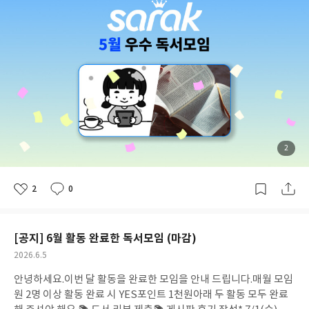
오고 계시네요! 부담 없이 가볍게, 그러나 빠짐없이 하는 것이 이 모
임의 힘인 것 같아요. 📖
📚 일달일독에서 읽은 책 민들레영토🔗 모
임 가기
회사 동료들끼리 함께 만들어가는 독서모임이에요. 매달 같
은 책을 함께 읽고 모여서 이야기를 나누는 독서모임의 본래 모습에
가장 충실한 모임이 아닐까요? 21회차 동안 일상을 공유하는 사람
들과 책까지 함께해온 든든하고 따뜻한 모임이에요. 🌿
📚 민들레영
토에서 읽은 책 우수 독서모임에는 다음과 같이 YES포인트를 지급
해 드렸어요.(모임장에게 YES포인트 1만원 모임원은 5천원)
다시
한번 우수 모임에 선정되신 것을 진심으로 축하드립니다. 🥳
첨
2
부
된
사
진
2
0
좋
댓
작
아
글
성
요
일
[공지] 6월 활동 완료한 독서모임 (마감)
공
2026.6.5
개
작
안녕하세요.이번 달 활동을 완료한 모임을 안내 드립니다.
매월 모임
여
성
부
일
원 2명 이상 활동 완료 시 YES포인트 1천원
아래 두 활동 모두 완료