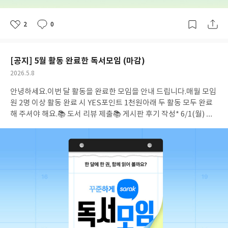
인트를 지급해 드렸어요.(모임장에게 YES포인트 1만원 모임원은 5
된
사
진
천원)*리뷰 제출, 모임 후기 등 활동 이력이 확인되지 않는 분은 혜
2
0
택에서 제외되었습니다.
다시 한번 우수 모임에 선정되신 것을 진심
좋
댓
작
아
글
성
으로 축하드립니다. 🥳 매월 새롭게 도전할 수 있는 기회가 열려 있
요
일
으니5월 우수 독서모임에도 꼭 도전해보세요! 💪
[공지] 5월 활동 완료한 독서모임 (마감)
공
2026.5.8
개
작
안녕하세요.이번 달 활동을 완료한 모임을 안내 드립니다.
매월 모임
여
성
부
일
원 2명 이상 활동 완료 시 YES포인트 1천원
아래 두 활동 모두 완료
해 주셔야 해요.
📚 도서 리뷰 제출
📚 게시판 후기 작성
* 6/1(월) 오
후 12시 기준 71개 (마감)
* 모임명 오름차순 정렬 / 괄호 안 숫자는
혜택 대상자 수* 이벤트 모임은 혜택 대상에서 제외 [올해의책]기록
하다 (3)[인생책] 다양한 문학, 비문학 도서 읽기 (2)[인생책] 문학
사이코100 (2)[인생책] 읽기 모임 (2)[인생책]25자유독서 (2)[인생
책]꾸준히 차분하게 (2)[인생책]농놀 (2)[인생책]할매아줌마청소
년 (3)2gether (2)KONAMI (2)SD모임-25년 (3)가벼운 독서 모임
(2)고고고 (2)고심초사 (5)고촌 북클럽 (2)기독교의 이해 (2)까오슝
북클럽 (2)끄적끄적 (4)나는 매월 리뷰, 후기를 하나씩 쓰겠다. (6)
남색좋아하세요?(BL,비엘) (2)네크로노미콘 (3)다락지간5 (2)독
서 시작 (4)독서좋아 (3)독서한마당 (12)로판영애 (2)마스마스 (2)