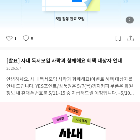
만화모임ㅡ♡ (4)만화작렬 (2)민들레영토 (2)부북 (2)북웜 (2)북톡
플 (2)산책 (2)세친구 이야기 (2)소설발전소 (3)싫으면 인간이 떠나
여기는 고양이의 나라야 (4)쌀롱드뿜뿜 (2)아다치미츠루 작가 추천
첨
2
부
모임 (4)아무거나~ (2)아빠와 나 (2)알료샤 독서토론 (2)앞자리모
된
사
진
임 (2)에이스 (2)역사, 인문 Study [올해의 책] (3)오늘부터 1권씩
1
0
(3)이층집 (2)일달일독 (3)읽고 기록하기. (2)읽고보자 (3)자유로운
좋
댓
작
아
글
성
독서모임 (3)자유로운독서모임 (3)자유롭게 읽자 (3)정퇴독서단
요
일
(3)조동아리 (3)진주속의진주 (2)책 읽는 펭귄과 까치의 티타임 (2)
[발표] 사내 독서모임 사락과 함께해요 혜택 대상자 안내
책과 우리 (2)책먹는 꿀벌 (4)책방구석 (4)청포도와 고양이 (2)초연
북적북적ㅡ매월 2째주 월요일 책모임 (2)최신이루 (3)팔로우 (2)하
공
2026.5.7
루 (2)하루 한 장 (3)한 달 한 번 (4)한달에 한권 (4)호구와트 (2)호호
개
작
안녕하세요. 사내 독서모임 사락과 함께해요!이벤트 혜택 대상자를
여
성
방 (2)효퐁 (5) YES포인트는 2026년 6월 5일까지 지급해드리겠습
부
일
안내 드립니다. YES포인트/상품권은 5/7(목)까지커피 쿠폰은 회원
니다.공개 + 비공개 모임 모두 혜택 대상입니다.유령 회원 방지를 위
정보 내 휴대폰번호로 5/11~15 중 지급해드릴 예정입니다. ~5/10
해 혜택 대상 모임 중 리뷰 제출 + 후기 작성을 모두 완료한 분들께
(일)까지 휴대폰번호를 최신 버전으로 업데이트 해주세요.오기입된
만 혜택을 드립니다.한 회원이 여러 모임에서 활동하더라도 혜택은
연락처로 인해 미발송된 쿠폰은 재발급이 불가합니다![회원정보 업
매월 ID 당 1번만 지급됩니다.우수 활동 모임은 6월 2주차 내로 발
데이트] 일터에서 함께 읽고 기록으로 남겨 주신 모든 분들께 감사
표할 예정입니다.
드립니다. 🌸 STEP 1 독서모임 개설 YES포인트 500원 (99명) [사
내모임] 더봄 companyj*****g최*일[사내모임] 더봄 companys
*****7신*아[사내모임] 더봄 companyr******a최*루HS 독서동