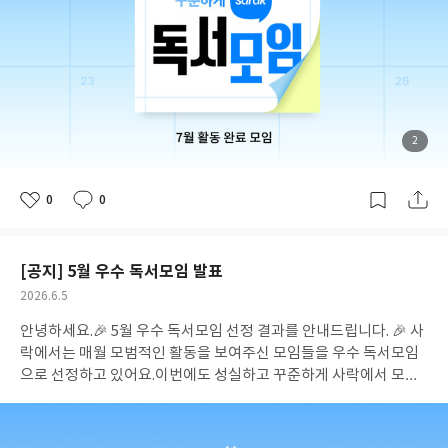
(2)끄적끄적 (4)나는 매월 리뷰, 후기를 하나씩 쓰겠다. (5)남색좋아
하세요?(BL,비엘) (2)너와 함께라면 독서도 여행이다 (3)네크로노
미콘 (3)다락지간5 (2)독서 시작 (4)독서좋아 (2)독서한마당 (12)
로판영애 (2)만화모임ㅡ♡ (4)만화작렬 (2)맘편한독서회 (4)무제
(2)민들레영토 (2)민음사 도장깨기 (3)민음사 세계문학전집 읽기
(2)부북 (2)북웜 (2)북톡플 (2)세계문학) 호구와트 (2)세친구 이야
기 (2)싫으면 인간이 떠나 여기는 고양이의 나라야 (5)아다치미츠
첨
2
부
루 작가 추천모임 (4)아무거나~ (2)앞자리모임 (2)에이스 (2)역사,
된
사
진
인문 Study [올해의 책] (3)이층집 (3)일달일독 (4)읽고 기록하기.
0
0
(2)읽고보자 (3)자유로운 독서모임 (3)자유로운독서모임 (3)정퇴
좋
댓
작
아
글
성
독서단 (3)조동아리 (3)진주속의진주 (2)책 읽는 펭귄과 까치의 티
요
일
타임 (2)책끼라웃 (2)책먹는 꿀벌 (3)책방구석 (4)책읽는 종이인간
[공지] 5월 우수 독서모임 발표
들 (2)청포도와 고양이 (2)최신이루 (2)팔로우 (2)하루 (2)하루 한
장 (2)한 달 한 번 (4)한달에 한권 (4)호락호락(好樂護落) (2)호호
공
2026.6.5
방 (2)효퐁 (5)🌿슾속 도서관🌳 (2) YES포인트는 2026년 8월 5일
개
작
안녕하세요.🎉 5월 우수 독서모임 선정 결과를 안내드립니다. 🎉 사
여
성
까지 지급해드리겠습니다.공개 + 비공개 모임 모두 혜택 대상입니
부
일
락에서는 매월 모범적인 활동을 보여주신 모임들을 우수 독서모임
다.유령 회원 방지를 위해 혜택 대상 모임 중 리뷰 제출 + 후기 작성
으로 선정하고 있어요.이번에도 성실하고 꾸준하게 사락에서 모임
을 모두 완료한 분들께만 혜택을 드립니다.한 회원이 여러 모임에서
생활을 이어오고 계신 두 모임을 선정했습니다.진심으로 축하드립
활동하더라도 혜택은 매월 ID 당 1번만 지급됩니다.우수 활동 모임
니다! 일달일독🔗 모임 가기
이름처럼 한 달에 한 권, 꾸준히 읽고 나
은 8월 2주차 내로 발표할 예정입니다.
누는 모임이에요. 에세이, 문학, 인문을 넘나들며 27회차까지 이어