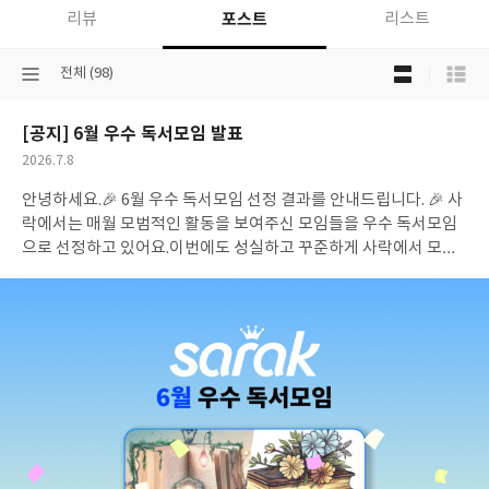
포스트
리뷰
리스트
목
선
전체 (98)
록
택
보
된
기
[공지] 6월 우수 독서모임 발표
분
선
류
택
공
2026.7.8
개
작
안녕하세요.🎉 6월 우수 독서모임 선정 결과를 안내드립니다. 🎉 사
여
성
부
일
락에서는 매월 모범적인 활동을 보여주신 모임들을 우수 독서모임
으로 선정하고 있어요.이번에도 성실하고 꾸준하게 사락에서 모임
생활을 이어오고 계신 두 모임을 선정했습니다. 진심으로 축하드립
니다. 🎉 고촌 북클럽🔗 모임 가기
동네 카페에 모여 책을 낭독하는
모임이에요.아이 키우는 엄마들이 모여 같은 책을 함께 읽고, 책 이
야기를 통해 곧 서로의 삶을 나누고 계시네요!꾸준히 성실하게 활동
해 주셔서 감사합니다.
📚 고촌북클럽에서 읽은 책 책과 우리🔗 모임
가기
과학, 철학, 사회를 넘나드는 책을 골라 깊이 있게 토론하는 모
임이에요.혼자 읽었으면 어려웠을 개념들이 토론을 거치며 퍼즐처
럼 맞춰졌다는 후기가 인상적이었어요.책 한 권을 여러 시선으로 풀
어내는 힘이 느껴지는 모임입니다!
📚 책과 우리에서 읽은 책 우수
독서모임에는 다음과 같이 YES포인트를 지급해 드렸어요. (모임장