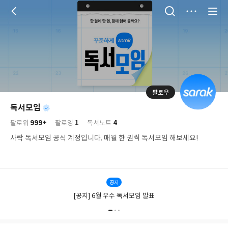
저
장
팔로우
나
의
독서모임
님
대
사
999+
1
4
의
팔로워
팔로잉
독서노트
표
락
사
사
배
사락 독서모임 공식 계정입니다. 매월 한 권씩 독서모임 해보세요!
진
경
락
공지
[공지] 6월 우수 독서모임 발표