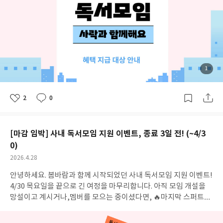
호회c****0김*희HS 독서동호회y*****5이*혜HS 독서동호회m*
*********3박*자HS 독서동호회k*****d김*국M지니어 마음의 양
식v*******0이*정M지니어 마음의 양식m******9최*경M지니어
마음의 양식k************j문*예M지니어 마음의 양식h****5안*
민가온누리c***9최*은가온누리m********7손*주가온누리s***j
이*주가온누리m*********7홍*미가온누리g******n손*희가온누
리t******1김*영가온누리k************5영*정구몬독서 📚f****
첨
1
부
**7김*은구몬독서 📚y*******m유*름구몬독서 📚h******6이*연
된
사
진
구몬독서 📚s*******8방*현기대북클럽d***x김*운기대북클럽t**
2
0
*****9장*망기대북클럽c******h최*호기대북클럽w********m왕
좋
댓
작
아
글
성
*림기대북클럽k************0신*리기대북클럽m*****5강*지기
요
일
대북클럽n*****i김*혜기독교의 이해m*****2민*식기독교의 이해
[마감 임박] 사내 독서모임 지원 이벤트, 종료 3일 전! (~4/3
h********8김*흔기독교의 이해r********8민*희까오슝 북클럽w*
****9유*현까오슝 북클럽e******s오*빈까오슝 북클럽d****8이*
0)
은독서에 열중하조s*****5손*실독서에 열중하조h********9이*
공
2026.4.28
원독서에 열중하조w*********3박*형독서에 열중하조k****m김*
개
작
안녕하세요. 봄바람과 함께 시작되었던 사내 독서모임 지원 이벤트!
여
성
숙독서에 열중하조y*******n김*전매월 1권 읽기a******2안*선매
부
일
4/30 목요일을 끝으로 긴 여정을 마무리합니다. 아직 모임 개설을
월 1권 읽기p**********4조*석매월 1권 읽기a*****0하*호매월 1
망설이고 계시거나,멤버를 모으는 중이셨다면, 🔥마지막 스퍼트를
권 읽기a*****3안*란북소리둥둥k*****o김*대북소리둥둥s*****
올려주세요! 🔥 지금 바로 모임을 만들고 동료들과 함께 '갓생' 사는
9다은북소리둥둥m******6김*훈북소리둥둥d********3이*인북
직장인의 즐거움을 누려보세요. 🔗 이벤트 참여하러 가기⏳ 4월 30
소리둥둥d*****n박*형북소리둥둥p*****6박*원북소리둥둥j****