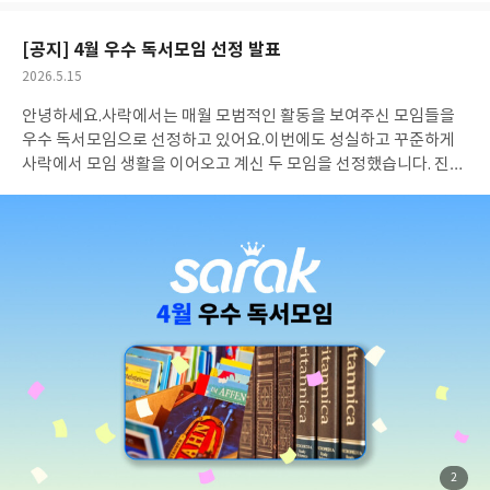
요
일
[공지] 4월 우수 독서모임 선정 발표
공
2026.5.15
개
작
안녕하세요.사락에서는 매월 모범적인 활동을 보여주신 모임들을
여
성
부
일
우수 독서모임으로 선정하고 있어요.이번에도 성실하고 꾸준하게
사락에서 모임 생활을 이어오고 계신 두 모임을 선정했습니다. 진심
으로 축하드립니다. 🎉(*언급 순서는 모임 개설 순입니다.)
2gethe
r🔗 모임 가기
사락에서 17회차에 달하는 모임을 이어오며 멈추지
않고 달려온 모임이에요. 만화, 문학, 에세이를 넘나들며 장르의 경
계 없이 책을 즐기고 계신데요! 자자매간의 모임으로 소개되어 있던
데, 가족과 책으로 연결된 시간이 17번을 넘겼다는 점이 정말 따뜻
하지 않나요? 🤝
📚 2gether에서 읽은 책 역사, 인문 Study [올해
의 책]🔗 모임 가기
역사·인문·예술은 물론 과학 분야까지 폭넓게 탐
독하는 모임입니다. 리뷰와 모임 후기 모두 성실하게 제출해주셨고,
무엇보다 후기 하나하나에서 지적 호기심과 깊이가 넘쳐났어요.
"과학의 세계는 공부할수록 끝이 없다", "과학 이야기를 함께 읽는
시간이 소중하다"는 후기처럼, 책 읽기에서 그치지 않고 서로의 시
선으로 세계를 더 넓게 바라보는 모임이에요. ✨
📚 역사, 인문 Stu
dy [올해의 책]에서 읽은 책 우수 독서모임에는 다음과 같이 YES포
첨
2
부