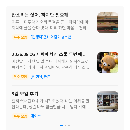
잔소리는 싫어. 하지만 필요해.
[
미루고 미루다 잔소리 폭격을 듣고 마지막에 마
이
지막에 글을 쓴다.맞다. 미리 하면 마음도 편하
에
다. 하지만 우리는 너무 많은 양의 할 일을 감당
됩니
[인생책]할매아줌마청소년
다
우수 모임
해야하는 존재라 미리 미리 해내기가 쉽지 않다.
그렇다. 핑계를 대고 있는 거다.우리의 현실은 고
요하고 평이하다. 하지만 소설이나 영화 같은 이
2026.08.06 사락에서의 스물 두번째 리
[
야기 속에는 누가 죽고 서로 미워하고 싸운다. 스
뷰 작성 후
이번달은 저번 달 말 부터 시작해서 의식적으로
2
펙터클하다. 일상이 너무 고요해서 그래서 심심
독서를 늘리려고 하고 있어요. 단순히 더 읽겠다
믿
해서 이야기가 지어졌나. 아니 어딘가에서 벌어
는 생각만으로 실행할 수 있을까에 대해선 자신
큰일
지고 있는 시끌시끌한 삶의 스토리들이 진짜로
[인생책]농놀
다
우수 모임
이 없었는데 최근에 산 책들이 좀 재밌어서 가능
있어서 이야기로 나오는 것일테지. 그렇다면 고
하더라고요. 역시 취향에 맞는 책을 사고 그걸 읽
요한 이 삶이 감사한 것일테지.바쁘지만 식구들
는 것도 중요하다고 느낀 요즘입니다.
의 잔소리 폭격을 받아가며 책을 읽고 그래 책은
8월 모임 후기
8
읽는다쳐. 재미있으니까.모여 수다를 떨고 이렇
진짜 역대급 더위가 시작되었다. 나는 더위를 잘
뜨
게 글도 올려야하고.그래. 이 삶도 고요한 것은
안타는데, 정말 나도 힘들만큼 너무 덥다.밖에 나
렘
아닌걸로.내가 새벽이라 잠시 고요하다고 착각
갔다가 오면 진이 빠져서 아무것도 하고 싶지 않
앞
한 듯 하다.엄만 읽은 책이 우리와 너무 다른 이
에이스
우수 모임
우
다. 쉬는날 에어컨 틀고 공포책 읽으면 딱일 같지
나
야기라 생경하다고 한다. 크루즈의 이야기도 생
만 그런 기운도 없다.그래서 열심히 책을 읽어야
으
소한데 거기 말단에서 위로 치고 올라가는 스토