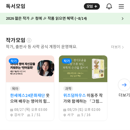
독서모임
모임
2026 젊은 작가 🎉 청예 🎉 작품 읽으면 혜택 (~8/14)
작가모임
작가, 출판사 등 사락 공식 계정이 운영해요.
더보기
작가
작가
육아
과학
더보기
한세예스24문화재단
웃
위즈덤하우스
이동주 작
으며 배우는 영어의 힘:
가와 함께하는 『그림
언어유희가 만드는 영어
그리는 과학자』 읽기
08/27 (목) 오후 03:00
08/29 (토) 오후 02:00
학습
강서구
1 / 51
서구
5 / 16