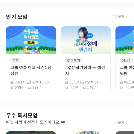
인기 모임
더보기
문학
젊은작가
에세이
크클 여름 캠프 시즌2 점
#젊은작가청예 🪽 챌린
크클 여
심반
지
녁반
08/14 (금) 오후 12:00
08/14 (금) 오후 11:59
08/14
온라인
273 / -
온라인
146 / -
온라인
우수 독서모임
매월 사락이 선정한 모임이에요. 👑
더보기