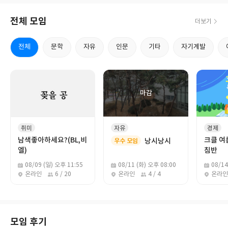
전체 모임
더보기
전체
문학
자유
인문
기타
자기계발
취미
자유
경제
남색좋아하세요?(BL,비
크클 여
낭시낭시
우수 모임
엘)
침반
08/09 (일) 오후 11:55
08/11 (화) 오후 08:00
08/14
온라인
6 / 20
온라인
4 / 4
온라인
모임 후기