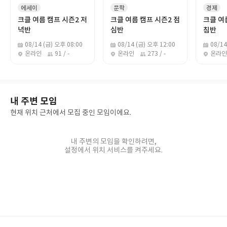
에세이
문학
경제
크클 여름 캠프 시즌2 저
크클 여름 캠프 시즌2 점
크클 여
녁반
심반
침반
08/14 (금) 오후 08:00
08/14 (금) 오후 12:00
08/14
온라인
91 / -
온라인
273 / -
온라인
내 주변 모임
현재 위치 근처에서 모집 중인 모임이에요.
내 주변의 모임을 확인하려면,
설정에서 위치 서비스를 켜주세요.