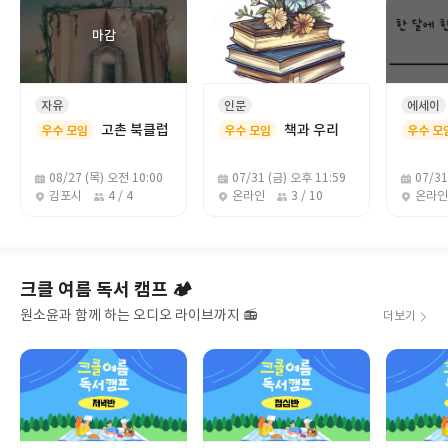
자유
인문
에세이
고촌 북클럽
책과 우리
우수 모임
우수 모임
우수 모
08/27 (목) 오전 10:00
07/31 (금) 오후 11:59
07/31
김포시
4 / 4
온라인
3 / 10
온라인
크클 여름 독서 캠프 🏕️
원소윤과 함께 하는 오디오 라이브까지 📻
더보기