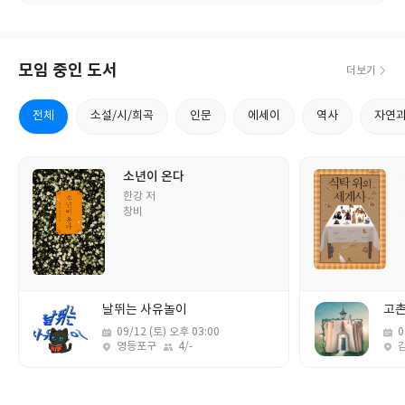
한다 화이팅!
중
리 또한 비현실적이라 한다. 우린 실제로 그런일
변
이 있다손 치더라도 그 가능성이 너무 낮을 땐 비
대
현실적이라 느낀다. 할머니께서 읽으신 책은 읽
서로
어보고 싶긴하다. 난 생물에 관심이 좀 있으니.이
모임 중인 도서
더보기
을
정모 교수님의 글은 재미있게 잘 읽힌다시니 읽
음
어봐야겠군.
런
전체
소설/시/희곡
인문
에세이
역사
자연
는
치
더
소년이 온다
서
저
한강 저
나
자
출
창비
판
사
날뛰는 사유놀이
고촌
날
09/12 (토) 오후 03:00
날
0
짜
영등포구
4/-
짜
장
인
장
소
원
소