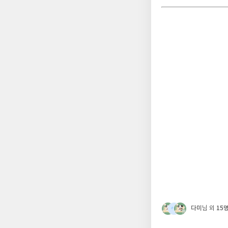
다미
15
님 외