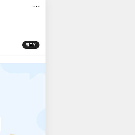
저
장
팔로우