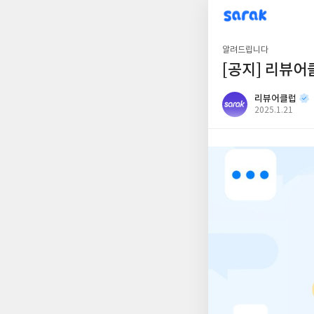
sarak
리뷰어클럽
알려드립니다
[공지] 리뷰
리뷰어클럽
공
2025.1.21
개
작
여
성
부
일