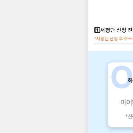
1️⃣서평단 신청 
*서평단 선정 후 주소