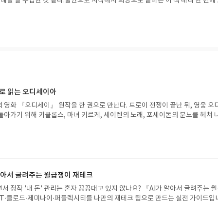
사례를 잘 수집한 것 같다.불안으로 시작해서 희망으로 끝나는 이 책 내리 한 번에
이다.저자들은 말한다.브랜딩은 대단한 걸 만들어내는 게 아니라, ‘익숙한 나’를 
만이 아니라 어떤 세대든 반드시 읽어야 할 책이다.오랫동안 사랑받을만한 가치가 
계하는 일이라고.그 말을 듣는 순간, 나는 고개를 끄덕였다.그게 바로 용기다.우리
야 한다.그리고 매일 나를 조금씩 선택해야 한다.그게 브랜드다.
으로 읽는 오디세이아
 영화 『오디세이』 원작을 한 권으로 만난다. 트로이 전쟁이 끝난 뒤, 영웅 오
돌아가기 위해 키클롭스, 마녀 키르케, 세이렌의 노래, 포세이돈의 분노를 헤쳐 
자인 옮긴이가 호메로스의 방대한 24권 서사를 현대적이고 자연스러운 한국어로 
도 이야기의 흐름을 놓치지 않고 끝까지 읽을 수 있다. 3천 년을 이어 온 귀향과
기 편한 번역으로 새롭게 펼쳐진다.한권으로 읽는 오디세이아글쓴이호메로스 저
24 바로가기 닫기모집인원 : 5명신청기간 : 2026.08.05 ~ 2026.08.09
리뷰 작성기한 : 도서/상품 받고 2주 이내 ▶ 주소/연락처 업데이트 : 신청 전 상품 받으
해주세요! (선정 후 수정 불가)▶ 서평단 신청 방법 : 기대평 댓글을 작성해주세
 알아서 굴려주는 월급쟁이 재테크
주시면 당첨확률이 올라갑니다!! ※ 신청 전, 꼭 확인해주세요!- '사락' 개설 후,
서 정작 '내 돈' 관리는 혼자 끙끙대고 있지 않나요? 『AI가 알아서 굴려주는 
요.- 기존 YES블로그는 '사락'으로 개편되어 별도로 개설하지 않으셔도 됩니다.
T·클로드·제미나이·퍼플렉시티를 나만의 재테크 팀으로 만드는 실전 가이드입
/상품은 최근 배송지가 아닌 회원정보상의 주소/연락처 (클릭 시 수정 가능)로 
 투자, 부동산, 절세, 자산 관리 자동화 루틴까지, 코딩 없이도 프롬프트 하나로 
 문제가 있을 시 선정에서 제외되거나 배송에서 누락될 수 있습니다(재발송 불가).