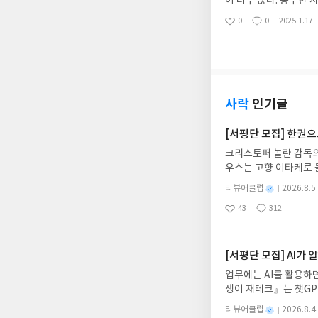
이 너무 많다. 풍부한 
은 좋은 출발점이 될 것
읽었다.40대 50대 
0
0
2025.1.17
좋
댓
작
체하고 ‘진짜 나’를 설
책이다.
아
글
성
다만 조금 더 솔직해져
요
일
사락
인기글
[서평단 모집] 한권
크리스토퍼 놀란 감독의
우스는 고향 이타케로 
다. 그리스 철학 전공
별
리뷰어클럽
2026.8.5
어내, 고전이 낯선 독자
명
작
43
312
의 대서사시가 가장 읽
좋
댓
작
성
아
글
성
혜원 역출판사이화북스 예스
일
요
일
자 : 2026.08.13
주소/연락처를 업데이트 
[서평단 모집] AI가
먼저 작성한 리뷰를 올려
업무에는 AI를 활용하면
글의 댓글로 신청해주세
쟁이 재테크』는 챗GP
도서/상품 발송- 도서
다. 재무 진단부터 주식
니다.- 주소/연락처에
별
리뷰어클럽
2026.8.4