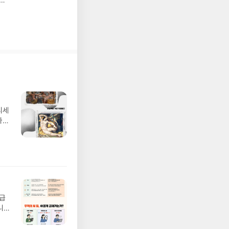
 다
해
있는
는
디세
나간
풀
 모험
/육
발표일
실
요!
 이
월급
 ▶
니
발송됩
20년
 ▶