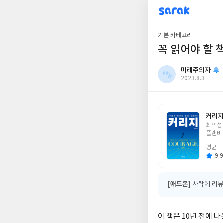
sarak
미래주의자
기본 카테고리
꼭 읽어야 할 
미래주의자
작
2023.8.3
성
일
커리
글
최익성
쓴
플랜비
이
평균
9.9
[애드온]
사락에 리뷰
이 책은 10년 전에 