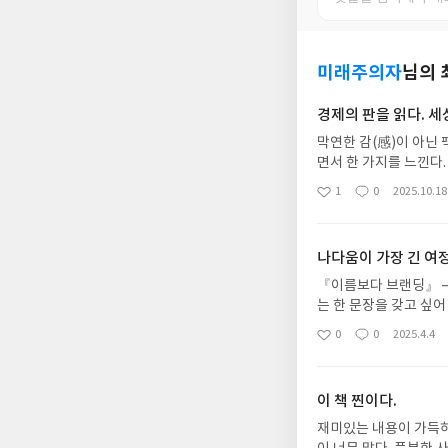
미래주의자
님의 
경제의 판을 읽다. 세
막연한 감(感)이 아닌 
면서 한 가지를 느낀다.
인식하지 못하고 있다는
1
0
2025.10.18
좋
댓
작
지점을 꿰뚫는다. 저자
아
글
성
뿌리인 '통화량'이라는
요
일
경제학적 개념을 경영 
나다움이 가장 긴 여
현상이 단순히 숫자의 
진단은 가히 충격적이다
『이름보다 브랜딩』 –
을 인정할 용기이다. 과
는 한 문장을 갖고 싶어
인을 파악하는 지혜이다
하나.그게 브랜드다.『
0
0
2025.4.4
좋
댓
작
근본적인 힘(통화량)을
“내가 누구인가”라는 
아
글
성
정면으로 다루듯, 이 
가 정해준 것이지만, 
요
일
망이 아닌, 사실에 기
는 결정이라고 말했다.
이 책 찐이다.
지, 어떤 말투를 쓰는지
없다』에서 나는, 어느 
재미있는 내용이 가득
부터라도 ‘내가 누구인지