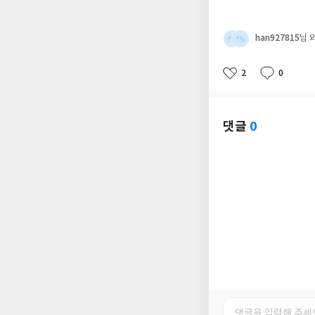
han927815
님 
2
0
좋
댓
작
아
글
성
요
일
댓글
0