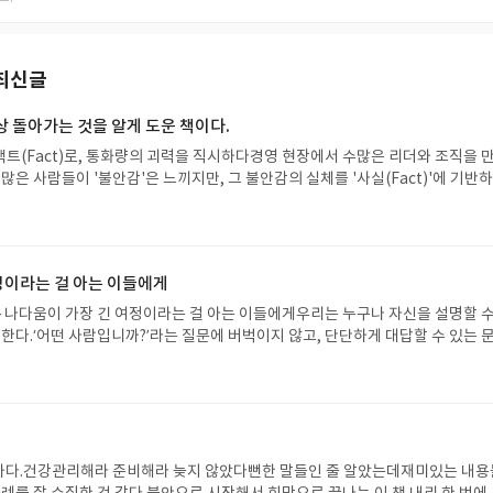
최신글
상 돌아가는 것을 알게 도운 책이다.
팩트(Fact)로, 통화량의 괴력을 직시하다경영 현장에서 수많은 리더와 조직을 
 많은 사람들이 '불안감'은 느끼지만, 그 불안감의 실체를 '사실(Fact)'에 기반
 점이다. 특히 경제 분야에서는 이 현상이 두드러진다. 『돈의 대폭발』은 바로
인 손진석 기자는 금리니 환율이니 하는 변수들에 매몰되지 않는다. 이 모든 현
 거대한 흐름을 독자의 눈앞에 펼쳐 보인다.이 책의 가장 큰 미덕은 이것이다. 복
현장의 구체적인 문제 해결처럼 명쾌하게 분석한다는 것이다. '돈의 대폭발'이
정이라는 걸 아는 이들에게
증가가 아니다. 우리 사회의 자산 불평등을 어떻게 구조화시켰는지에 대한 냉철
.이 책은 독자에게 두 가지 중요한 교훈을 준다. 첫째, 세상은 이미 바뀌었다는 
 나다움이 가장 긴 여정이라는 걸 아는 이들에게우리는 누구나 자신을 설명할 수
거의 경제 공식에 갇혀 있으면 새로운 판에서는 생존할 수 없다. 둘째, 본질적인 
 한다.‘어떤 사람입니까?’라는 질문에 버벅이지 않고, 단단하게 대답할 수 있는 
. 눈에 보이는 현상(자산 가격)에만 집중하는 것은 옳지 않다. 그 현상을 만들어
이름보다 브랜딩』은 단지 ‘나를 잘 보이게 만드는 방법’에 관한 책이 아니다.이 
 이해해야만 올바른 의사결정을 할 수 있다. 리더십이 조직의 문제를 회피하지 
물음에, 한 번도 진심으로 답해보지 못한 사람들에게 건네는 용기다.‘이름’은 누군
책은 독자가 자신의 재정적 상황을 회피하지 않고 현실을 직시하게 만든다. 막연한
‘브랜딩’은 내가 매일 결정하는 것이다.나는 『커리지』에서 두려움은 반응이고, 
반한 실질적인 전략을 원하는 분들에게 추천한다.
이 책은 그 결정의 반복이 결국 나라는 브랜드를 만든다고 말한다.내가 어떤 사
, 무엇에 웃고 무엇에 멈칫하는지.그 모든 것들이 ‘나다움’을 쌓는다.『늦은 나
시점이든 ‘다시 시작할 수 있다’는 마음을 강조했다.이 책은 그 연장선에 있다.
하다.건강관리해라 준비해라 늦지 않았다뻔한 말들인 줄 알았는데재미있는 내용
’ 정리하고 싶다면,지금부터라도 ‘이 일을 왜 하고 있는지’ 잊지 않고 싶다면,이