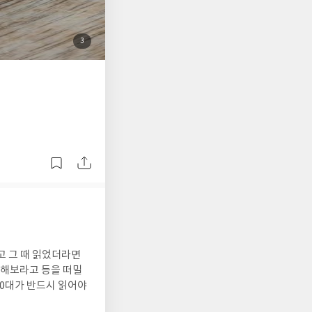
첨
3
부
된
사
진