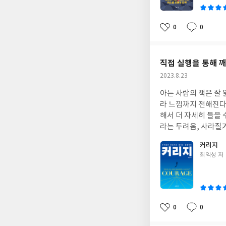
않고 싶다면,
이 책은 
나’를 해체하고 ‘진짜
만 조금 더 솔직해져야
0
0
좋
댓
작
아
글
성
요
일
직접 실행을 통해 
작
2023.8.23
성
아는 사람의 책은 잘 
일
라 느낌까지 전해진다.
해서 더 자세히 들을 
라는 두려움, 사라질
럴 때 떠올리는 말이 
커리지
일어나는 이 두려움과
글
최익성 저
다. 그룹 회장님 앞
쓴
가능성을 열어두고 생
이
의 모습은 참 인상적
서의 경험들이 이런 
한 이야기의 묶음이다
0
0
좋
댓
작
뜬 구름 잡는 생각이 
아
글
성