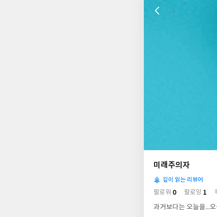
나
의
미래주의자
님
사
의
깊이 읽는 리뷰어
락
사
배
0
1
팔로워
팔로잉
경
락
과거보다는 오늘을...