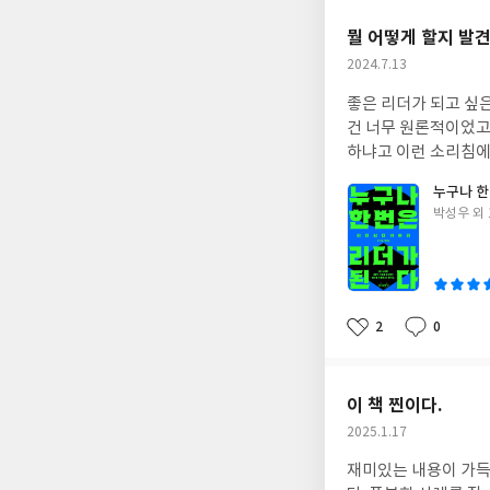
쩌면 ‘용기’라는 과목
요
일
배우는 게 가장 좋을 
뭘 어떻게 할지 발견
기가 어떤가에 따라 
작
2024.7.13
는 무엇인지에 관한 용
성
드라 할만하다. #커
좋은 리더가 되고 싶은데.. 뭘 해야하는지, 어떻게 해야하는지 몰랐다. 여러권의 리더십 책을 구
일
건 너무 원론적이었고, 어떤 책은 중요
하냐고 이런 소리
누구나 한
글
박성우 외 
쓴
이
2
0
좋
댓
작
아
글
성
요
일
이 책 찐이다.
작
2025.1.17
성
재미있는 내용이 가득하다. 건강관리해라 준비해라 늦지 않았다 뻔한 말들인 줄 알았는데 
일