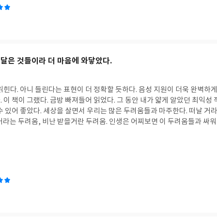
좋은 출발점이 될 것이다. 저자들은 말한다.
브랜딩은 대단한 걸 만들어내는 
 나’를 설계하는 일이라고. 그 말을 듣는 순간, 나는 고개를 끄덕였다.그게 바
 한다.
그리고 매일 나를 조금씩 선택해야 한다.
그게 브랜드다.
깨달은 것들이라 더 마음에 와닿았다.
읽힌다. 아니 들린다는 표현이 더 정확할 듯하다. 음성 지원이 더욱 완벽하
 이 책이 그랬다. 금방 빠져들어 읽었다. 그 동안 내가 얇게 알았던 최익성
수 있어 좋았다. 세상을 살면서 우리는 많은 두려움들과 마주한다. 떠날 거라
거라는 두려움, 비난 받을거란 두려움. 인생은 어찌보면 이 두려움들과 싸워
있다. ‘두려움은 내 마음 속에만 존재하는 거라고’. 우리 대부분이 실체도 
 매일 싸운다. 뻔히 알면서도 두려움이라는 존재를 떨쳐낼만한 용기를 가지
에서도 전혀 주눅들지 않는 당당함, 회사 구성원들을 위해 자율성을 유도하고
각하려는 개방성. 한 회사를 이끄는 리더로써 용기가 필요한 지점에서 의
이었다. 내 기준에서는 가장 어렵다고 생각되는 일. 사람과 조직의 마음을 
용기의 뿌리가 아닐까 생각한다. < 커리지>는 이런 저자의 경험과 행동의 근
. 옆에서 말하는 듯한 문체로 때론 따듯하게 때론 따끔하게 자신의 생각을 
아니라, 직접 실행을 통해 깨달은 것들이라 더 마음에 와닿았다. 인생에서 