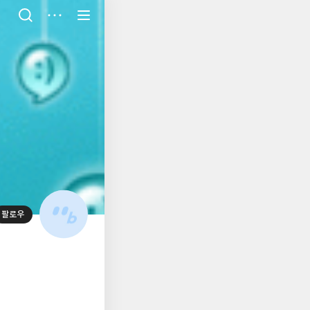
저
장
팔로우
대
표
사
진