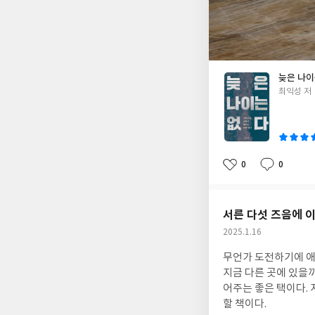
늦은 나이
글
최익성 저
쓴
이
0
0
좋
댓
작
아
글
성
요
일
서른 다섯 즈음에 
작
2025.1.16
성
무언가 도전하기에 애매한 시점인 마흔 일곱이
일
지금 다른 곳에 있을까? 그럼에도 불구하고 지금의 나에게 도전하라고 용기내라고 한 번 더 시도해보라
어주는 좋은 택이다. 지금이라도 이런 책을 만나 참 다행이다. 40대 50대만이 필독서가 아니다. 30대가 반드시 읽어야
할 책이다.