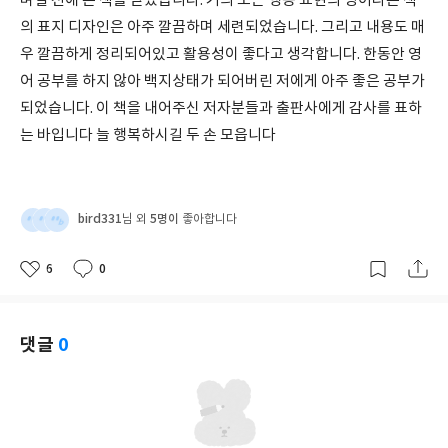
며칠 전에 본 책을 받았습니다. 거의 모든 행동 표현의 영어라는 책
의 표지 디자인은 아주 깔끔하며 세련되었습니다. 그리고 내용도 매
우 깔끔하게 정리되어있고 활용성이 좋다고 생각합니다. 한동안 영
어 공부를 하지 않아 백지상태가 되어버린 저에게 아주 좋은 공부가
되었습니다. 이 책을 내어주신 저자분들과 출판사에게 감사를 표하
는 바입니다 늘 행복하시길 두 손 모읍니다
bird331
5명이
님 외
좋아합니다
6
0
좋
댓
작
아
글
성
요
일
댓글
0