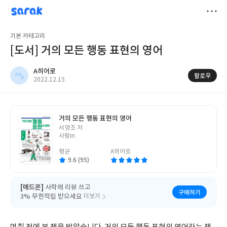
sarak
A히어로
저
기본 카테고리
장
[도서] 거의 모든 행동 표현의 영어
A히어로
팔로우
작
2022.12.15
성
일
거의 모든 행동 표현의 영어
글
서영조 저
쓴
사람in
이
평균
A히어로
9.6 (95)
[애드온]
사락에 리뷰 쓰고
구매하기
3% 무한적립 받으세요
더보기