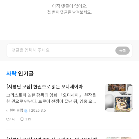
아직 댓글이 없어요.
첫 번째 댓글을 남겨보세요.
등록
사락
인기글
[서평단 모집] 한권으로 읽는 오디세이아
크리스토퍼 놀란 감독의 영화 『오디세이』 원작을
한 권으로 만난다. 트로이 전쟁이 끝난 뒤, 영웅 오디
세우스는 고향 이타케로 돌아가기 위해 키클롭스, 마
별
리뷰어클럽
2026.8.5
녀 키르케, 세이렌의 노래, 포세이돈의 분노를 헤쳐
명
작
43
319
나간다. 그리스 철학 전공자인 옮긴이가 호메로스의
좋
댓
작
성
아
글
성
방대한 24권 서사를 현대적이고 자연스러운 한국어
일
요
일
로 풀어내, 고전이 낯선 독자도 이야기의 흐름을 놓치
지 않고 끝까지 읽을 수 있다. 3천 년을 이어 온 귀향